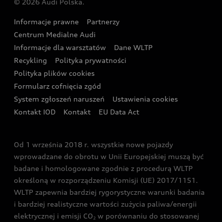
© 2026 Audi Polska.
Gwarancja
Wyszukaj najbliższego Partnera Audi
Audi Sport Festiwal
Eksperci elektromobilności Audi
Informacje prawne
Partnerzy
Akcje serwisowe Audi
Oferta dla przedsiębiorców
Audi i Muzeum Sztuki Nowoczesnej w Warszawie
Centrum Medialne Audi
Zasięg
Katalog online akcesoriów
Oferta dla klientów prywatnych
Informacje dla warsztatów
Dane WLTP
Audi driving experience
Ładowanie
Recykling
Polityka prywatności
Kalkulator rat
Audi quattro Cup
Polityka plików cookies
Formularz cofnięcia zgód
Ubezpieczenie
Audi i Puchar Świata w Skokach Narciarskich w
System zgłoszeń naruszeń
Ustawienia cookies
Zakopanem
Świat Audi RS
Kontakt IOD
Kontakt
EU Data Act
Audi driving experience
Od 1 września 2018 r. wszystkie nowe pojazdy
Audi exclusive
wprowadzane do obrotu w Unii Europejskiej muszą być
badane i homologowane zgodnie z procedurą WLTP
określoną w rozporządzeniu Komisji (UE) 2017/1151.
WLTP zapewnia bardziej rygorystyczne warunki badania
i bardziej realistyczne wartości zużycia paliwa/energii
elektrycznej i emisji CO
w porównaniu do stosowanej
2