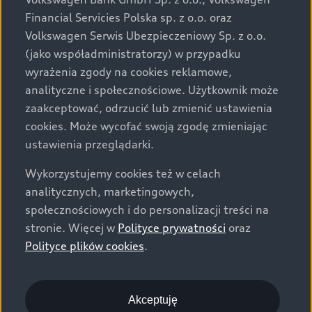
za dopłatą. Wiążące ustalenie ceny, wyposażenia i
Financial Servicies Polska sp. z o.o. oraz
specyfikacji pojazdu następują w umowie sprzedaży, a
Volkswagen Serwis Ubezpieczeniowy Sp. z o.o.
określenie parametrów technicznych zawiera
(jako współadministratorzy) w przypadku
świadectwo homologacji typu pojazdu. Zastrzegamy
wyrażenia zgody na cookies reklamowe,
sobie prawo do zmian i pomyłek. Wszelkie informacje
analityczne i społecznościowe. Użytkownik może
prezentowane na stronie są aktualne na dzień ich
zaakceptować, odrzucić lub zmienić ustawienia
zamieszczania. W celu uzyskania najnowszych
cookies. Może wycofać swoją zgodę zmieniając
informacji prosimy kontaktować się z Partnerem Marki
ustawienia przeglądarki.
Audi.
Wykorzystujemy cookies też w celach
Wszystkie produkowane obecnie samochody marki Audi
analitycznych, marketingowych,
są wykonywane z materiałów spełniających pod
społecznościowych i do personalizacji treści na
względem możliwości odzysku i recyklingu wymagania
stronie. Więcej w
Polityce prywatności
oraz
określone w normie ISO 22628 i są zgodne z
Polityce plików cookies
.
europejskimi świadectwami homologacji wydanymi wg
dyrektywy 2005/64/WE. Volkswagen Group Polska sp. z
o.o. podlega obowiązkowi zapewnienia wszystkim
użytkownikom samochodów marki Volkswagen sieci
Akceptuję