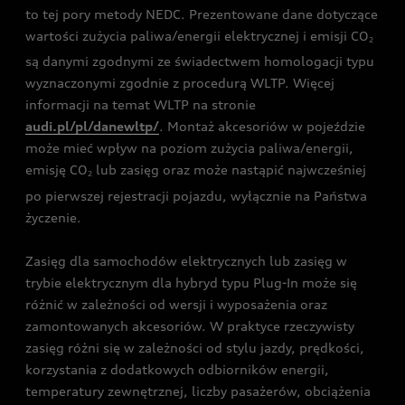
to tej pory metody NEDC. Prezentowane dane dotyczące
wartości zużycia paliwa/energii elektrycznej i emisji CO
2
są danymi zgodnymi ze świadectwem homologacji typu
wyznaczonymi zgodnie z procedurą WLTP. Więcej
informacji na temat WLTP na stronie
audi.pl/pl/danewltp/
. Montaż akcesoriów w pojeździe
może mieć wpływ na poziom zużycia paliwa/energii,
emisję CO
lub zasięg oraz może nastąpić najwcześniej
2
po pierwszej rejestracji pojazdu, wyłącznie na Państwa
życzenie.
Zasięg dla samochodów elektrycznych lub zasięg w
trybie elektrycznym dla hybryd typu Plug-In może się
różnić w zależności od wersji i wyposażenia oraz
zamontowanych akcesoriów. W praktyce rzeczywisty
zasięg różni się w zależności od stylu jazdy, prędkości,
korzystania z dodatkowych odbiorników energii,
temperatury zewnętrznej, liczby pasażerów, obciążenia