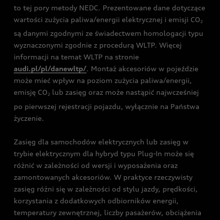
to tej pory metody NEDC. Prezentowane dane dotyczące
wartości zużycia paliwa/energii elektrycznej i emisji CO
2
są danymi zgodnymi ze świadectwem homologacji typu
wyznaczonymi zgodnie z procedurą WLTP. Więcej
informacji na temat WLTP na stronie
audi.pl/pl/danewltp/
. Montaż akcesoriów w pojeździe
może mieć wpływ na poziom zużycia paliwa/energii,
emisję CO
lub zasięg oraz może nastąpić najwcześniej
2
po pierwszej rejestracji pojazdu, wyłącznie na Państwa
życzenie.
Zasięg dla samochodów elektrycznych lub zasięg w
trybie elektrycznym dla hybryd typu Plug-In może się
różnić w zależności od wersji i wyposażenia oraz
zamontowanych akcesoriów. W praktyce rzeczywisty
zasięg różni się w zależności od stylu jazdy, prędkości,
korzystania z dodatkowych odbiorników energii,
temperatury zewnętrznej, liczby pasażerów, obciążenia