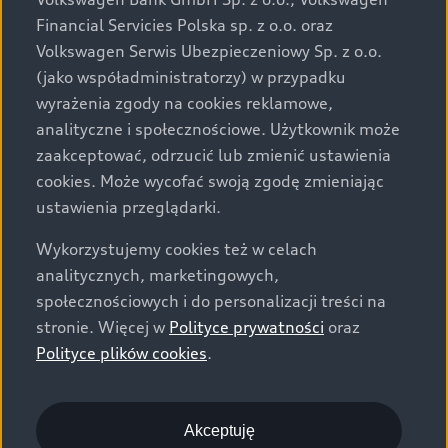
za dopłatą. Wiążące ustalenie ceny, wyposażenia i
Financial Servicies Polska sp. z o.o. oraz
specyfikacji pojazdu następują w umowie sprzedaży, a
Volkswagen Serwis Ubezpieczeniowy Sp. z o.o.
określenie parametrów technicznych zawiera
(jako współadministratorzy) w przypadku
świadectwo homologacji typu pojazdu. Zastrzegamy
wyrażenia zgody na cookies reklamowe,
sobie prawo do zmian i pomyłek. Wszelkie informacje
analityczne i społecznościowe. Użytkownik może
prezentowane na stronie są aktualne na dzień ich
zaakceptować, odrzucić lub zmienić ustawienia
zamieszczania. W celu uzyskania najnowszych
cookies. Może wycofać swoją zgodę zmieniając
informacji prosimy kontaktować się z Partnerem Marki
ustawienia przeglądarki.
Audi.
Wykorzystujemy cookies też w celach
Wszystkie produkowane obecnie samochody marki Audi
analitycznych, marketingowych,
są wykonywane z materiałów spełniających pod
społecznościowych i do personalizacji treści na
względem możliwości odzysku i recyklingu wymagania
stronie. Więcej w
Polityce prywatności
oraz
określone w normie ISO 22628 i są zgodne z
Polityce plików cookies
.
europejskimi świadectwami homologacji wydanymi wg
dyrektywy 2005/64/WE. Volkswagen Group Polska sp. z
o.o. podlega obowiązkowi zapewnienia wszystkim
użytkownikom samochodów marki Volkswagen sieci
Akceptuję