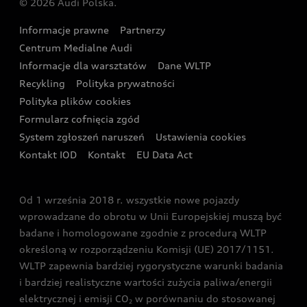
© 2026 Audi Polska.
Gwarancja
Wyszukaj najbliższego Partnera Audi
Audi Sport Festiwal
Eksperci elektromobilności Audi
Informacje prawne
Partnerzy
Akcje serwisowe Audi
Oferta dla przedsiębiorców
Audi i Muzeum Sztuki Nowoczesnej w Warszawie
Centrum Medialne Audi
Zasięg
Katalog online akcesoriów
Oferta dla klientów prywatnych
Informacje dla warsztatów
Dane WLTP
Audi driving experience
Ładowanie
Recykling
Polityka prywatności
Kalkulator rat
Audi quattro Cup
Polityka plików cookies
Formularz cofnięcia zgód
Ubezpieczenie
Audi i Puchar Świata w Skokach Narciarskich w
System zgłoszeń naruszeń
Ustawienia cookies
Zakopanem
Świat Audi RS
Kontakt IOD
Kontakt
EU Data Act
Audi driving experience
Od 1 września 2018 r. wszystkie nowe pojazdy
Audi exclusive
wprowadzane do obrotu w Unii Europejskiej muszą być
badane i homologowane zgodnie z procedurą WLTP
określoną w rozporządzeniu Komisji (UE) 2017/1151.
WLTP zapewnia bardziej rygorystyczne warunki badania
i bardziej realistyczne wartości zużycia paliwa/energii
elektrycznej i emisji CO
w porównaniu do stosowanej
2