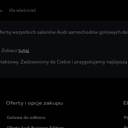
pu
Dla właścicieli
fertą wszystkich salonów Audi samochodów gotowych do 
. Zobacz
tutaj
.
kontaktowy. Zadzwonimy do Ciebie i przygotujemy najleps
Oferty i opcje zakupu
E
Gotowe do odbioru
P
Oferta Audi Business Edition
P