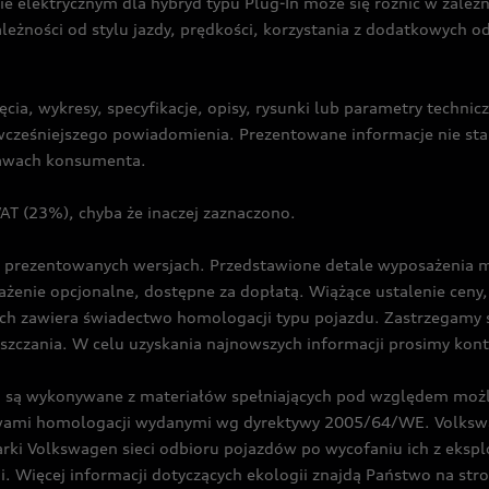
ie elektrycznym dla hybryd typu Plug-In może się różnić w zale
ależności od stylu jazdy, prędkości, korzystania z dodatkowych o
cia, wykresy, specyfikacje, opisy, rysunki lub parametry techni
z wcześniejszego powiadomienia. Prezentowane informacje nie s
prawach konsumenta.
T (23%), chyba że inaczej zaznaczono.
prezentowanych wersjach. Przedstawione detale wyposażenia mogą
żenie opcjonalne, dostępne za dopłatą. Wiążące ustalenie ceny, 
ch zawiera świadectwo homologacji typu pojazdu. Zastrzegamy 
eszczania. W celu uzyskania najnowszych informacji prosimy kon
są wykonywane z materiałów spełniających pod względem możli
twami homologacji wydanymi wg dyrektywy 2005/64/WE. Volkswa
Volkswagen sieci odbioru pojazdów po wycofaniu ich z eksploa
i. Więcej informacji dotyczących ekologii znajdą Państwo na str