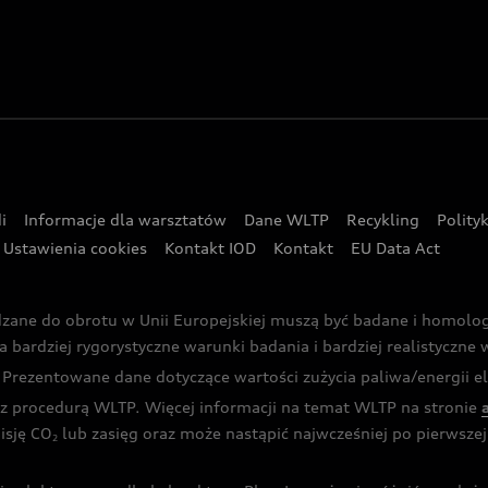
i
Informacje dla warsztatów
Dane WLTP
Recykling
Polity
Ustawienia cookies
Kontakt IOD
Kontakt
EU Data Act
dzane do obrotu w Unii Europejskiej muszą być badane i homol
rdziej rygorystyczne warunki badania i bardziej realistyczne wa
rezentowane dane dotyczące wartości zużycia paliwa/energii ele
 procedurą WLTP. Więcej informacji na temat WLTP na stronie
isję CO
lub zasięg oraz może nastąpić najwcześniej po pierwszej 
2