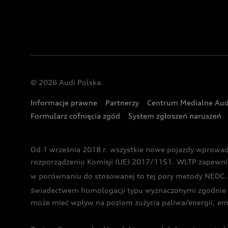
© 2026 Audi Polska.
Informacje prawne
Partnerzy
Centrum Medialne Aud
Formularz cofnięcia zgód
System zgłoszeń naruszeń
Od 1 września 2018 r. wszystkie nowe pojazdy wprowa
rozporządzeniu Komisji (UE) 2017/1151. WLTP zapewnia ba
w porównaniu do stosowanej to tej pory metody NEDC. P
świadectwem homologacji typu wyznaczonymi zgodnie z
może mieć wpływ na poziom zużycia paliwa/energii, em