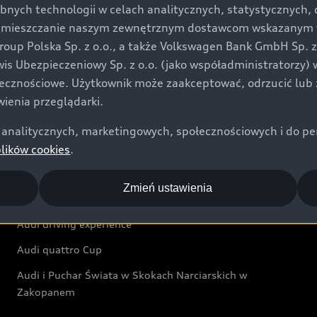
bnych technologii w celach analitycznych, statystycznych,
Audi exclusive
umieszczanie naszym zewnętrznym dostawcom wskazanym w 
up Polska Sp. z o.o., a także Volkswagen Bank GmbH Sp. z o
Świat Audi
rwis Ubezpieczeniowy Sp. z o.o. (jako współadministratorzy
łecznościowe. Użytkownik może zaakceptować, odrzucić lub 
Aktualności i historie postępu
ienia przeglądarki.
Audi Revolut F1® Team
analitycznych, marketingowych, społecznościowych i do perso
Audi Nuvolari
plików cookies
.
Audi Sport Festiwal
Zmień ustawienia
Audi i Muzeum Sztuki Nowoczesnej w Warszawie
Audi driving experience
Audi quattro Cup
Audi i Puchar Świata w Skokach Narciarskich w
Zakopanem