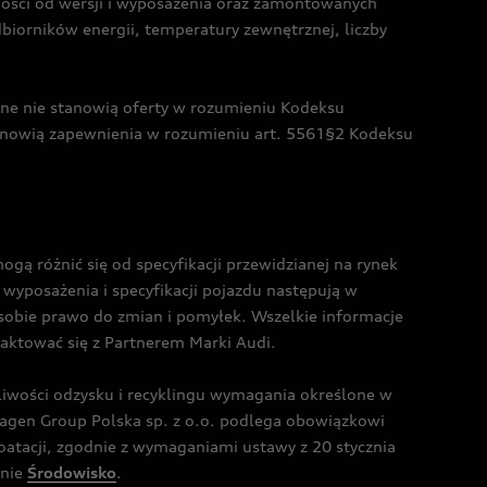
żności od wersji i wyposażenia oraz zamontowanych
dbiorników energii, temperatury zewnętrznej, liczby
czne nie stanowią oferty w rozumieniu Kodeksu
tanowią zapewnienia w rozumieniu art. 5561§2 Kodeksu
 różnić się od specyfikacji przewidzianej na rynek
wyposażenia i specyfikacji pojazdu następują w
sobie prawo do zmian i pomyłek. Wszelkie informacje
taktować się z Partnerem Marki Audi.
wości odzysku i recyklingu wymagania określone w
gen Group Polska sp. z o.o. podlega obowiązkowi
tacji, zgodnie z wymaganiami ustawy z 20 stycznia
onie
Środowisko
.