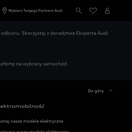
Wybierz Twojego Partnera Audi
odbioru. Skorzystaj z doradztwa Eksperta Audi
zą ofertę na wybrany samochód.
Do góry
lektromobilność
oznaj nasze modele elektryczne
orównaj nasze modele elektryczne