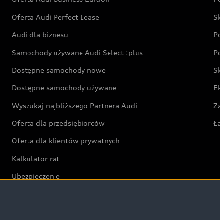
Oferta Audi Perfect Lease
S
Audi dla biznesu
P
Samochody używane Audi Select :plus
P
Dostępne samochody nowe
S
Dostępne samochody używane
E
Wyszukaj najbliższego Partnera Audi
Z
Oferta dla przedsiębiorców
Ł
Oferta dla klientów prywatnych
Kalkulator rat
Ubezpieczenie
Świat Audi RS
Audi driving experience