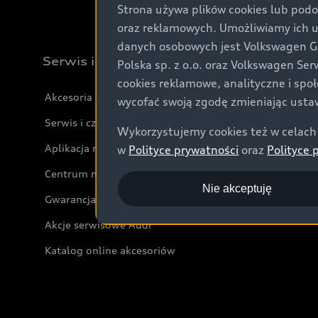
Strona używa plików cookies lub podo
oraz reklamowych. Umożliwiamy ich 
danych osobowych jest Volkswagen Gro
Serwis i akcesoria
Polska sp. z o.o. oraz Volkswagen Se
cookies reklamowe, analityczne i spo
Akcesoria
wycofać swoją zgodę zmieniając ustaw
Serwis i części
Wykorzystujemy cookies też w celach 
Aplikacja myAudi i usługi cyfrowe
w
Polityce prywatności
oraz
Polityce 
Centrum napraw powypadkowych
Nie akceptuję
Gwarancja
Akcje serwisowe Audi
Katalog online akcesoriów