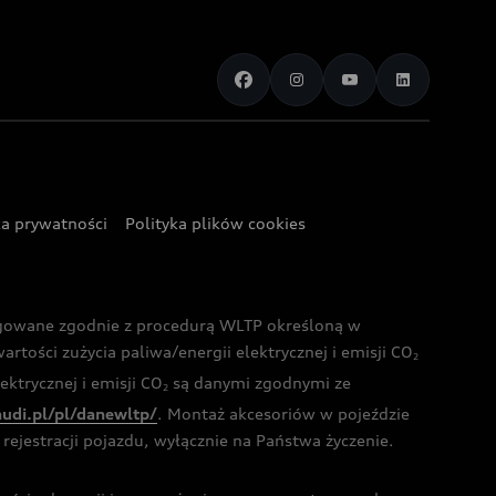
ka prywatności
Polityka plików cookies
ogowane zgodnie z procedurą WLTP określoną w
rtości zużycia paliwa/energii elektrycznej i emisji CO
2
ktrycznej i emisji CO
są danymi zgodnymi ze
2
audi.pl/pl/danewltp/
. Montaż akcesoriów w pojeździe
rejestracji pojazdu, wyłącznie na Państwa życzenie.