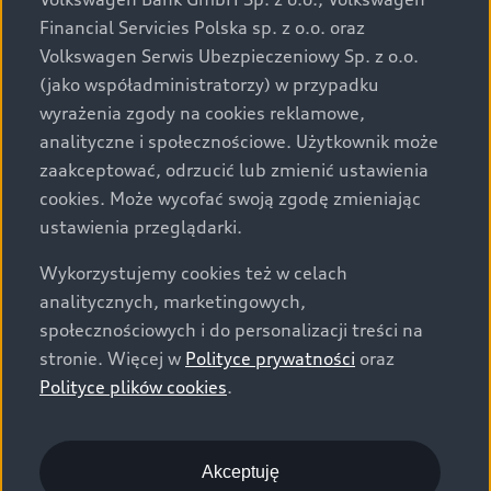
za dopłatą. Wiążące ustalenie ceny, wyposażenia i
Financial Servicies Polska sp. z o.o. oraz
specyfikacji pojazdu następują w umowie sprzedaży, a
Volkswagen Serwis Ubezpieczeniowy Sp. z o.o.
określenie parametrów technicznych zawiera
(jako współadministratorzy) w przypadku
świadectwo homologacji typu pojazdu. Zastrzegamy
wyrażenia zgody na cookies reklamowe,
sobie prawo do zmian i pomyłek. Wszelkie informacje
analityczne i społecznościowe. Użytkownik może
prezentowane na stronie są aktualne na dzień ich
zaakceptować, odrzucić lub zmienić ustawienia
zamieszczania. W celu uzyskania najnowszych
cookies. Może wycofać swoją zgodę zmieniając
informacji prosimy kontaktować się z Partnerem Marki
ustawienia przeglądarki.
Audi.
Wykorzystujemy cookies też w celach
Wszystkie produkowane obecnie samochody marki Audi
analitycznych, marketingowych,
są wykonywane z materiałów spełniających pod
społecznościowych i do personalizacji treści na
względem możliwości odzysku i recyklingu wymagania
stronie. Więcej w
Polityce prywatności
oraz
określone w normie ISO 22628 i są zgodne z
Polityce plików cookies
.
europejskimi świadectwami homologacji wydanymi wg
dyrektywy 2005/64/WE. Volkswagen Group Polska sp. z
o.o. podlega obowiązkowi zapewnienia wszystkim
użytkownikom samochodów marki Volkswagen sieci
Akceptuję