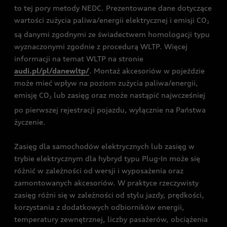
to tej pory metody NEDC. Prezentowane dane dotyczące
wartości zużycia paliwa/energii elektrycznej i emisji CO
2
są danymi zgodnymi ze świadectwem homologacji typu
wyznaczonymi zgodnie z procedurą WLTP. Więcej
informacji na temat WLTP na stronie
audi.pl/pl/danewltp/
. Montaż akcesoriów w pojeździe
może mieć wpływ na poziom zużycia paliwa/energii,
emisję CO
lub zasięg oraz może nastąpić najwcześniej
2
po pierwszej rejestracji pojazdu, wyłącznie na Państwa
życzenie.
Zasięg dla samochodów elektrycznych lub zasięg w
trybie elektrycznym dla hybryd typu Plug-In może się
różnić w zależności od wersji i wyposażenia oraz
zamontowanych akcesoriów. W praktyce rzeczywisty
zasięg różni się w zależności od stylu jazdy, prędkości,
korzystania z dodatkowych odbiorników energii,
temperatury zewnętrznej, liczby pasażerów, obciążenia