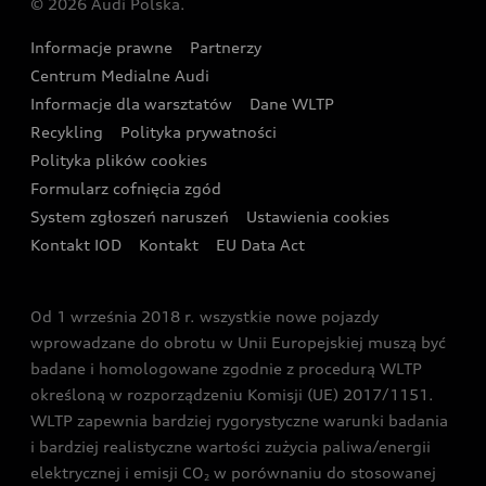
© 2026 Audi Polska.
Gwarancja
Wyszukaj najbliższego Partnera Audi
Audi Sport Festiwal
Eksperci elektromobilności Audi
Informacje prawne
Partnerzy
Akcje serwisowe Audi
Oferta dla przedsiębiorców
Audi i Muzeum Sztuki Nowoczesnej w Warszawie
Centrum Medialne Audi
Zasięg
Katalog online akcesoriów
Oferta dla klientów prywatnych
Informacje dla warsztatów
Dane WLTP
Audi driving experience
Ładowanie
Recykling
Polityka prywatności
Kalkulator rat
Audi quattro Cup
Polityka plików cookies
Formularz cofnięcia zgód
Ubezpieczenie
Audi i Puchar Świata w Skokach Narciarskich w
System zgłoszeń naruszeń
Ustawienia cookies
Zakopanem
Świat Audi RS
Kontakt IOD
Kontakt
EU Data Act
Audi driving experience
Od 1 września 2018 r. wszystkie nowe pojazdy
Audi exclusive
wprowadzane do obrotu w Unii Europejskiej muszą być
badane i homologowane zgodnie z procedurą WLTP
określoną w rozporządzeniu Komisji (UE) 2017/1151.
WLTP zapewnia bardziej rygorystyczne warunki badania
i bardziej realistyczne wartości zużycia paliwa/energii
elektrycznej i emisji CO
w porównaniu do stosowanej
2