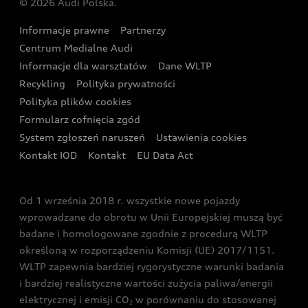
© 2026 Audi Polska.
Gwarancja
Wyszukaj najbliższego Partnera Audi
Audi Sport Festiwal
Eksperci elektromobilności Audi
Informacje prawne
Partnerzy
Akcje serwisowe Audi
Oferta dla przedsiębiorców
Audi i Muzeum Sztuki Nowoczesnej w Warszawie
Centrum Medialne Audi
Zasięg
Katalog online akcesoriów
Oferta dla klientów prywatnych
Informacje dla warsztatów
Dane WLTP
Audi driving experience
Ładowanie
Recykling
Polityka prywatności
Kalkulator rat
Audi quattro Cup
Polityka plików cookies
Formularz cofnięcia zgód
Ubezpieczenie
Audi i Puchar Świata w Skokach Narciarskich w
System zgłoszeń naruszeń
Ustawienia cookies
Zakopanem
Świat Audi RS
Kontakt IOD
Kontakt
EU Data Act
Audi driving experience
Od 1 września 2018 r. wszystkie nowe pojazdy
Audi exclusive
wprowadzane do obrotu w Unii Europejskiej muszą być
badane i homologowane zgodnie z procedurą WLTP
określoną w rozporządzeniu Komisji (UE) 2017/1151.
WLTP zapewnia bardziej rygorystyczne warunki badania
i bardziej realistyczne wartości zużycia paliwa/energii
elektrycznej i emisji CO
w porównaniu do stosowanej
2