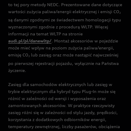
to tej pory metody NEDC. Prezentowane dane dotyczące
wartości zużycia paliwa/energii elektrycznej i emisji CO
2
są danymi zgodnymi ze świadectwem homologacji typu
wyznaczonymi zgodnie z procedurą WLTP. Więcej
informacji na temat WLTP na stronie
audi.pl/pl/danewltp/
. Montaż akcesoriów w pojeździe
może mieć wpływ na poziom zużycia paliwa/energii,
emisję CO
lub zasięg oraz może nastąpić najwcześniej
2
po pierwszej rejestracji pojazdu, wyłącznie na Państwa
życzenie.
Zasięg dla samochodów elektrycznych lub zasięg w
trybie elektrycznym dla hybryd typu Plug-In może się
różnić w zależności od wersji i wyposażenia oraz
zamontowanych akcesoriów. W praktyce rzeczywisty
zasięg różni się w zależności od stylu jazdy, prędkości,
korzystania z dodatkowych odbiorników energii,
temperatury zewnętrznej, liczby pasażerów, obciążenia