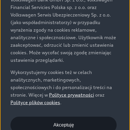
za dopłatą. Wiążące ustalenie ceny, wyposażenia i
Financial Servicies Polska sp. z o.o. oraz
specyfikacji pojazdu następują w umowie sprzedaży, a
Volkswagen Serwis Ubezpieczeniowy Sp. z o.o.
określenie parametrów technicznych zawiera
(jako współadministratorzy) w przypadku
świadectwo homologacji typu pojazdu. Zastrzegamy
wyrażenia zgody na cookies reklamowe,
sobie prawo do zmian i pomyłek. Wszelkie informacje
analityczne i społecznościowe. Użytkownik może
prezentowane na stronie są aktualne na dzień ich
zaakceptować, odrzucić lub zmienić ustawienia
zamieszczania. W celu uzyskania najnowszych
cookies. Może wycofać swoją zgodę zmieniając
informacji prosimy kontaktować się z Partnerem Marki
ustawienia przeglądarki.
Audi.
Wykorzystujemy cookies też w celach
Wszystkie produkowane obecnie samochody marki Audi
analitycznych, marketingowych,
są wykonywane z materiałów spełniających pod
społecznościowych i do personalizacji treści na
względem możliwości odzysku i recyklingu wymagania
stronie. Więcej w
Polityce prywatności
oraz
określone w normie ISO 22628 i są zgodne z
Polityce plików cookies
.
europejskimi świadectwami homologacji wydanymi wg
dyrektywy 2005/64/WE. Volkswagen Group Polska sp. z
o.o. podlega obowiązkowi zapewnienia wszystkim
użytkownikom samochodów marki Volkswagen sieci
Akceptuję