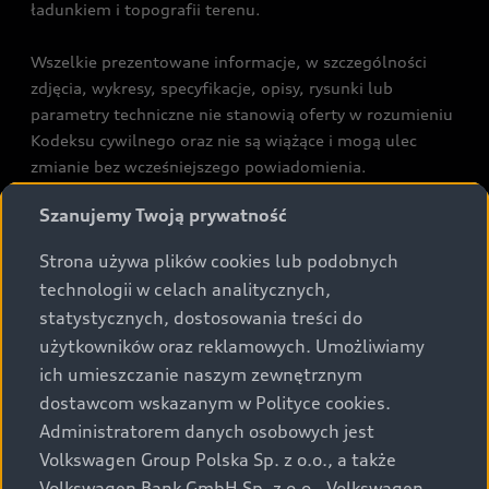
ładunkiem i topografii terenu.
Wszelkie prezentowane informacje, w szczególności
zdjęcia, wykresy, specyfikacje, opisy, rysunki lub
parametry techniczne nie stanowią oferty w rozumieniu
Kodeksu cywilnego oraz nie są wiążące i mogą ulec
zmianie bez wcześniejszego powiadomienia.
Prezentowane informacje nie stanowią zapewnienia w
Szanujemy Twoją prywatność
rozumieniu art. 5561§2 Kodeksu cywilnego oraz art.
43b ust. 2 pkt 2 lit. a-c Ustawy o prawach konsumenta.
Strona używa plików cookies lub podobnych
technologii w celach analitycznych,
Podane kwoty są rekomendowane i obejmują podatek
statystycznych, dostosowania treści do
VAT (23%), chyba że inaczej zaznaczono.
użytkowników oraz reklamowych. Umożliwiamy
ich umieszczanie naszym zewnętrznym
Audi zastrzega sobie możliwość wprowadzenia zmian w
dostawcom wskazanym w Polityce cookies.
prezentowanych wersjach. Przedstawione detale
wyposażenia mogą różnić się od specyfikacji
Administratorem danych osobowych jest
przewidzianej na rynek polski. Zamieszczone zdjęcia
Volkswagen Group Polska Sp. z o.o., a także
mogą przedstawiać wyposażenie opcjonalne, dostępne
Volkswagen Bank GmbH Sp. z o.o., Volkswagen