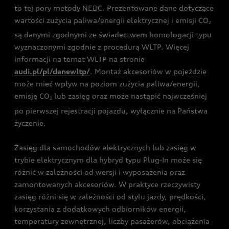
to tej pory metody NEDC. Prezentowane dane dotyczące
wartości zużycia paliwa/energii elektrycznej i emisji CO
2
są danymi zgodnymi ze świadectwem homologacji typu
wyznaczonymi zgodnie z procedurą WLTP. Więcej
informacji na temat WLTP na stronie
audi.pl/pl/danewltp/
. Montaż akcesoriów w pojeździe
może mieć wpływ na poziom zużycia paliwa/energii,
emisję CO
lub zasięg oraz może nastąpić najwcześniej
2
po pierwszej rejestracji pojazdu, wyłącznie na Państwa
życzenie.
Zasięg dla samochodów elektrycznych lub zasięg w
trybie elektrycznym dla hybryd typu Plug-In może się
różnić w zależności od wersji i wyposażenia oraz
zamontowanych akcesoriów. W praktyce rzeczywisty
zasięg różni się w zależności od stylu jazdy, prędkości,
korzystania z dodatkowych odbiorników energii,
temperatury zewnętrznej, liczby pasażerów, obciążenia