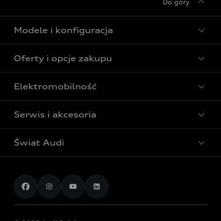
Do góry
Modele i konfiguracja
Oferty i opcje zakupu
Wszystkie modele Audi
Modele elektryczne Audi
Elektromobilność
Gotowe do odbioru
Modele Audi plug-in hybrid
Oferta Audi Business Edition
Serwis i akcesoria
Poznaj nasze modele elektryczne
Modele Audi SUV
Oferta Audi Perfect Lease
Porównaj nasze modele elektryczne
Modele Audi RS
Świat Audi
Akcesoria
Audi dla biznesu
Skonfiguruj swoje Audi z napędem elektrycznym
Skonfiguruj swoje Audi
Serwis i części
Samochody używane Audi Select :plus
Aktualności i historie postępu
Poznaj nasze modele plug-in hybrid
Porównaj modele Audi
Aplikacja myAudi i usługi cyfrowe
Dostępne samochody nowe
Audi Revolut F1® Team
Porównaj nasze modele plug-in hybrid
Umów się na jazdę testową
Centrum napraw powypadkowych
Dostępne samochody używane
Audi Nuvolari
Skonfiguruj swoje Audi z napędem plug-in hybrid
Skonfiguruj swój model z Ekspertem Audi