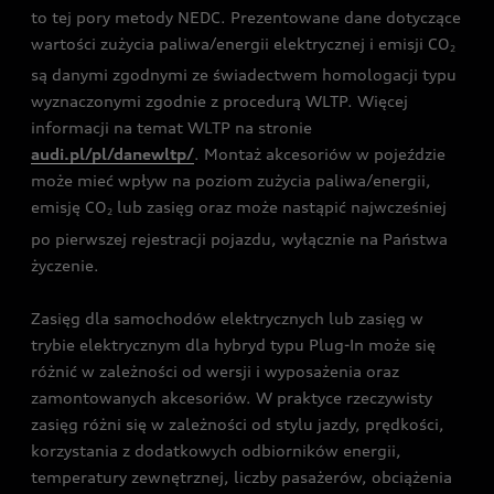
to tej pory metody NEDC. Prezentowane dane dotyczące
wartości zużycia paliwa/energii elektrycznej i emisji CO
2
są danymi zgodnymi ze świadectwem homologacji typu
wyznaczonymi zgodnie z procedurą WLTP. Więcej
informacji na temat WLTP na stronie
audi.pl/pl/danewltp/
. Montaż akcesoriów w pojeździe
może mieć wpływ na poziom zużycia paliwa/energii,
emisję CO
lub zasięg oraz może nastąpić najwcześniej
2
po pierwszej rejestracji pojazdu, wyłącznie na Państwa
życzenie.
Zasięg dla samochodów elektrycznych lub zasięg w
trybie elektrycznym dla hybryd typu Plug-In może się
różnić w zależności od wersji i wyposażenia oraz
zamontowanych akcesoriów. W praktyce rzeczywisty
zasięg różni się w zależności od stylu jazdy, prędkości,
korzystania z dodatkowych odbiorników energii,
temperatury zewnętrznej, liczby pasażerów, obciążenia