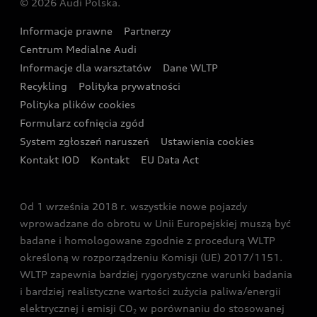
© 2026 Audi Polska.
Gwarancja
Wyszukaj najbliższego Partnera Audi
Audi Sport Festiwal
Eksperci elektromobilności Audi
Informacje prawne
Partnerzy
Akcje serwisowe Audi
Oferta dla przedsiębiorców
Audi i Muzeum Sztuki Nowoczesnej w Warszawie
Centrum Medialne Audi
Zasięg
Katalog online akcesoriów
Oferta dla klientów prywatnych
Informacje dla warsztatów
Dane WLTP
Audi driving experience
Ładowanie
Recykling
Polityka prywatności
Kalkulator rat
Audi quattro Cup
Polityka plików cookies
Formularz cofnięcia zgód
Ubezpieczenie
Audi i Puchar Świata w Skokach Narciarskich w
System zgłoszeń naruszeń
Ustawienia cookies
Zakopanem
Świat Audi RS
Kontakt IOD
Kontakt
EU Data Act
Audi driving experience
Od 1 września 2018 r. wszystkie nowe pojazdy
Audi exclusive
wprowadzane do obrotu w Unii Europejskiej muszą być
badane i homologowane zgodnie z procedurą WLTP
określoną w rozporządzeniu Komisji (UE) 2017/1151.
WLTP zapewnia bardziej rygorystyczne warunki badania
i bardziej realistyczne wartości zużycia paliwa/energii
elektrycznej i emisji CO
w porównaniu do stosowanej
2