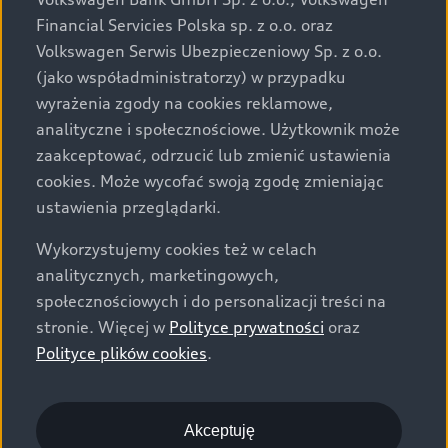
za dopłatą. Wiążące ustalenie ceny, wyposażenia i
Financial Servicies Polska sp. z o.o. oraz
specyfikacji pojazdu następują w umowie sprzedaży, a
Volkswagen Serwis Ubezpieczeniowy Sp. z o.o.
określenie parametrów technicznych zawiera
(jako współadministratorzy) w przypadku
świadectwo homologacji typu pojazdu. Zastrzegamy
wyrażenia zgody na cookies reklamowe,
sobie prawo do zmian i pomyłek. Wszelkie informacje
analityczne i społecznościowe. Użytkownik może
prezentowane na stronie są aktualne na dzień ich
zaakceptować, odrzucić lub zmienić ustawienia
zamieszczania. W celu uzyskania najnowszych
cookies. Może wycofać swoją zgodę zmieniając
informacji prosimy kontaktować się z Partnerem Marki
ustawienia przeglądarki.
Audi.
Wykorzystujemy cookies też w celach
Wszystkie produkowane obecnie samochody marki Audi
analitycznych, marketingowych,
są wykonywane z materiałów spełniających pod
społecznościowych i do personalizacji treści na
względem możliwości odzysku i recyklingu wymagania
stronie. Więcej w
Polityce prywatności
oraz
określone w normie ISO 22628 i są zgodne z
Polityce plików cookies
.
europejskimi świadectwami homologacji wydanymi wg
dyrektywy 2005/64/WE. Volkswagen Group Polska sp. z
o.o. podlega obowiązkowi zapewnienia wszystkim
użytkownikom samochodów marki Volkswagen sieci
Akceptuję