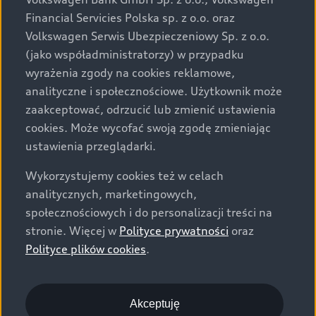
za dopłatą. Wiążące ustalenie ceny, wyposażenia i
Financial Servicies Polska sp. z o.o. oraz
specyfikacji pojazdu następują w umowie sprzedaży, a
Volkswagen Serwis Ubezpieczeniowy Sp. z o.o.
określenie parametrów technicznych zawiera
(jako współadministratorzy) w przypadku
świadectwo homologacji typu pojazdu. Zastrzegamy
wyrażenia zgody na cookies reklamowe,
sobie prawo do zmian i pomyłek. Wszelkie informacje
analityczne i społecznościowe. Użytkownik może
prezentowane na stronie są aktualne na dzień ich
zaakceptować, odrzucić lub zmienić ustawienia
zamieszczania. W celu uzyskania najnowszych
cookies. Może wycofać swoją zgodę zmieniając
informacji prosimy kontaktować się z Partnerem Marki
ustawienia przeglądarki.
Audi.
Wykorzystujemy cookies też w celach
Wszystkie produkowane obecnie samochody marki Audi
analitycznych, marketingowych,
są wykonywane z materiałów spełniających pod
społecznościowych i do personalizacji treści na
względem możliwości odzysku i recyklingu wymagania
stronie. Więcej w
Polityce prywatności
oraz
określone w normie ISO 22628 i są zgodne z
Polityce plików cookies
.
europejskimi świadectwami homologacji wydanymi wg
dyrektywy 2005/64/WE. Volkswagen Group Polska sp. z
o.o. podlega obowiązkowi zapewnienia wszystkim
użytkownikom samochodów marki Volkswagen sieci
Akceptuję