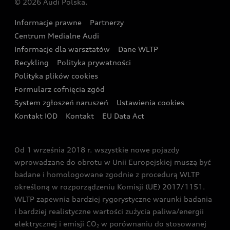
© 2026 Audi Polska.
Gwarancja
Wyszukaj najbliższego Partnera Audi
Audi Sport Festiwal
Eksperci elektromobilności Audi
Informacje prawne
Partnerzy
Akcje serwisowe Audi
Oferta dla przedsiębiorców
Audi i Muzeum Sztuki Nowoczesnej w Warszawie
Centrum Medialne Audi
Zasięg
Katalog online akcesoriów
Oferta dla klientów prywatnych
Informacje dla warsztatów
Dane WLTP
Audi driving experience
Ładowanie
Recykling
Polityka prywatności
Kalkulator rat
Audi quattro Cup
Polityka plików cookies
Formularz cofnięcia zgód
Ubezpieczenie
Audi i Puchar Świata w Skokach Narciarskich w
System zgłoszeń naruszeń
Ustawienia cookies
Zakopanem
Świat Audi RS
Kontakt IOD
Kontakt
EU Data Act
Audi driving experience
Od 1 września 2018 r. wszystkie nowe pojazdy
Audi exclusive
wprowadzane do obrotu w Unii Europejskiej muszą być
badane i homologowane zgodnie z procedurą WLTP
określoną w rozporządzeniu Komisji (UE) 2017/1151.
WLTP zapewnia bardziej rygorystyczne warunki badania
i bardziej realistyczne wartości zużycia paliwa/energii
elektrycznej i emisji CO
w porównaniu do stosowanej
2