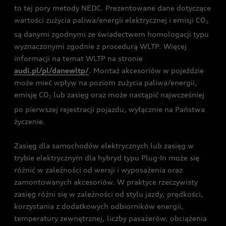
to tej pory metody NEDC. Prezentowane dane dotyczące
wartości zużycia paliwa/energii elektrycznej i emisji CO
2
są danymi zgodnymi ze świadectwem homologacji typu
wyznaczonymi zgodnie z procedurą WLTP. Więcej
informacji na temat WLTP na stronie
audi.pl/pl/danewltp/
. Montaż akcesoriów w pojeździe
może mieć wpływ na poziom zużycia paliwa/energii,
emisję CO
lub zasięg oraz może nastąpić najwcześniej
2
po pierwszej rejestracji pojazdu, wyłącznie na Państwa
życzenie.
Zasięg dla samochodów elektrycznych lub zasięg w
trybie elektrycznym dla hybryd typu Plug-In może się
różnić w zależności od wersji i wyposażenia oraz
zamontowanych akcesoriów. W praktyce rzeczywisty
zasięg różni się w zależności od stylu jazdy, prędkości,
korzystania z dodatkowych odbiorników energii,
temperatury zewnętrznej, liczby pasażerów, obciążenia