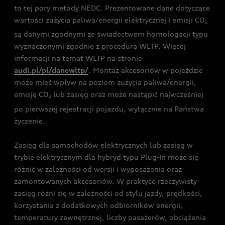
to tej pory metody NEDC. Prezentowane dane dotyczące
wartości zużycia paliwa/energii elektrycznej i emisji CO
2
są danymi zgodnymi ze świadectwem homologacji typu
wyznaczonymi zgodnie z procedurą WLTP. Więcej
informacji na temat WLTP na stronie
audi.pl/pl/danewltp/
. Montaż akcesoriów w pojeździe
może mieć wpływ na poziom zużycia paliwa/energii,
emisję CO
lub zasięg oraz może nastąpić najwcześniej
2
po pierwszej rejestracji pojazdu, wyłącznie na Państwa
życzenie.
Zasięg dla samochodów elektrycznych lub zasięg w
trybie elektrycznym dla hybryd typu Plug-In może się
różnić w zależności od wersji i wyposażenia oraz
zamontowanych akcesoriów. W praktyce rzeczywisty
zasięg różni się w zależności od stylu jazdy, prędkości,
korzystania z dodatkowych odbiorników energii,
temperatury zewnętrznej, liczby pasażerów, obciążenia