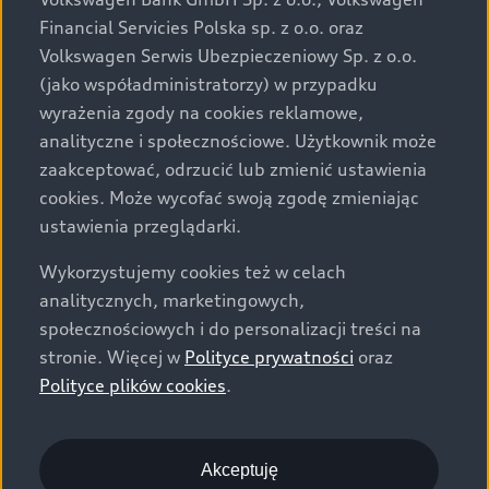
za dopłatą. Wiążące ustalenie ceny, wyposażenia i
Financial Servicies Polska sp. z o.o. oraz
specyfikacji pojazdu następują w umowie sprzedaży, a
Volkswagen Serwis Ubezpieczeniowy Sp. z o.o.
określenie parametrów technicznych zawiera
(jako współadministratorzy) w przypadku
świadectwo homologacji typu pojazdu. Zastrzegamy
wyrażenia zgody na cookies reklamowe,
sobie prawo do zmian i pomyłek. Wszelkie informacje
analityczne i społecznościowe. Użytkownik może
prezentowane na stronie są aktualne na dzień ich
zaakceptować, odrzucić lub zmienić ustawienia
zamieszczania. W celu uzyskania najnowszych
cookies. Może wycofać swoją zgodę zmieniając
informacji prosimy kontaktować się z Partnerem Marki
ustawienia przeglądarki.
Audi.
Wykorzystujemy cookies też w celach
Wszystkie produkowane obecnie samochody marki Audi
analitycznych, marketingowych,
są wykonywane z materiałów spełniających pod
społecznościowych i do personalizacji treści na
względem możliwości odzysku i recyklingu wymagania
stronie. Więcej w
Polityce prywatności
oraz
określone w normie ISO 22628 i są zgodne z
Polityce plików cookies
.
europejskimi świadectwami homologacji wydanymi wg
dyrektywy 2005/64/WE. Volkswagen Group Polska sp. z
o.o. podlega obowiązkowi zapewnienia wszystkim
użytkownikom samochodów marki Volkswagen sieci
Akceptuję