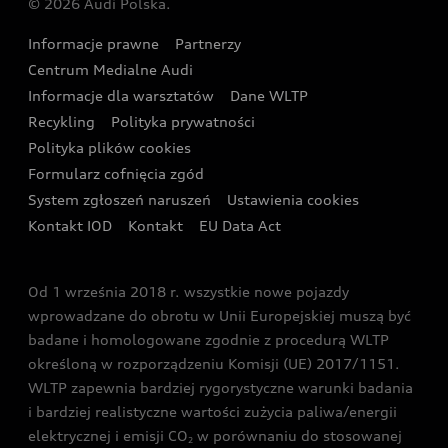
© 2026 Audi Polska.
Gwarancja
Wyszukaj najbliższego Partnera Audi
Audi Sport Festiwal
Eksperci elektromobilności Audi
Informacje prawne
Partnerzy
Akcje serwisowe Audi
Oferta dla przedsiębiorców
Audi i Muzeum Sztuki Nowoczesnej w Warszawie
Centrum Medialne Audi
Zasięg
Katalog online akcesoriów
Oferta dla klientów prywatnych
Informacje dla warsztatów
Dane WLTP
Audi driving experience
Ładowanie
Recykling
Polityka prywatności
Kalkulator rat
Audi quattro Cup
Polityka plików cookies
Formularz cofnięcia zgód
Ubezpieczenie
Audi i Puchar Świata w Skokach Narciarskich w
System zgłoszeń naruszeń
Ustawienia cookies
Zakopanem
Świat Audi RS
Kontakt IOD
Kontakt
EU Data Act
Audi driving experience
Od 1 września 2018 r. wszystkie nowe pojazdy
Audi exclusive
wprowadzane do obrotu w Unii Europejskiej muszą być
badane i homologowane zgodnie z procedurą WLTP
określoną w rozporządzeniu Komisji (UE) 2017/1151.
WLTP zapewnia bardziej rygorystyczne warunki badania
i bardziej realistyczne wartości zużycia paliwa/energii
elektrycznej i emisji CO
w porównaniu do stosowanej
2