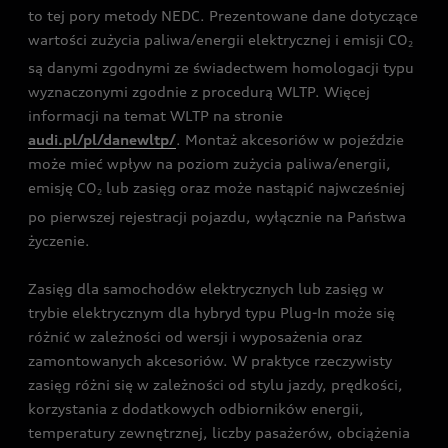
to tej pory metody NEDC. Prezentowane dane dotyczące
wartości zużycia paliwa/energii elektrycznej i emisji CO
2
są danymi zgodnymi ze świadectwem homologacji typu
wyznaczonymi zgodnie z procedurą WLTP. Więcej
informacji na temat WLTP na stronie
audi.pl/pl/danewltp/
. Montaż akcesoriów w pojeździe
może mieć wpływ na poziom zużycia paliwa/energii,
emisję CO
lub zasięg oraz może nastąpić najwcześniej
2
po pierwszej rejestracji pojazdu, wyłącznie na Państwa
życzenie.
Zasięg dla samochodów elektrycznych lub zasięg w
trybie elektrycznym dla hybryd typu Plug-In może się
różnić w zależności od wersji i wyposażenia oraz
zamontowanych akcesoriów. W praktyce rzeczywisty
zasięg różni się w zależności od stylu jazdy, prędkości,
korzystania z dodatkowych odbiorników energii,
temperatury zewnętrznej, liczby pasażerów, obciążenia