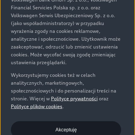
za dopłatą. Wiążące ustalenie ceny, wyposażenia i
Financial Servicies Polska sp. z o.o. oraz
specyfikacji pojazdu następują w umowie sprzedaży, a
Volkswagen Serwis Ubezpieczeniowy Sp. z o.o.
określenie parametrów technicznych zawiera
(jako współadministratorzy) w przypadku
świadectwo homologacji typu pojazdu. Zastrzegamy
wyrażenia zgody na cookies reklamowe,
sobie prawo do zmian i pomyłek. Wszelkie informacje
analityczne i społecznościowe. Użytkownik może
prezentowane na stronie są aktualne na dzień ich
zaakceptować, odrzucić lub zmienić ustawienia
zamieszczania. W celu uzyskania najnowszych
cookies. Może wycofać swoją zgodę zmieniając
informacji prosimy kontaktować się z Partnerem Marki
ustawienia przeglądarki.
Audi.
Wykorzystujemy cookies też w celach
Wszystkie produkowane obecnie samochody marki Audi
analitycznych, marketingowych,
są wykonywane z materiałów spełniających pod
społecznościowych i do personalizacji treści na
względem możliwości odzysku i recyklingu wymagania
stronie. Więcej w
Polityce prywatności
oraz
określone w normie ISO 22628 i są zgodne z
Polityce plików cookies
.
europejskimi świadectwami homologacji wydanymi wg
dyrektywy 2005/64/WE. Volkswagen Group Polska sp. z
o.o. podlega obowiązkowi zapewnienia wszystkim
użytkownikom samochodów marki Volkswagen sieci
Akceptuję