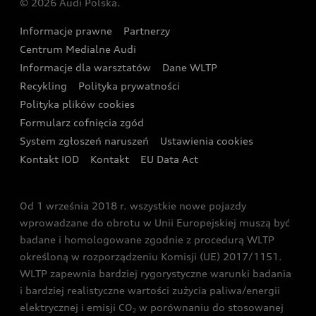
© 2026 Audi Polska.
Gwarancja
Wyszukaj najbliższego Partnera Audi
Audi Sport Festiwal
Eksperci elektromobilności Audi
Informacje prawne
Partnerzy
Akcje serwisowe Audi
Oferta dla przedsiębiorców
Audi i Muzeum Sztuki Nowoczesnej w Warszawie
Centrum Medialne Audi
Zasięg
Katalog online akcesoriów
Oferta dla klientów prywatnych
Informacje dla warsztatów
Dane WLTP
Audi driving experience
Ładowanie
Recykling
Polityka prywatności
Kalkulator rat
Audi quattro Cup
Polityka plików cookies
Formularz cofnięcia zgód
Ubezpieczenie
Audi i Puchar Świata w Skokach Narciarskich w
System zgłoszeń naruszeń
Ustawienia cookies
Zakopanem
Świat Audi RS
Kontakt IOD
Kontakt
EU Data Act
Audi driving experience
Od 1 września 2018 r. wszystkie nowe pojazdy
Audi exclusive
wprowadzane do obrotu w Unii Europejskiej muszą być
badane i homologowane zgodnie z procedurą WLTP
określoną w rozporządzeniu Komisji (UE) 2017/1151.
WLTP zapewnia bardziej rygorystyczne warunki badania
i bardziej realistyczne wartości zużycia paliwa/energii
elektrycznej i emisji CO
w porównaniu do stosowanej
2