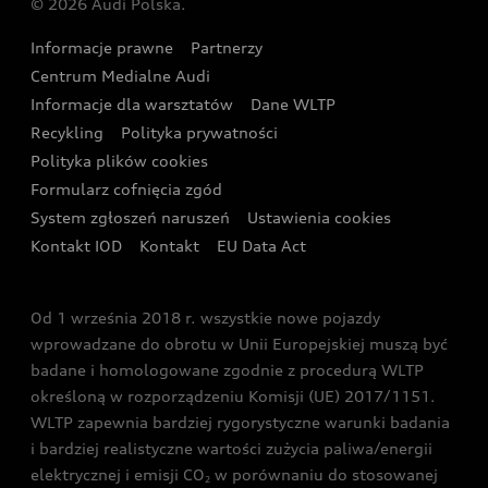
© 2026 Audi Polska.
Gwarancja
Wyszukaj najbliższego Partnera Audi
Audi Sport Festiwal
Eksperci elektromobilności Audi
Informacje prawne
Partnerzy
Akcje serwisowe Audi
Oferta dla przedsiębiorców
Audi i Muzeum Sztuki Nowoczesnej w Warszawie
Centrum Medialne Audi
Zasięg
Katalog online akcesoriów
Oferta dla klientów prywatnych
Informacje dla warsztatów
Dane WLTP
Audi driving experience
Ładowanie
Recykling
Polityka prywatności
Kalkulator rat
Audi quattro Cup
Polityka plików cookies
Formularz cofnięcia zgód
Ubezpieczenie
Audi i Puchar Świata w Skokach Narciarskich w
System zgłoszeń naruszeń
Ustawienia cookies
Zakopanem
Świat Audi RS
Kontakt IOD
Kontakt
EU Data Act
Audi driving experience
Od 1 września 2018 r. wszystkie nowe pojazdy
Audi exclusive
wprowadzane do obrotu w Unii Europejskiej muszą być
badane i homologowane zgodnie z procedurą WLTP
określoną w rozporządzeniu Komisji (UE) 2017/1151.
WLTP zapewnia bardziej rygorystyczne warunki badania
i bardziej realistyczne wartości zużycia paliwa/energii
elektrycznej i emisji CO
w porównaniu do stosowanej
2