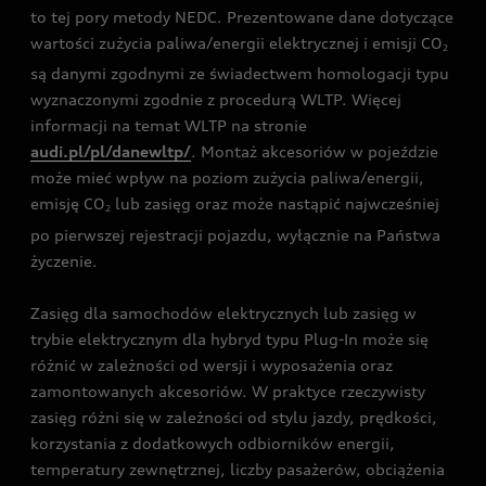
to tej pory metody NEDC. Prezentowane dane dotyczące
wartości zużycia paliwa/energii elektrycznej i emisji CO
2
są danymi zgodnymi ze świadectwem homologacji typu
wyznaczonymi zgodnie z procedurą WLTP. Więcej
informacji na temat WLTP na stronie
audi.pl/pl/danewltp/
. Montaż akcesoriów w pojeździe
może mieć wpływ na poziom zużycia paliwa/energii,
emisję CO
lub zasięg oraz może nastąpić najwcześniej
2
po pierwszej rejestracji pojazdu, wyłącznie na Państwa
życzenie.
Zasięg dla samochodów elektrycznych lub zasięg w
trybie elektrycznym dla hybryd typu Plug-In może się
różnić w zależności od wersji i wyposażenia oraz
zamontowanych akcesoriów. W praktyce rzeczywisty
zasięg różni się w zależności od stylu jazdy, prędkości,
korzystania z dodatkowych odbiorników energii,
temperatury zewnętrznej, liczby pasażerów, obciążenia