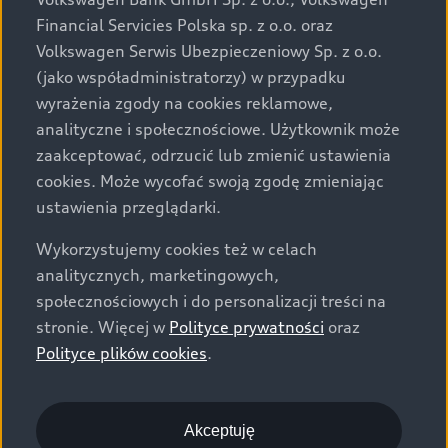
za dopłatą. Wiążące ustalenie ceny, wyposażenia i
Financial Servicies Polska sp. z o.o. oraz
specyfikacji pojazdu następują w umowie sprzedaży, a
Volkswagen Serwis Ubezpieczeniowy Sp. z o.o.
określenie parametrów technicznych zawiera
(jako współadministratorzy) w przypadku
świadectwo homologacji typu pojazdu. Zastrzegamy
wyrażenia zgody na cookies reklamowe,
sobie prawo do zmian i pomyłek. Wszelkie informacje
analityczne i społecznościowe. Użytkownik może
prezentowane na stronie są aktualne na dzień ich
zaakceptować, odrzucić lub zmienić ustawienia
zamieszczania. W celu uzyskania najnowszych
cookies. Może wycofać swoją zgodę zmieniając
informacji prosimy kontaktować się z Partnerem Marki
ustawienia przeglądarki.
Audi.
Wykorzystujemy cookies też w celach
Wszystkie produkowane obecnie samochody marki Audi
analitycznych, marketingowych,
są wykonywane z materiałów spełniających pod
społecznościowych i do personalizacji treści na
względem możliwości odzysku i recyklingu wymagania
stronie. Więcej w
Polityce prywatności
oraz
określone w normie ISO 22628 i są zgodne z
Polityce plików cookies
.
europejskimi świadectwami homologacji wydanymi wg
dyrektywy 2005/64/WE. Volkswagen Group Polska sp. z
o.o. podlega obowiązkowi zapewnienia wszystkim
użytkownikom samochodów marki Volkswagen sieci
Akceptuję