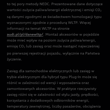
to tej pory metody NEDC. Prezentowane dane dotyczące
wartości zużycia paliwa/energii elektrycznej i emisji CO
2
są danymi zgodnymi ze świadectwem homologacji typu
wyznaczonymi zgodnie z procedurą WLTP. Więcej
informacji na temat WLTP na stronie
audi.pl/pl/danewltp/
. Montaż akcesoriów w pojeździe
może mieć wpływ na poziom zużycia paliwa/energii,
emisję CO
lub zasięg oraz może nastąpić najwcześniej
2
po pierwszej rejestracji pojazdu, wyłącznie na Państwa
życzenie.
Zasięg dla samochodów elektrycznych lub zasięg w
trybie elektrycznym dla hybryd typu Plug-In może się
różnić w zależności od wersji i wyposażenia oraz
zamontowanych akcesoriów. W praktyce rzeczywisty
zasięg różni się w zależności od stylu jazdy, prędkości,
korzystania z dodatkowych odbiorników energii,
temperatury zewnętrznej, liczby pasażerów, obciążenia