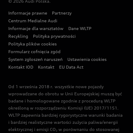
© 2026 Audi Polska.
Gwarancja
Wyszukaj najbliższego Partnera Audi
Audi Sport Festiwal
Eksperci elektromobilności Audi
Informacje prawne
Partnerzy
Akcje serwisowe Audi
Oferta dla przedsiębiorców
Audi i Muzeum Sztuki Nowoczesnej w Warszawie
Centrum Medialne Audi
Zasięg
Katalog online akcesoriów
Oferta dla klientów prywatnych
Informacje dla warsztatów
Dane WLTP
Audi driving experience
Ładowanie
Recykling
Polityka prywatności
Kalkulator rat
Audi quattro Cup
Polityka plików cookies
Formularz cofnięcia zgód
Ubezpieczenie
Audi i Puchar Świata w Skokach Narciarskich w
System zgłoszeń naruszeń
Ustawienia cookies
Zakopanem
Świat Audi RS
Kontakt IOD
Kontakt
EU Data Act
Audi driving experience
Od 1 września 2018 r. wszystkie nowe pojazdy
Audi exclusive
wprowadzane do obrotu w Unii Europejskiej muszą być
badane i homologowane zgodnie z procedurą WLTP
określoną w rozporządzeniu Komisji (UE) 2017/1151.
WLTP zapewnia bardziej rygorystyczne warunki badania
i bardziej realistyczne wartości zużycia paliwa/energii
elektrycznej i emisji CO
w porównaniu do stosowanej
2