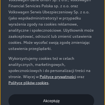
za dopłatą. Wiążące ustalenie ceny, wyposażenia i
Financial Servicies Polska sp. z o.o. oraz
specyfikacji pojazdu następują w umowie sprzedaży, a
Volkswagen Serwis Ubezpieczeniowy Sp. z o.o.
określenie parametrów technicznych zawiera
(jako współadministratorzy) w przypadku
świadectwo homologacji typu pojazdu. Zastrzegamy
wyrażenia zgody na cookies reklamowe,
sobie prawo do zmian i pomyłek. Wszelkie informacje
analityczne i społecznościowe. Użytkownik może
prezentowane na stronie są aktualne na dzień ich
zaakceptować, odrzucić lub zmienić ustawienia
zamieszczania. W celu uzyskania najnowszych
cookies. Może wycofać swoją zgodę zmieniając
informacji prosimy kontaktować się z Partnerem Marki
ustawienia przeglądarki.
Audi.
Wykorzystujemy cookies też w celach
Wszystkie produkowane obecnie samochody marki Audi
analitycznych, marketingowych,
są wykonywane z materiałów spełniających pod
społecznościowych i do personalizacji treści na
względem możliwości odzysku i recyklingu wymagania
stronie. Więcej w
Polityce prywatności
oraz
określone w normie ISO 22628 i są zgodne z
Polityce plików cookies
.
europejskimi świadectwami homologacji wydanymi wg
dyrektywy 2005/64/WE. Volkswagen Group Polska sp. z
o.o. podlega obowiązkowi zapewnienia wszystkim
użytkownikom samochodów marki Volkswagen sieci
Akceptuję