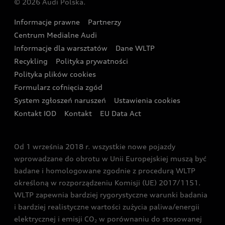
© 2026 Audi Polska.
Gwarancja
Wyszukaj najbliższego Partnera Audi
Audi Sport Festiwal
Eksperci elektromobilności Audi
Informacje prawne
Partnerzy
Akcje serwisowe Audi
Oferta dla przedsiębiorców
Audi i Muzeum Sztuki Nowoczesnej w Warszawie
Centrum Medialne Audi
Zasięg
Katalog online akcesoriów
Oferta dla klientów prywatnych
Informacje dla warsztatów
Dane WLTP
Audi driving experience
Ładowanie
Recykling
Polityka prywatności
Kalkulator rat
Audi quattro Cup
Polityka plików cookies
Formularz cofnięcia zgód
Ubezpieczenie
Audi i Puchar Świata w Skokach Narciarskich w
System zgłoszeń naruszeń
Ustawienia cookies
Zakopanem
Świat Audi RS
Kontakt IOD
Kontakt
EU Data Act
Audi driving experience
Od 1 września 2018 r. wszystkie nowe pojazdy
Audi exclusive
wprowadzane do obrotu w Unii Europejskiej muszą być
badane i homologowane zgodnie z procedurą WLTP
określoną w rozporządzeniu Komisji (UE) 2017/1151.
WLTP zapewnia bardziej rygorystyczne warunki badania
i bardziej realistyczne wartości zużycia paliwa/energii
elektrycznej i emisji CO
w porównaniu do stosowanej
2