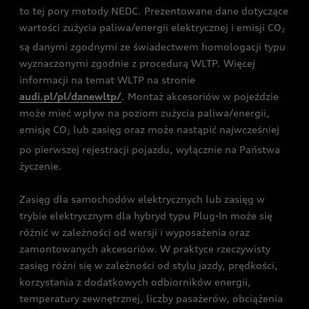
to tej pory metody NEDC. Prezentowane dane dotyczące
wartości zużycia paliwa/energii elektrycznej i emisji CO
2
są danymi zgodnymi ze świadectwem homologacji typu
wyznaczonymi zgodnie z procedurą WLTP. Więcej
informacji na temat WLTP na stronie
audi.pl/pl/danewltp/
. Montaż akcesoriów w pojeździe
może mieć wpływ na poziom zużycia paliwa/energii,
emisję CO
lub zasięg oraz może nastąpić najwcześniej
2
po pierwszej rejestracji pojazdu, wyłącznie na Państwa
życzenie.
Zasięg dla samochodów elektrycznych lub zasięg w
trybie elektrycznym dla hybryd typu Plug-In może się
różnić w zależności od wersji i wyposażenia oraz
zamontowanych akcesoriów. W praktyce rzeczywisty
zasięg różni się w zależności od stylu jazdy, prędkości,
korzystania z dodatkowych odbiorników energii,
temperatury zewnętrznej, liczby pasażerów, obciążenia