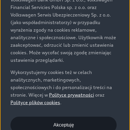
za dopłatą. Wiążące ustalenie ceny, wyposażenia i
Financial Servicies Polska sp. z o.o. oraz
specyfikacji pojazdu następują w umowie sprzedaży, a
Volkswagen Serwis Ubezpieczeniowy Sp. z o.o.
określenie parametrów technicznych zawiera
(jako współadministratorzy) w przypadku
świadectwo homologacji typu pojazdu. Zastrzegamy
wyrażenia zgody na cookies reklamowe,
sobie prawo do zmian i pomyłek. Wszelkie informacje
analityczne i społecznościowe. Użytkownik może
prezentowane na stronie są aktualne na dzień ich
zaakceptować, odrzucić lub zmienić ustawienia
zamieszczania. W celu uzyskania najnowszych
cookies. Może wycofać swoją zgodę zmieniając
informacji prosimy kontaktować się z Partnerem Marki
ustawienia przeglądarki.
Audi.
Wykorzystujemy cookies też w celach
Wszystkie produkowane obecnie samochody marki Audi
analitycznych, marketingowych,
są wykonywane z materiałów spełniających pod
społecznościowych i do personalizacji treści na
względem możliwości odzysku i recyklingu wymagania
stronie. Więcej w
Polityce prywatności
oraz
określone w normie ISO 22628 i są zgodne z
Polityce plików cookies
.
europejskimi świadectwami homologacji wydanymi wg
dyrektywy 2005/64/WE. Volkswagen Group Polska sp. z
o.o. podlega obowiązkowi zapewnienia wszystkim
użytkownikom samochodów marki Volkswagen sieci
Akceptuję