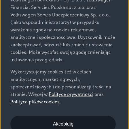
za dopłatą. Wiążące ustalenie ceny, wyposażenia i
Financial Servicies Polska sp. z o.o. oraz
specyfikacji pojazdu następują w umowie sprzedaży, a
Volkswagen Serwis Ubezpieczeniowy Sp. z o.o.
określenie parametrów technicznych zawiera
(jako współadministratorzy) w przypadku
świadectwo homologacji typu pojazdu. Zastrzegamy
wyrażenia zgody na cookies reklamowe,
sobie prawo do zmian i pomyłek. Wszelkie informacje
analityczne i społecznościowe. Użytkownik może
prezentowane na stronie są aktualne na dzień ich
zaakceptować, odrzucić lub zmienić ustawienia
zamieszczania. W celu uzyskania najnowszych
cookies. Może wycofać swoją zgodę zmieniając
informacji prosimy kontaktować się z Partnerem Marki
ustawienia przeglądarki.
Audi.
Wykorzystujemy cookies też w celach
Wszystkie produkowane obecnie samochody marki Audi
analitycznych, marketingowych,
są wykonywane z materiałów spełniających pod
społecznościowych i do personalizacji treści na
względem możliwości odzysku i recyklingu wymagania
stronie. Więcej w
Polityce prywatności
oraz
określone w normie ISO 22628 i są zgodne z
Polityce plików cookies
.
europejskimi świadectwami homologacji wydanymi wg
dyrektywy 2005/64/WE. Volkswagen Group Polska sp. z
o.o. podlega obowiązkowi zapewnienia wszystkim
użytkownikom samochodów marki Volkswagen sieci
Akceptuję