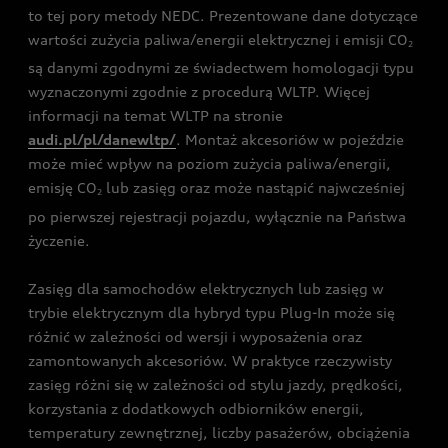
to tej pory metody NEDC. Prezentowane dane dotyczące
wartości zużycia paliwa/energii elektrycznej i emisji CO
2
są danymi zgodnymi ze świadectwem homologacji typu
wyznaczonymi zgodnie z procedurą WLTP. Więcej
informacji na temat WLTP na stronie
audi.pl/pl/danewltp/
. Montaż akcesoriów w pojeździe
może mieć wpływ na poziom zużycia paliwa/energii,
emisję CO
lub zasięg oraz może nastąpić najwcześniej
2
po pierwszej rejestracji pojazdu, wyłącznie na Państwa
życzenie.
Zasięg dla samochodów elektrycznych lub zasięg w
trybie elektrycznym dla hybryd typu Plug-In może się
różnić w zależności od wersji i wyposażenia oraz
zamontowanych akcesoriów. W praktyce rzeczywisty
zasięg różni się w zależności od stylu jazdy, prędkości,
korzystania z dodatkowych odbiorników energii,
temperatury zewnętrznej, liczby pasażerów, obciążenia