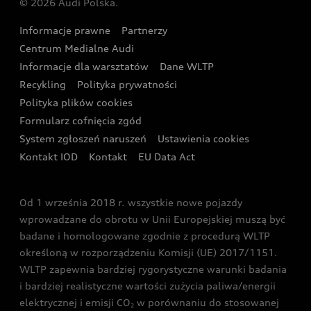
© 2026 Audi Polska.
Gwarancja
Wyszukaj najbliższego Partnera Audi
Audi Sport Festiwal
Eksperci elektromobilności Audi
Informacje prawne
Partnerzy
Akcje serwisowe Audi
Oferta dla przedsiębiorców
Audi i Muzeum Sztuki Nowoczesnej w Warszawie
Centrum Medialne Audi
Zasięg
Katalog online akcesoriów
Oferta dla klientów prywatnych
Informacje dla warsztatów
Dane WLTP
Audi driving experience
Ładowanie
Recykling
Polityka prywatności
Kalkulator rat
Audi quattro Cup
Polityka plików cookies
Formularz cofnięcia zgód
Ubezpieczenie
Audi i Puchar Świata w Skokach Narciarskich w
System zgłoszeń naruszeń
Ustawienia cookies
Zakopanem
Świat Audi RS
Kontakt IOD
Kontakt
EU Data Act
Audi driving experience
Od 1 września 2018 r. wszystkie nowe pojazdy
Audi exclusive
wprowadzane do obrotu w Unii Europejskiej muszą być
badane i homologowane zgodnie z procedurą WLTP
określoną w rozporządzeniu Komisji (UE) 2017/1151.
WLTP zapewnia bardziej rygorystyczne warunki badania
i bardziej realistyczne wartości zużycia paliwa/energii
elektrycznej i emisji CO
w porównaniu do stosowanej
2