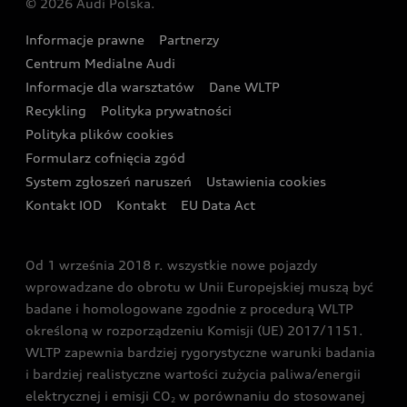
© 2026 Audi Polska.
Gwarancja
Wyszukaj najbliższego Partnera Audi
Audi Sport Festiwal
Eksperci elektromobilności Audi
Informacje prawne
Partnerzy
Akcje serwisowe Audi
Oferta dla przedsiębiorców
Audi i Muzeum Sztuki Nowoczesnej w Warszawie
Centrum Medialne Audi
Zasięg
Katalog online akcesoriów
Oferta dla klientów prywatnych
Informacje dla warsztatów
Dane WLTP
Audi driving experience
Ładowanie
Recykling
Polityka prywatności
Kalkulator rat
Audi quattro Cup
Polityka plików cookies
Formularz cofnięcia zgód
Ubezpieczenie
Audi i Puchar Świata w Skokach Narciarskich w
System zgłoszeń naruszeń
Ustawienia cookies
Zakopanem
Świat Audi RS
Kontakt IOD
Kontakt
EU Data Act
Audi driving experience
Od 1 września 2018 r. wszystkie nowe pojazdy
Audi exclusive
wprowadzane do obrotu w Unii Europejskiej muszą być
badane i homologowane zgodnie z procedurą WLTP
określoną w rozporządzeniu Komisji (UE) 2017/1151.
WLTP zapewnia bardziej rygorystyczne warunki badania
i bardziej realistyczne wartości zużycia paliwa/energii
elektrycznej i emisji CO
w porównaniu do stosowanej
2