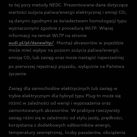
to tej pory metody NEDC. Prezentowane dane dotyczące
wartości zużycia paliwa/energii elektrycznej i emisji CO
2
są danymi zgodnymi ze świadectwem homologacji typu
wyznaczonymi zgodnie z procedurą WLTP. Więcej
informacji na temat WLTP na stronie
audi.pl/pl/danewltp/
. Montaż akcesoriów w pojeździe
może mieć wpływ na poziom zużycia paliwa/energii,
emisję CO
lub zasięg oraz może nastąpić najwcześniej
2
po pierwszej rejestracji pojazdu, wyłącznie na Państwa
życzenie.
Zasięg dla samochodów elektrycznych lub zasięg w
trybie elektrycznym dla hybryd typu Plug-In może się
różnić w zależności od wersji i wyposażenia oraz
zamontowanych akcesoriów. W praktyce rzeczywisty
zasięg różni się w zależności od stylu jazdy, prędkości,
korzystania z dodatkowych odbiorników energii,
temperatury zewnętrznej, liczby pasażerów, obciążenia