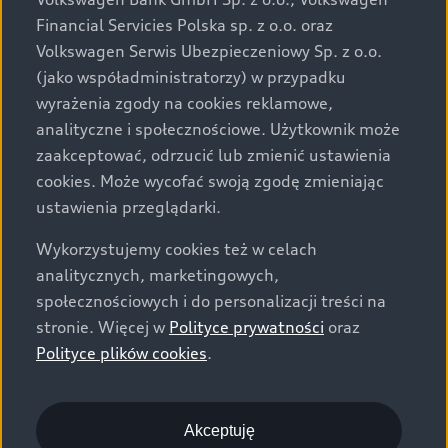
za dopłatą. Wiążące ustalenie ceny, wyposażenia i
Financial Servicies Polska sp. z o.o. oraz
specyfikacji pojazdu następują w umowie sprzedaży, a
Volkswagen Serwis Ubezpieczeniowy Sp. z o.o.
określenie parametrów technicznych zawiera
(jako współadministratorzy) w przypadku
świadectwo homologacji typu pojazdu. Zastrzegamy
wyrażenia zgody na cookies reklamowe,
sobie prawo do zmian i pomyłek. Wszelkie informacje
analityczne i społecznościowe. Użytkownik może
prezentowane na stronie są aktualne na dzień ich
zaakceptować, odrzucić lub zmienić ustawienia
zamieszczania. W celu uzyskania najnowszych
cookies. Może wycofać swoją zgodę zmieniając
informacji prosimy kontaktować się z Partnerem Marki
ustawienia przeglądarki.
Audi.
Wykorzystujemy cookies też w celach
Wszystkie produkowane obecnie samochody marki Audi
analitycznych, marketingowych,
są wykonywane z materiałów spełniających pod
społecznościowych i do personalizacji treści na
względem możliwości odzysku i recyklingu wymagania
stronie. Więcej w
Polityce prywatności
oraz
określone w normie ISO 22628 i są zgodne z
Polityce plików cookies
.
europejskimi świadectwami homologacji wydanymi wg
dyrektywy 2005/64/WE. Volkswagen Group Polska sp. z
o.o. podlega obowiązkowi zapewnienia wszystkim
użytkownikom samochodów marki Volkswagen sieci
Akceptuję