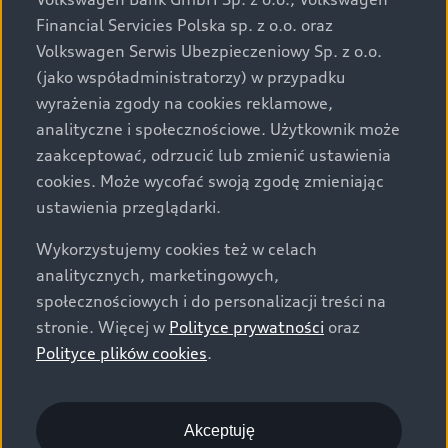
za dopłatą. Wiążące ustalenie ceny, wyposażenia i
Financial Servicies Polska sp. z o.o. oraz
specyfikacji pojazdu następują w umowie sprzedaży, a
Volkswagen Serwis Ubezpieczeniowy Sp. z o.o.
określenie parametrów technicznych zawiera
(jako współadministratorzy) w przypadku
świadectwo homologacji typu pojazdu. Zastrzegamy
wyrażenia zgody na cookies reklamowe,
sobie prawo do zmian i pomyłek. Wszelkie informacje
analityczne i społecznościowe. Użytkownik może
prezentowane na stronie są aktualne na dzień ich
zaakceptować, odrzucić lub zmienić ustawienia
zamieszczania. W celu uzyskania najnowszych
cookies. Może wycofać swoją zgodę zmieniając
informacji prosimy kontaktować się z Partnerem Marki
ustawienia przeglądarki.
Audi.
Wykorzystujemy cookies też w celach
Wszystkie produkowane obecnie samochody marki Audi
analitycznych, marketingowych,
są wykonywane z materiałów spełniających pod
społecznościowych i do personalizacji treści na
względem możliwości odzysku i recyklingu wymagania
stronie. Więcej w
Polityce prywatności
oraz
określone w normie ISO 22628 i są zgodne z
Polityce plików cookies
.
europejskimi świadectwami homologacji wydanymi wg
dyrektywy 2005/64/WE. Volkswagen Group Polska sp. z
o.o. podlega obowiązkowi zapewnienia wszystkim
użytkownikom samochodów marki Volkswagen sieci
Akceptuję