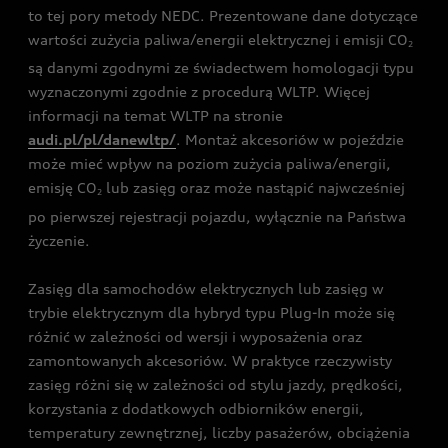
to tej pory metody NEDC. Prezentowane dane dotyczące
wartości zużycia paliwa/energii elektrycznej i emisji CO
2
są danymi zgodnymi ze świadectwem homologacji typu
wyznaczonymi zgodnie z procedurą WLTP. Więcej
informacji na temat WLTP na stronie
audi.pl/pl/danewltp/
. Montaż akcesoriów w pojeździe
może mieć wpływ na poziom zużycia paliwa/energii,
emisję CO
lub zasięg oraz może nastąpić najwcześniej
2
po pierwszej rejestracji pojazdu, wyłącznie na Państwa
życzenie.
Zasięg dla samochodów elektrycznych lub zasięg w
trybie elektrycznym dla hybryd typu Plug-In może się
różnić w zależności od wersji i wyposażenia oraz
zamontowanych akcesoriów. W praktyce rzeczywisty
zasięg różni się w zależności od stylu jazdy, prędkości,
korzystania z dodatkowych odbiorników energii,
temperatury zewnętrznej, liczby pasażerów, obciążenia