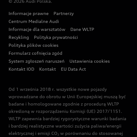
© 2026 Audi Polska.
Gwarancja
Wyszukaj najbliższego Partnera Audi
Audi Sport Festiwal
Eksperci elektromobilności Audi
Informacje prawne
Partnerzy
Akcje serwisowe Audi
Oferta dla przedsiębiorców
Audi i Muzeum Sztuki Nowoczesnej w Warszawie
Centrum Medialne Audi
Zasięg
Katalog online akcesoriów
Oferta dla klientów prywatnych
Informacje dla warsztatów
Dane WLTP
Audi driving experience
Ładowanie
Recykling
Polityka prywatności
Kalkulator rat
Audi quattro Cup
Polityka plików cookies
Formularz cofnięcia zgód
Ubezpieczenie
Audi i Puchar Świata w Skokach Narciarskich w
System zgłoszeń naruszeń
Ustawienia cookies
Zakopanem
Świat Audi RS
Kontakt IOD
Kontakt
EU Data Act
Audi driving experience
Od 1 września 2018 r. wszystkie nowe pojazdy
Audi exclusive
wprowadzane do obrotu w Unii Europejskiej muszą być
badane i homologowane zgodnie z procedurą WLTP
określoną w rozporządzeniu Komisji (UE) 2017/1151.
WLTP zapewnia bardziej rygorystyczne warunki badania
i bardziej realistyczne wartości zużycia paliwa/energii
elektrycznej i emisji CO
w porównaniu do stosowanej
2