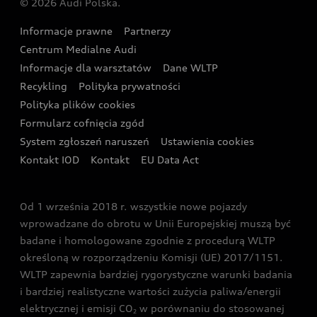
© 2026 Audi Polska.
Gwarancja
Wyszukaj najbliższego Partnera Audi
Audi Sport Festiwal
Eksperci elektromobilności Audi
Informacje prawne
Partnerzy
Akcje serwisowe Audi
Oferta dla przedsiębiorców
Audi i Muzeum Sztuki Nowoczesnej w Warszawie
Centrum Medialne Audi
Zasięg
Katalog online akcesoriów
Oferta dla klientów prywatnych
Informacje dla warsztatów
Dane WLTP
Audi driving experience
Ładowanie
Recykling
Polityka prywatności
Kalkulator rat
Audi quattro Cup
Polityka plików cookies
Formularz cofnięcia zgód
Ubezpieczenie
Audi i Puchar Świata w Skokach Narciarskich w
System zgłoszeń naruszeń
Ustawienia cookies
Zakopanem
Świat Audi RS
Kontakt IOD
Kontakt
EU Data Act
Audi driving experience
Od 1 września 2018 r. wszystkie nowe pojazdy
Audi exclusive
wprowadzane do obrotu w Unii Europejskiej muszą być
badane i homologowane zgodnie z procedurą WLTP
określoną w rozporządzeniu Komisji (UE) 2017/1151.
WLTP zapewnia bardziej rygorystyczne warunki badania
i bardziej realistyczne wartości zużycia paliwa/energii
elektrycznej i emisji CO
w porównaniu do stosowanej
2