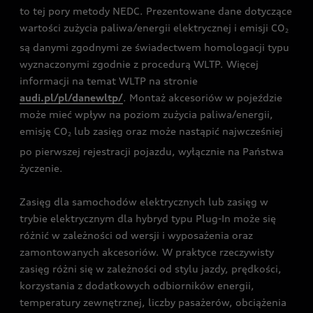
to tej pory metody NEDC. Prezentowane dane dotyczące
wartości zużycia paliwa/energii elektrycznej i emisji CO
2
są danymi zgodnymi ze świadectwem homologacji typu
wyznaczonymi zgodnie z procedurą WLTP. Więcej
informacji na temat WLTP na stronie
audi.pl/pl/danewltp/
. Montaż akcesoriów w pojeździe
może mieć wpływ na poziom zużycia paliwa/energii,
emisję CO
lub zasięg oraz może nastąpić najwcześniej
2
po pierwszej rejestracji pojazdu, wyłącznie na Państwa
życzenie.
Zasięg dla samochodów elektrycznych lub zasięg w
trybie elektrycznym dla hybryd typu Plug-In może się
różnić w zależności od wersji i wyposażenia oraz
zamontowanych akcesoriów. W praktyce rzeczywisty
zasięg różni się w zależności od stylu jazdy, prędkości,
korzystania z dodatkowych odbiorników energii,
temperatury zewnętrznej, liczby pasażerów, obciążenia