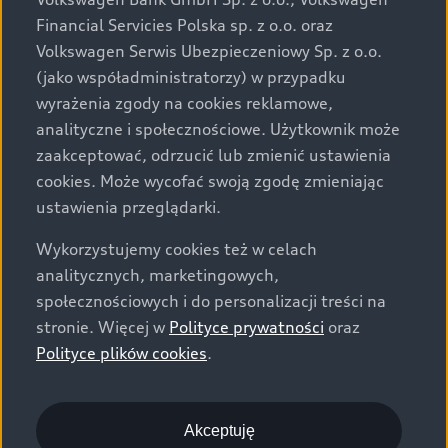
za dopłatą. Wiążące ustalenie ceny, wyposażenia i
Financial Servicies Polska sp. z o.o. oraz
specyfikacji pojazdu następują w umowie sprzedaży, a
Volkswagen Serwis Ubezpieczeniowy Sp. z o.o.
określenie parametrów technicznych zawiera
(jako współadministratorzy) w przypadku
świadectwo homologacji typu pojazdu. Zastrzegamy
wyrażenia zgody na cookies reklamowe,
sobie prawo do zmian i pomyłek. Wszelkie informacje
analityczne i społecznościowe. Użytkownik może
prezentowane na stronie są aktualne na dzień ich
zaakceptować, odrzucić lub zmienić ustawienia
zamieszczania. W celu uzyskania najnowszych
cookies. Może wycofać swoją zgodę zmieniając
informacji prosimy kontaktować się z Partnerem Marki
ustawienia przeglądarki.
Audi.
Wykorzystujemy cookies też w celach
Wszystkie produkowane obecnie samochody marki Audi
analitycznych, marketingowych,
są wykonywane z materiałów spełniających pod
społecznościowych i do personalizacji treści na
względem możliwości odzysku i recyklingu wymagania
stronie. Więcej w
Polityce prywatności
oraz
określone w normie ISO 22628 i są zgodne z
Polityce plików cookies
.
europejskimi świadectwami homologacji wydanymi wg
dyrektywy 2005/64/WE. Volkswagen Group Polska sp. z
o.o. podlega obowiązkowi zapewnienia wszystkim
użytkownikom samochodów marki Volkswagen sieci
Akceptuję