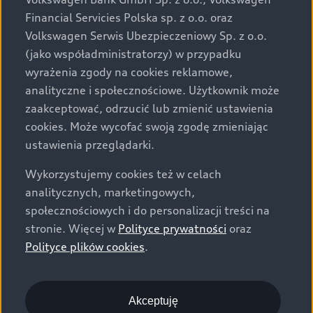
za dopłatą. Wiążące ustalenie ceny, wyposażenia i
Financial Servicies Polska sp. z o.o. oraz
specyfikacji pojazdu następują w umowie sprzedaży, a
Volkswagen Serwis Ubezpieczeniowy Sp. z o.o.
określenie parametrów technicznych zawiera
(jako współadministratorzy) w przypadku
świadectwo homologacji typu pojazdu. Zastrzegamy
wyrażenia zgody na cookies reklamowe,
sobie prawo do zmian i pomyłek. Wszelkie informacje
analityczne i społecznościowe. Użytkownik może
prezentowane na stronie są aktualne na dzień ich
zaakceptować, odrzucić lub zmienić ustawienia
zamieszczania. W celu uzyskania najnowszych
cookies. Może wycofać swoją zgodę zmieniając
informacji prosimy kontaktować się z Partnerem Marki
ustawienia przeglądarki.
Audi.
Wykorzystujemy cookies też w celach
Wszystkie produkowane obecnie samochody marki Audi
analitycznych, marketingowych,
są wykonywane z materiałów spełniających pod
społecznościowych i do personalizacji treści na
względem możliwości odzysku i recyklingu wymagania
stronie. Więcej w
Polityce prywatności
oraz
określone w normie ISO 22628 i są zgodne z
Polityce plików cookies
.
europejskimi świadectwami homologacji wydanymi wg
dyrektywy 2005/64/WE. Volkswagen Group Polska sp. z
o.o. podlega obowiązkowi zapewnienia wszystkim
użytkownikom samochodów marki Volkswagen sieci
Akceptuję