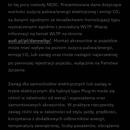
to tej pory metody NEDC. Prezentowane dane dotyczące
wartości zużycia paliwa/energii elektrycznej i emisji CO
2
są danymi zgodnymi ze świadectwem homologacji typu
wyznaczonymi zgodnie z procedurą WLTP. Więcej
informacji na temat WLTP na stronie
audi.pl/pl/danewltp/
. Montaż akcesoriów w pojeździe
może mieć wpływ na poziom zużycia paliwa/energii,
emisję CO
lub zasięg oraz może nastąpić najwcześniej
2
po pierwszej rejestracji pojazdu, wyłącznie na Państwa
życzenie.
Zasięg dla samochodów elektrycznych lub zasięg w
trybie elektrycznym dla hybryd typu Plug-In może się
różnić w zależności od wersji i wyposażenia oraz
zamontowanych akcesoriów. W praktyce rzeczywisty
zasięg różni się w zależności od stylu jazdy, prędkości,
korzystania z dodatkowych odbiorników energii,
temperatury zewnętrznej, liczby pasażerów, obciążenia