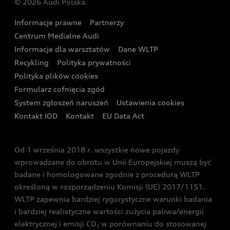
© 2026 Audi Polska.
Gwarancja
Wyszukaj najbliższego Partnera Audi
Audi Sport Festiwal
Eksperci elektromobilności Audi
Informacje prawne
Partnerzy
Akcje serwisowe Audi
Oferta dla przedsiębiorców
Audi i Muzeum Sztuki Nowoczesnej w Warszawie
Centrum Medialne Audi
Zasięg
Katalog online akcesoriów
Oferta dla klientów prywatnych
Informacje dla warsztatów
Dane WLTP
Audi driving experience
Ładowanie
Recykling
Polityka prywatności
Kalkulator rat
Audi quattro Cup
Polityka plików cookies
Formularz cofnięcia zgód
Ubezpieczenie
Audi i Puchar Świata w Skokach Narciarskich w
System zgłoszeń naruszeń
Ustawienia cookies
Zakopanem
Świat Audi RS
Kontakt IOD
Kontakt
EU Data Act
Audi driving experience
Od 1 września 2018 r. wszystkie nowe pojazdy
Audi exclusive
wprowadzane do obrotu w Unii Europejskiej muszą być
badane i homologowane zgodnie z procedurą WLTP
określoną w rozporządzeniu Komisji (UE) 2017/1151.
WLTP zapewnia bardziej rygorystyczne warunki badania
i bardziej realistyczne wartości zużycia paliwa/energii
elektrycznej i emisji CO
w porównaniu do stosowanej
2