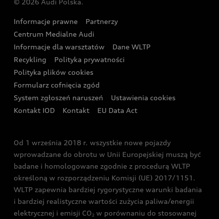
© 2026 Audi Polska.
Gwarancja
Wyszukaj najbliższego Partnera Audi
Audi Sport Festiwal
Eksperci elektromobilności Audi
Informacje prawne
Partnerzy
Akcje serwisowe Audi
Oferta dla przedsiębiorców
Audi i Muzeum Sztuki Nowoczesnej w Warszawie
Centrum Medialne Audi
Zasięg
Katalog online akcesoriów
Oferta dla klientów prywatnych
Informacje dla warsztatów
Dane WLTP
Audi driving experience
Ładowanie
Recykling
Polityka prywatności
Kalkulator rat
Audi quattro Cup
Polityka plików cookies
Formularz cofnięcia zgód
Ubezpieczenie
Audi i Puchar Świata w Skokach Narciarskich w
System zgłoszeń naruszeń
Ustawienia cookies
Zakopanem
Świat Audi RS
Kontakt IOD
Kontakt
EU Data Act
Audi driving experience
Od 1 września 2018 r. wszystkie nowe pojazdy
Audi exclusive
wprowadzane do obrotu w Unii Europejskiej muszą być
badane i homologowane zgodnie z procedurą WLTP
określoną w rozporządzeniu Komisji (UE) 2017/1151.
WLTP zapewnia bardziej rygorystyczne warunki badania
i bardziej realistyczne wartości zużycia paliwa/energii
elektrycznej i emisji CO
w porównaniu do stosowanej
2