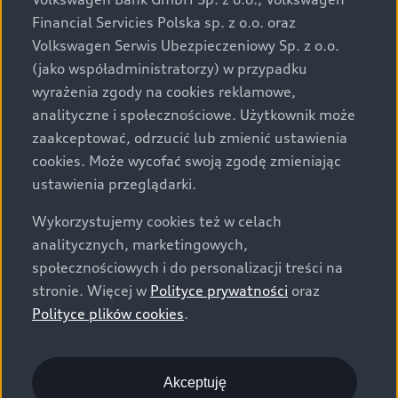
za dopłatą. Wiążące ustalenie ceny, wyposażenia i
Financial Servicies Polska sp. z o.o. oraz
specyfikacji pojazdu następują w umowie sprzedaży, a
Volkswagen Serwis Ubezpieczeniowy Sp. z o.o.
określenie parametrów technicznych zawiera
(jako współadministratorzy) w przypadku
świadectwo homologacji typu pojazdu. Zastrzegamy
wyrażenia zgody na cookies reklamowe,
sobie prawo do zmian i pomyłek. Wszelkie informacje
analityczne i społecznościowe. Użytkownik może
prezentowane na stronie są aktualne na dzień ich
zaakceptować, odrzucić lub zmienić ustawienia
zamieszczania. W celu uzyskania najnowszych
cookies. Może wycofać swoją zgodę zmieniając
informacji prosimy kontaktować się z Partnerem Marki
ustawienia przeglądarki.
Audi.
Wykorzystujemy cookies też w celach
Wszystkie produkowane obecnie samochody marki Audi
analitycznych, marketingowych,
są wykonywane z materiałów spełniających pod
społecznościowych i do personalizacji treści na
względem możliwości odzysku i recyklingu wymagania
stronie. Więcej w
Polityce prywatności
oraz
określone w normie ISO 22628 i są zgodne z
Polityce plików cookies
.
europejskimi świadectwami homologacji wydanymi wg
dyrektywy 2005/64/WE. Volkswagen Group Polska sp. z
o.o. podlega obowiązkowi zapewnienia wszystkim
użytkownikom samochodów marki Volkswagen sieci
Akceptuję