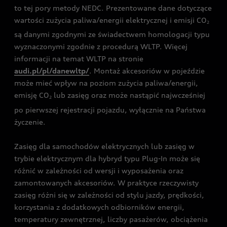
to tej pory metody NEDC. Prezentowane dane dotyczące
wartości zużycia paliwa/energii elektrycznej i emisji CO
2
są danymi zgodnymi ze świadectwem homologacji typu
wyznaczonymi zgodnie z procedurą WLTP. Więcej
informacji na temat WLTP na stronie
audi.pl/pl/danewltp/
. Montaż akcesoriów w pojeździe
może mieć wpływ na poziom zużycia paliwa/energii,
emisję CO
lub zasięg oraz może nastąpić najwcześniej
2
po pierwszej rejestracji pojazdu, wyłącznie na Państwa
życzenie.
Zasięg dla samochodów elektrycznych lub zasięg w
trybie elektrycznym dla hybryd typu Plug-In może się
różnić w zależności od wersji i wyposażenia oraz
zamontowanych akcesoriów. W praktyce rzeczywisty
zasięg różni się w zależności od stylu jazdy, prędkości,
korzystania z dodatkowych odbiorników energii,
temperatury zewnętrznej, liczby pasażerów, obciążenia