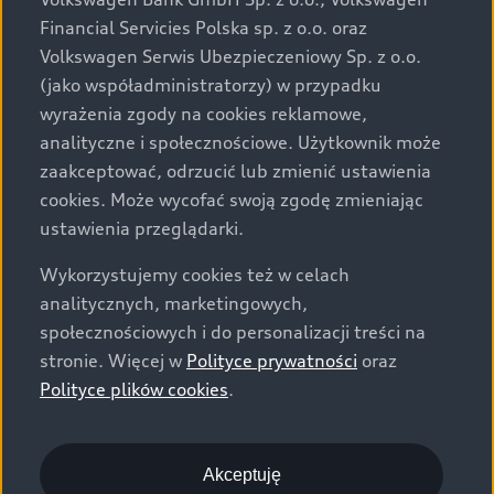
za dopłatą. Wiążące ustalenie ceny, wyposażenia i
Financial Servicies Polska sp. z o.o. oraz
specyfikacji pojazdu następują w umowie sprzedaży, a
Volkswagen Serwis Ubezpieczeniowy Sp. z o.o.
określenie parametrów technicznych zawiera
(jako współadministratorzy) w przypadku
świadectwo homologacji typu pojazdu. Zastrzegamy
wyrażenia zgody na cookies reklamowe,
sobie prawo do zmian i pomyłek. Wszelkie informacje
analityczne i społecznościowe. Użytkownik może
prezentowane na stronie są aktualne na dzień ich
zaakceptować, odrzucić lub zmienić ustawienia
zamieszczania. W celu uzyskania najnowszych
cookies. Może wycofać swoją zgodę zmieniając
informacji prosimy kontaktować się z Partnerem Marki
ustawienia przeglądarki.
Audi.
Wykorzystujemy cookies też w celach
Wszystkie produkowane obecnie samochody marki Audi
analitycznych, marketingowych,
są wykonywane z materiałów spełniających pod
społecznościowych i do personalizacji treści na
względem możliwości odzysku i recyklingu wymagania
stronie. Więcej w
Polityce prywatności
oraz
określone w normie ISO 22628 i są zgodne z
Polityce plików cookies
.
europejskimi świadectwami homologacji wydanymi wg
dyrektywy 2005/64/WE. Volkswagen Group Polska sp. z
o.o. podlega obowiązkowi zapewnienia wszystkim
użytkownikom samochodów marki Volkswagen sieci
Akceptuję