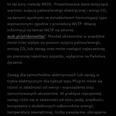
to tej pory metody NEDC. Prezentowane dane dotyczące
wartości zużycia paliwa/energii elektrycznej i emisji CO
2
są danymi zgodnymi ze świadectwem homologacji typu
wyznaczonymi zgodnie z procedurą WLTP. Więcej
informacji na temat WLTP na stronie
audi.pl/pl/danewltp/
. Montaż akcesoriów w pojeździe
może mieć wpływ na poziom zużycia paliwa/energii,
emisję CO
lub zasięg oraz może nastąpić najwcześniej
2
po pierwszej rejestracji pojazdu, wyłącznie na Państwa
życzenie.
Zasięg dla samochodów elektrycznych lub zasięg w
trybie elektrycznym dla hybryd typu Plug-In może się
różnić w zależności od wersji i wyposażenia oraz
zamontowanych akcesoriów. W praktyce rzeczywisty
zasięg różni się w zależności od stylu jazdy, prędkości,
korzystania z dodatkowych odbiorników energii,
temperatury zewnętrznej, liczby pasażerów, obciążenia