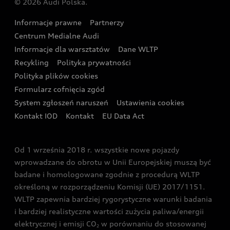
© 2026 Audi Polska.
Gwarancja
Wyszukaj najbliższego Partnera Audi
Audi Sport Festiwal
Eksperci elektromobilności Audi
Informacje prawne
Partnerzy
Akcje serwisowe Audi
Oferta dla przedsiębiorców
Audi i Muzeum Sztuki Nowoczesnej w Warszawie
Centrum Medialne Audi
Zasięg
Katalog online akcesoriów
Oferta dla klientów prywatnych
Informacje dla warsztatów
Dane WLTP
Audi driving experience
Ładowanie
Recykling
Polityka prywatności
Kalkulator rat
Audi quattro Cup
Polityka plików cookies
Formularz cofnięcia zgód
Ubezpieczenie
Audi i Puchar Świata w Skokach Narciarskich w
System zgłoszeń naruszeń
Ustawienia cookies
Zakopanem
Świat Audi RS
Kontakt IOD
Kontakt
EU Data Act
Audi driving experience
Od 1 września 2018 r. wszystkie nowe pojazdy
Audi exclusive
wprowadzane do obrotu w Unii Europejskiej muszą być
badane i homologowane zgodnie z procedurą WLTP
określoną w rozporządzeniu Komisji (UE) 2017/1151.
WLTP zapewnia bardziej rygorystyczne warunki badania
i bardziej realistyczne wartości zużycia paliwa/energii
elektrycznej i emisji CO
w porównaniu do stosowanej
2