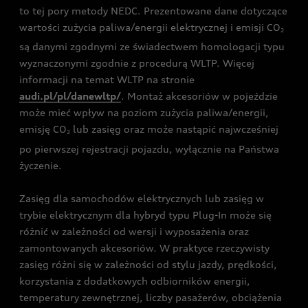
to tej pory metody NEDC. Prezentowane dane dotyczące
wartości zużycia paliwa/energii elektrycznej i emisji CO
2
są danymi zgodnymi ze świadectwem homologacji typu
wyznaczonymi zgodnie z procedurą WLTP. Więcej
informacji na temat WLTP na stronie
audi.pl/pl/danewltp/
. Montaż akcesoriów w pojeździe
może mieć wpływ na poziom zużycia paliwa/energii,
emisję CO
lub zasięg oraz może nastąpić najwcześniej
2
po pierwszej rejestracji pojazdu, wyłącznie na Państwa
życzenie.
Zasięg dla samochodów elektrycznych lub zasięg w
trybie elektrycznym dla hybryd typu Plug-In może się
różnić w zależności od wersji i wyposażenia oraz
zamontowanych akcesoriów. W praktyce rzeczywisty
zasięg różni się w zależności od stylu jazdy, prędkości,
korzystania z dodatkowych odbiorników energii,
temperatury zewnętrznej, liczby pasażerów, obciążenia