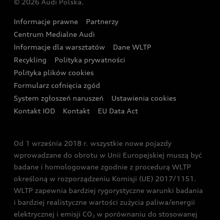
© 2026 Audi Polska.
Gwarancja
Wyszukaj najbliższego Partnera Audi
Audi Sport Festiwal
Eksperci elektromobilności Audi
Informacje prawne
Partnerzy
Akcje serwisowe Audi
Oferta dla przedsiębiorców
Audi i Muzeum Sztuki Nowoczesnej w Warszawie
Centrum Medialne Audi
Zasięg
Katalog online akcesoriów
Oferta dla klientów prywatnych
Informacje dla warsztatów
Dane WLTP
Audi driving experience
Ładowanie
Recykling
Polityka prywatności
Kalkulator rat
Audi quattro Cup
Polityka plików cookies
Formularz cofnięcia zgód
Ubezpieczenie
Audi i Puchar Świata w Skokach Narciarskich w
System zgłoszeń naruszeń
Ustawienia cookies
Zakopanem
Świat Audi RS
Kontakt IOD
Kontakt
EU Data Act
Audi driving experience
Od 1 września 2018 r. wszystkie nowe pojazdy
Audi exclusive
wprowadzane do obrotu w Unii Europejskiej muszą być
badane i homologowane zgodnie z procedurą WLTP
określoną w rozporządzeniu Komisji (UE) 2017/1151.
WLTP zapewnia bardziej rygorystyczne warunki badania
i bardziej realistyczne wartości zużycia paliwa/energii
elektrycznej i emisji CO
w porównaniu do stosowanej
2