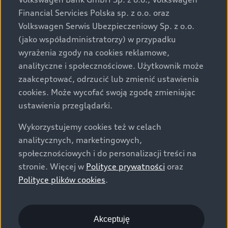
za dopłatą. Wiążące ustalenie ceny, wyposażenia i
Financial Servicies Polska sp. z o.o. oraz
specyfikacji pojazdu następują w umowie sprzedaży, a
Volkswagen Serwis Ubezpieczeniowy Sp. z o.o.
określenie parametrów technicznych zawiera
(jako współadministratorzy) w przypadku
świadectwo homologacji typu pojazdu. Zastrzegamy
wyrażenia zgody na cookies reklamowe,
sobie prawo do zmian i pomyłek. Wszelkie informacje
analityczne i społecznościowe. Użytkownik może
prezentowane na stronie są aktualne na dzień ich
zaakceptować, odrzucić lub zmienić ustawienia
zamieszczania. W celu uzyskania najnowszych
cookies. Może wycofać swoją zgodę zmieniając
informacji prosimy kontaktować się z Partnerem Marki
ustawienia przeglądarki.
Audi.
Wykorzystujemy cookies też w celach
Wszystkie produkowane obecnie samochody marki Audi
analitycznych, marketingowych,
są wykonywane z materiałów spełniających pod
społecznościowych i do personalizacji treści na
względem możliwości odzysku i recyklingu wymagania
stronie. Więcej w
Polityce prywatności
oraz
określone w normie ISO 22628 i są zgodne z
Polityce plików cookies
.
europejskimi świadectwami homologacji wydanymi wg
dyrektywy 2005/64/WE. Volkswagen Group Polska sp. z
o.o. podlega obowiązkowi zapewnienia wszystkim
użytkownikom samochodów marki Volkswagen sieci
Akceptuję