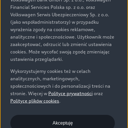
za dopłatą. Wiążące ustalenie ceny, wyposażenia i
Financial Servicies Polska sp. z o.o. oraz
specyfikacji pojazdu następują w umowie sprzedaży, a
Volkswagen Serwis Ubezpieczeniowy Sp. z o.o.
określenie parametrów technicznych zawiera
(jako współadministratorzy) w przypadku
świadectwo homologacji typu pojazdu. Zastrzegamy
wyrażenia zgody na cookies reklamowe,
sobie prawo do zmian i pomyłek. Wszelkie informacje
analityczne i społecznościowe. Użytkownik może
prezentowane na stronie są aktualne na dzień ich
zaakceptować, odrzucić lub zmienić ustawienia
zamieszczania. W celu uzyskania najnowszych
cookies. Może wycofać swoją zgodę zmieniając
informacji prosimy kontaktować się z Partnerem Marki
ustawienia przeglądarki.
Audi.
Wykorzystujemy cookies też w celach
Wszystkie produkowane obecnie samochody marki Audi
analitycznych, marketingowych,
są wykonywane z materiałów spełniających pod
społecznościowych i do personalizacji treści na
względem możliwości odzysku i recyklingu wymagania
stronie. Więcej w
Polityce prywatności
oraz
określone w normie ISO 22628 i są zgodne z
Polityce plików cookies
.
europejskimi świadectwami homologacji wydanymi wg
dyrektywy 2005/64/WE. Volkswagen Group Polska sp. z
o.o. podlega obowiązkowi zapewnienia wszystkim
użytkownikom samochodów marki Volkswagen sieci
Akceptuję