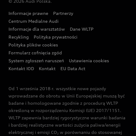
© 2026 Audi Polska.
Gwarancja
Wyszukaj najbliższego Partnera Audi
Audi Sport Festiwal
Eksperci elektromobilności Audi
Informacje prawne
Partnerzy
Akcje serwisowe Audi
Oferta dla przedsiębiorców
Audi i Muzeum Sztuki Nowoczesnej w Warszawie
Centrum Medialne Audi
Zasięg
Katalog online akcesoriów
Oferta dla klientów prywatnych
Informacje dla warsztatów
Dane WLTP
Audi driving experience
Ładowanie
Recykling
Polityka prywatności
Kalkulator rat
Audi quattro Cup
Polityka plików cookies
Formularz cofnięcia zgód
Ubezpieczenie
Audi i Puchar Świata w Skokach Narciarskich w
System zgłoszeń naruszeń
Ustawienia cookies
Zakopanem
Świat Audi RS
Kontakt IOD
Kontakt
EU Data Act
Audi driving experience
Od 1 września 2018 r. wszystkie nowe pojazdy
Audi exclusive
wprowadzane do obrotu w Unii Europejskiej muszą być
badane i homologowane zgodnie z procedurą WLTP
określoną w rozporządzeniu Komisji (UE) 2017/1151.
WLTP zapewnia bardziej rygorystyczne warunki badania
i bardziej realistyczne wartości zużycia paliwa/energii
elektrycznej i emisji CO
w porównaniu do stosowanej
2