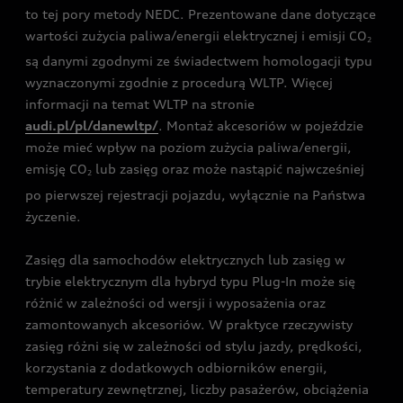
to tej pory metody NEDC. Prezentowane dane dotyczące
wartości zużycia paliwa/energii elektrycznej i emisji CO
2
są danymi zgodnymi ze świadectwem homologacji typu
wyznaczonymi zgodnie z procedurą WLTP. Więcej
informacji na temat WLTP na stronie
audi.pl/pl/danewltp/
. Montaż akcesoriów w pojeździe
może mieć wpływ na poziom zużycia paliwa/energii,
emisję CO
lub zasięg oraz może nastąpić najwcześniej
2
po pierwszej rejestracji pojazdu, wyłącznie na Państwa
życzenie.
Zasięg dla samochodów elektrycznych lub zasięg w
trybie elektrycznym dla hybryd typu Plug-In może się
różnić w zależności od wersji i wyposażenia oraz
zamontowanych akcesoriów. W praktyce rzeczywisty
zasięg różni się w zależności od stylu jazdy, prędkości,
korzystania z dodatkowych odbiorników energii,
temperatury zewnętrznej, liczby pasażerów, obciążenia