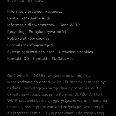
© 2026 Audi Polska.
Gwarancja
Wyszukaj najbliższego Partnera Audi
Audi Sport Festiwal
Eksperci elektromobilności Audi
Informacje prawne
Partnerzy
Akcje serwisowe Audi
Oferta dla przedsiębiorców
Audi i Muzeum Sztuki Nowoczesnej w Warszawie
Centrum Medialne Audi
Zasięg
Katalog online akcesoriów
Oferta dla klientów prywatnych
Informacje dla warsztatów
Dane WLTP
Audi driving experience
Ładowanie
Recykling
Polityka prywatności
Kalkulator rat
Audi quattro Cup
Polityka plików cookies
Formularz cofnięcia zgód
Ubezpieczenie
Audi i Puchar Świata w Skokach Narciarskich w
System zgłoszeń naruszeń
Ustawienia cookies
Zakopanem
Świat Audi RS
Kontakt IOD
Kontakt
EU Data Act
Audi driving experience
Od 1 września 2018 r. wszystkie nowe pojazdy
Audi exclusive
wprowadzane do obrotu w Unii Europejskiej muszą być
badane i homologowane zgodnie z procedurą WLTP
określoną w rozporządzeniu Komisji (UE) 2017/1151.
WLTP zapewnia bardziej rygorystyczne warunki badania
i bardziej realistyczne wartości zużycia paliwa/energii
elektrycznej i emisji CO
w porównaniu do stosowanej
2