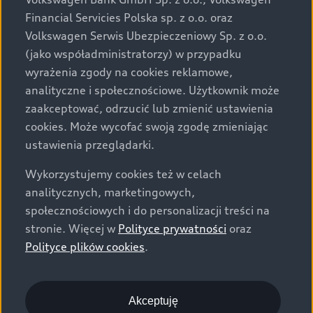
za dopłatą. Wiążące ustalenie ceny, wyposażenia i
Financial Servicies Polska sp. z o.o. oraz
specyfikacji pojazdu następują w umowie sprzedaży, a
Volkswagen Serwis Ubezpieczeniowy Sp. z o.o.
określenie parametrów technicznych zawiera
(jako współadministratorzy) w przypadku
świadectwo homologacji typu pojazdu. Zastrzegamy
wyrażenia zgody na cookies reklamowe,
sobie prawo do zmian i pomyłek. Wszelkie informacje
analityczne i społecznościowe. Użytkownik może
prezentowane na stronie są aktualne na dzień ich
zaakceptować, odrzucić lub zmienić ustawienia
zamieszczania. W celu uzyskania najnowszych
cookies. Może wycofać swoją zgodę zmieniając
informacji prosimy kontaktować się z Partnerem Marki
ustawienia przeglądarki.
Audi.
Wykorzystujemy cookies też w celach
Wszystkie produkowane obecnie samochody marki Audi
analitycznych, marketingowych,
są wykonywane z materiałów spełniających pod
społecznościowych i do personalizacji treści na
względem możliwości odzysku i recyklingu wymagania
stronie. Więcej w
Polityce prywatności
oraz
określone w normie ISO 22628 i są zgodne z
Polityce plików cookies
.
europejskimi świadectwami homologacji wydanymi wg
dyrektywy 2005/64/WE. Volkswagen Group Polska sp. z
o.o. podlega obowiązkowi zapewnienia wszystkim
użytkownikom samochodów marki Volkswagen sieci
Akceptuję