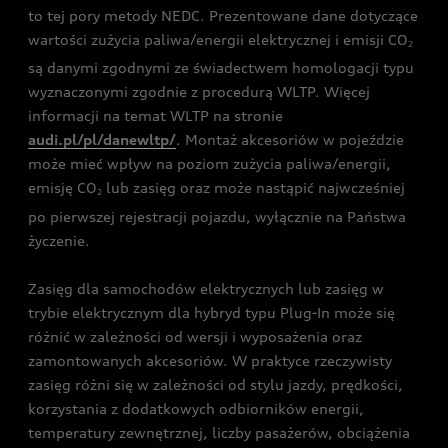
to tej pory metody NEDC. Prezentowane dane dotyczące
wartości zużycia paliwa/energii elektrycznej i emisji CO
2
są danymi zgodnymi ze świadectwem homologacji typu
wyznaczonymi zgodnie z procedurą WLTP. Więcej
informacji na temat WLTP na stronie
audi.pl/pl/danewltp/
. Montaż akcesoriów w pojeździe
może mieć wpływ na poziom zużycia paliwa/energii,
emisję CO
lub zasięg oraz może nastąpić najwcześniej
2
po pierwszej rejestracji pojazdu, wyłącznie na Państwa
życzenie.
Zasięg dla samochodów elektrycznych lub zasięg w
trybie elektrycznym dla hybryd typu Plug-In może się
różnić w zależności od wersji i wyposażenia oraz
zamontowanych akcesoriów. W praktyce rzeczywisty
zasięg różni się w zależności od stylu jazdy, prędkości,
korzystania z dodatkowych odbiorników energii,
temperatury zewnętrznej, liczby pasażerów, obciążenia