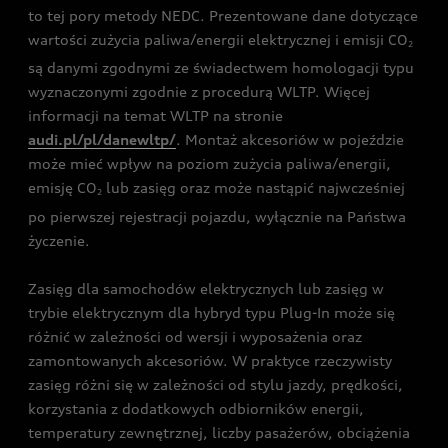
to tej pory metody NEDC. Prezentowane dane dotyczące
wartości zużycia paliwa/energii elektrycznej i emisji CO
2
są danymi zgodnymi ze świadectwem homologacji typu
wyznaczonymi zgodnie z procedurą WLTP. Więcej
informacji na temat WLTP na stronie
audi.pl/pl/danewltp/
. Montaż akcesoriów w pojeździe
może mieć wpływ na poziom zużycia paliwa/energii,
emisję CO
lub zasięg oraz może nastąpić najwcześniej
2
po pierwszej rejestracji pojazdu, wyłącznie na Państwa
życzenie.
Zasięg dla samochodów elektrycznych lub zasięg w
trybie elektrycznym dla hybryd typu Plug-In może się
różnić w zależności od wersji i wyposażenia oraz
zamontowanych akcesoriów. W praktyce rzeczywisty
zasięg różni się w zależności od stylu jazdy, prędkości,
korzystania z dodatkowych odbiorników energii,
temperatury zewnętrznej, liczby pasażerów, obciążenia