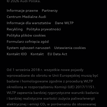
© 2026 Audi Polska.
Gwarancja
Wyszukaj najbliższego Partnera Audi
Audi Sport Festiwal
Eksperci elektromobilności Audi
Informacje prawne
Partnerzy
Akcje serwisowe Audi
Oferta dla przedsiębiorców
Audi i Muzeum Sztuki Nowoczesnej w Warszawie
Centrum Medialne Audi
Zasięg
Katalog online akcesoriów
Oferta dla klientów prywatnych
Informacje dla warsztatów
Dane WLTP
Audi driving experience
Ładowanie
Recykling
Polityka prywatności
Kalkulator rat
Audi quattro Cup
Polityka plików cookies
Formularz cofnięcia zgód
Ubezpieczenie
Audi i Puchar Świata w Skokach Narciarskich w
System zgłoszeń naruszeń
Ustawienia cookies
Zakopanem
Świat Audi RS
Kontakt IOD
Kontakt
EU Data Act
Audi driving experience
Od 1 września 2018 r. wszystkie nowe pojazdy
Audi exclusive
wprowadzane do obrotu w Unii Europejskiej muszą być
badane i homologowane zgodnie z procedurą WLTP
określoną w rozporządzeniu Komisji (UE) 2017/1151.
WLTP zapewnia bardziej rygorystyczne warunki badania
i bardziej realistyczne wartości zużycia paliwa/energii
elektrycznej i emisji CO
w porównaniu do stosowanej
2