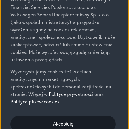
za dopłatą. Wiążące ustalenie ceny, wyposażenia i
Financial Servicies Polska sp. z o.o. oraz
specyfikacji pojazdu następują w umowie sprzedaży, a
Volkswagen Serwis Ubezpieczeniowy Sp. z o.o.
określenie parametrów technicznych zawiera
(jako współadministratorzy) w przypadku
świadectwo homologacji typu pojazdu. Zastrzegamy
wyrażenia zgody na cookies reklamowe,
sobie prawo do zmian i pomyłek. Wszelkie informacje
analityczne i społecznościowe. Użytkownik może
prezentowane na stronie są aktualne na dzień ich
zaakceptować, odrzucić lub zmienić ustawienia
zamieszczania. W celu uzyskania najnowszych
cookies. Może wycofać swoją zgodę zmieniając
informacji prosimy kontaktować się z Partnerem Marki
ustawienia przeglądarki.
Audi.
Wykorzystujemy cookies też w celach
Wszystkie produkowane obecnie samochody marki Audi
analitycznych, marketingowych,
są wykonywane z materiałów spełniających pod
społecznościowych i do personalizacji treści na
względem możliwości odzysku i recyklingu wymagania
stronie. Więcej w
Polityce prywatności
oraz
określone w normie ISO 22628 i są zgodne z
Polityce plików cookies
.
europejskimi świadectwami homologacji wydanymi wg
dyrektywy 2005/64/WE. Volkswagen Group Polska sp. z
o.o. podlega obowiązkowi zapewnienia wszystkim
użytkownikom samochodów marki Volkswagen sieci
Akceptuję