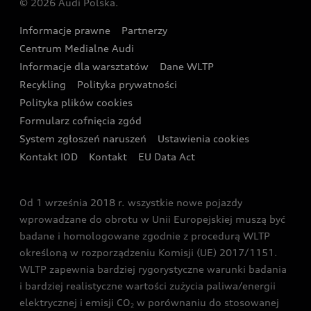
© 2026 Audi Polska.
Gwarancja
Wyszukaj najbliższego Partnera Audi
Audi Sport Festiwal
Eksperci elektromobilności Audi
Informacje prawne
Partnerzy
Akcje serwisowe Audi
Oferta dla przedsiębiorców
Audi i Muzeum Sztuki Nowoczesnej w Warszawie
Centrum Medialne Audi
Zasięg
Katalog online akcesoriów
Oferta dla klientów prywatnych
Informacje dla warsztatów
Dane WLTP
Audi driving experience
Ładowanie
Recykling
Polityka prywatności
Kalkulator rat
Audi quattro Cup
Polityka plików cookies
Formularz cofnięcia zgód
Ubezpieczenie
Audi i Puchar Świata w Skokach Narciarskich w
System zgłoszeń naruszeń
Ustawienia cookies
Zakopanem
Świat Audi RS
Kontakt IOD
Kontakt
EU Data Act
Audi driving experience
Od 1 września 2018 r. wszystkie nowe pojazdy
Audi exclusive
wprowadzane do obrotu w Unii Europejskiej muszą być
badane i homologowane zgodnie z procedurą WLTP
określoną w rozporządzeniu Komisji (UE) 2017/1151.
WLTP zapewnia bardziej rygorystyczne warunki badania
i bardziej realistyczne wartości zużycia paliwa/energii
elektrycznej i emisji CO
w porównaniu do stosowanej
2