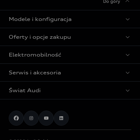
Do góry
Modele i konfiguracja
Oferty i opcje zakupu
Wszystkie modele Audi
Modele elektryczne Audi
Elektromobilność
Gotowe do odbioru
Modele Audi plug-in hybrid
Oferta Audi Business Edition
Serwis i akcesoria
Poznaj nasze modele elektryczne
Modele Audi SUV
Oferta Audi Perfect Lease
Porównaj nasze modele elektryczne
Modele Audi RS
Świat Audi
Akcesoria
Audi dla biznesu
Skonfiguruj swoje Audi z napędem elektrycznym
Skonfiguruj swoje Audi
Serwis i części
Samochody używane Audi Select :plus
Aktualności i historie postępu
Poznaj nasze modele plug-in hybrid
Porównaj modele Audi
Aplikacja myAudi i usługi cyfrowe
Dostępne samochody nowe
Audi Revolut F1® Team
Porównaj nasze modele plug-in hybrid
Umów się na jazdę testową
Centrum napraw powypadkowych
Dostępne samochody używane
Audi Nuvolari
Skonfiguruj swoje Audi z napędem plug-in hybrid
Skonfiguruj swój model z Ekspertem Audi