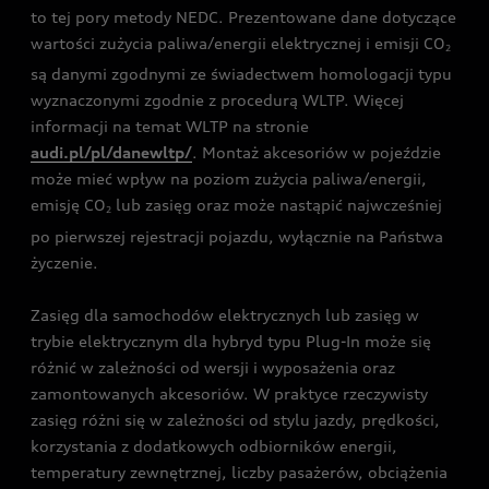
to tej pory metody NEDC. Prezentowane dane dotyczące
wartości zużycia paliwa/energii elektrycznej i emisji CO
2
są danymi zgodnymi ze świadectwem homologacji typu
wyznaczonymi zgodnie z procedurą WLTP. Więcej
informacji na temat WLTP na stronie
audi.pl/pl/danewltp/
. Montaż akcesoriów w pojeździe
może mieć wpływ na poziom zużycia paliwa/energii,
emisję CO
lub zasięg oraz może nastąpić najwcześniej
2
po pierwszej rejestracji pojazdu, wyłącznie na Państwa
życzenie.
Zasięg dla samochodów elektrycznych lub zasięg w
trybie elektrycznym dla hybryd typu Plug-In może się
różnić w zależności od wersji i wyposażenia oraz
zamontowanych akcesoriów. W praktyce rzeczywisty
zasięg różni się w zależności od stylu jazdy, prędkości,
korzystania z dodatkowych odbiorników energii,
temperatury zewnętrznej, liczby pasażerów, obciążenia