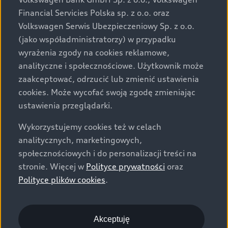
za dopłatą. Wiążące ustalenie ceny, wyposażenia i
Financial Servicies Polska sp. z o.o. oraz
specyfikacji pojazdu następują w umowie sprzedaży, a
Volkswagen Serwis Ubezpieczeniowy Sp. z o.o.
określenie parametrów technicznych zawiera
(jako współadministratorzy) w przypadku
świadectwo homologacji typu pojazdu. Zastrzegamy
wyrażenia zgody na cookies reklamowe,
sobie prawo do zmian i pomyłek. Wszelkie informacje
analityczne i społecznościowe. Użytkownik może
prezentowane na stronie są aktualne na dzień ich
zaakceptować, odrzucić lub zmienić ustawienia
zamieszczania. W celu uzyskania najnowszych
cookies. Może wycofać swoją zgodę zmieniając
informacji prosimy kontaktować się z Partnerem Marki
ustawienia przeglądarki.
Audi.
Wykorzystujemy cookies też w celach
Wszystkie produkowane obecnie samochody marki Audi
analitycznych, marketingowych,
są wykonywane z materiałów spełniających pod
społecznościowych i do personalizacji treści na
względem możliwości odzysku i recyklingu wymagania
stronie. Więcej w
Polityce prywatności
oraz
określone w normie ISO 22628 i są zgodne z
Polityce plików cookies
.
europejskimi świadectwami homologacji wydanymi wg
dyrektywy 2005/64/WE. Volkswagen Group Polska sp. z
o.o. podlega obowiązkowi zapewnienia wszystkim
użytkownikom samochodów marki Volkswagen sieci
Akceptuję