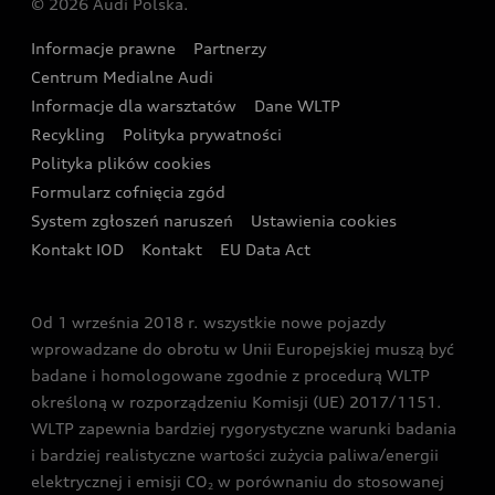
© 2026 Audi Polska.
Gwarancja
Wyszukaj najbliższego Partnera Audi
Audi Sport Festiwal
Eksperci elektromobilności Audi
Informacje prawne
Partnerzy
Akcje serwisowe Audi
Oferta dla przedsiębiorców
Audi i Muzeum Sztuki Nowoczesnej w Warszawie
Centrum Medialne Audi
Zasięg
Katalog online akcesoriów
Oferta dla klientów prywatnych
Informacje dla warsztatów
Dane WLTP
Audi driving experience
Ładowanie
Recykling
Polityka prywatności
Kalkulator rat
Audi quattro Cup
Polityka plików cookies
Formularz cofnięcia zgód
Ubezpieczenie
Audi i Puchar Świata w Skokach Narciarskich w
System zgłoszeń naruszeń
Ustawienia cookies
Zakopanem
Świat Audi RS
Kontakt IOD
Kontakt
EU Data Act
Audi driving experience
Od 1 września 2018 r. wszystkie nowe pojazdy
Audi exclusive
wprowadzane do obrotu w Unii Europejskiej muszą być
badane i homologowane zgodnie z procedurą WLTP
określoną w rozporządzeniu Komisji (UE) 2017/1151.
WLTP zapewnia bardziej rygorystyczne warunki badania
i bardziej realistyczne wartości zużycia paliwa/energii
elektrycznej i emisji CO
w porównaniu do stosowanej
2