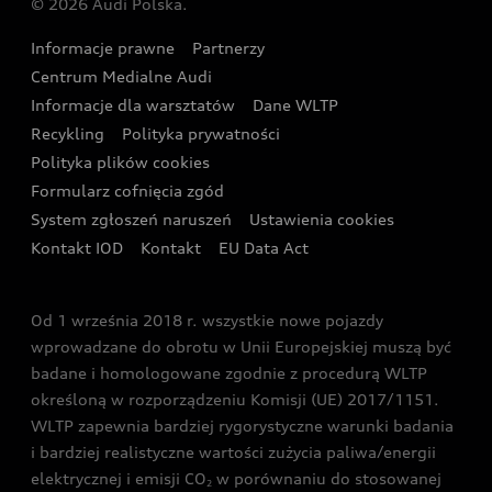
© 2026 Audi Polska.
Gwarancja
Wyszukaj najbliższego Partnera Audi
Audi Sport Festiwal
Eksperci elektromobilności Audi
Informacje prawne
Partnerzy
Akcje serwisowe Audi
Oferta dla przedsiębiorców
Audi i Muzeum Sztuki Nowoczesnej w Warszawie
Centrum Medialne Audi
Zasięg
Katalog online akcesoriów
Oferta dla klientów prywatnych
Informacje dla warsztatów
Dane WLTP
Audi driving experience
Ładowanie
Recykling
Polityka prywatności
Kalkulator rat
Audi quattro Cup
Polityka plików cookies
Formularz cofnięcia zgód
Ubezpieczenie
Audi i Puchar Świata w Skokach Narciarskich w
System zgłoszeń naruszeń
Ustawienia cookies
Zakopanem
Świat Audi RS
Kontakt IOD
Kontakt
EU Data Act
Audi driving experience
Od 1 września 2018 r. wszystkie nowe pojazdy
Audi exclusive
wprowadzane do obrotu w Unii Europejskiej muszą być
badane i homologowane zgodnie z procedurą WLTP
określoną w rozporządzeniu Komisji (UE) 2017/1151.
WLTP zapewnia bardziej rygorystyczne warunki badania
i bardziej realistyczne wartości zużycia paliwa/energii
elektrycznej i emisji CO
w porównaniu do stosowanej
2