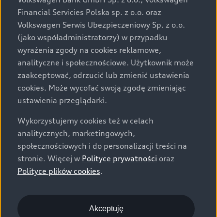
za dopłatą. Wiążące ustalenie ceny, wyposażenia i
Financial Servicies Polska sp. z o.o. oraz
specyfikacji pojazdu następują w umowie sprzedaży, a
Volkswagen Serwis Ubezpieczeniowy Sp. z o.o.
określenie parametrów technicznych zawiera
(jako współadministratorzy) w przypadku
świadectwo homologacji typu pojazdu. Zastrzegamy
wyrażenia zgody na cookies reklamowe,
sobie prawo do zmian i pomyłek. Wszelkie informacje
analityczne i społecznościowe. Użytkownik może
prezentowane na stronie są aktualne na dzień ich
zaakceptować, odrzucić lub zmienić ustawienia
zamieszczania. W celu uzyskania najnowszych
cookies. Może wycofać swoją zgodę zmieniając
informacji prosimy kontaktować się z Partnerem Marki
ustawienia przeglądarki.
Audi.
Wykorzystujemy cookies też w celach
Wszystkie produkowane obecnie samochody marki Audi
analitycznych, marketingowych,
są wykonywane z materiałów spełniających pod
społecznościowych i do personalizacji treści na
względem możliwości odzysku i recyklingu wymagania
stronie. Więcej w
Polityce prywatności
oraz
określone w normie ISO 22628 i są zgodne z
Polityce plików cookies
.
europejskimi świadectwami homologacji wydanymi wg
dyrektywy 2005/64/WE. Volkswagen Group Polska sp. z
o.o. podlega obowiązkowi zapewnienia wszystkim
użytkownikom samochodów marki Volkswagen sieci
Akceptuję