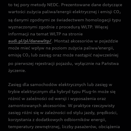
to tej pory metody NEDC. Prezentowane dane dotyczące
wartości zużycia paliwa/energii elektrycznej i emisji CO
2
są danymi zgodnymi ze świadectwem homologacji typu
wyznaczonymi zgodnie z procedurą WLTP. Więcej
informacji na temat WLTP na stronie
audi.pl/pl/danewltp/
. Montaż akcesoriów w pojeździe
może mieć wpływ na poziom zużycia paliwa/energii,
emisję CO
lub zasięg oraz może nastąpić najwcześniej
2
po pierwszej rejestracji pojazdu, wyłącznie na Państwa
życzenie.
Zasięg dla samochodów elektrycznych lub zasięg w
trybie elektrycznym dla hybryd typu Plug-In może się
różnić w zależności od wersji i wyposażenia oraz
zamontowanych akcesoriów. W praktyce rzeczywisty
zasięg różni się w zależności od stylu jazdy, prędkości,
korzystania z dodatkowych odbiorników energii,
temperatury zewnętrznej, liczby pasażerów, obciążenia