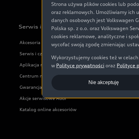
Strona używa plików cookies lub podo
oraz reklamowych. Umożliwiamy ich 
danych osobowych jest Volkswagen Gro
Serwis i akcesoria
Polska sp. z o.o. oraz Volkswagen Se
cookies reklamowe, analityczne i spo
Akcesoria
wycofać swoją zgodę zmieniając ustaw
Serwis i części
Wykorzystujemy cookies też w celach 
Aplikacja myAudi i usługi cyfrowe
w
Polityce prywatności
oraz
Polityce 
Centrum napraw powypadkowych
Nie akceptuję
Gwarancja
Akcje serwisowe Audi
Katalog online akcesoriów