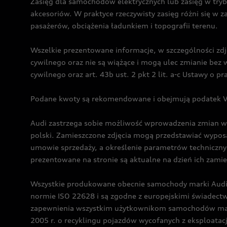
Zasięg dla samochodów elektrycznych lub zasięg w tryb
akcesoriów. W praktyce rzeczywisty zasięg różni się w z
pasażerów, obciążenia ładunkiem i topografii terenu.
Wszelkie prezentowane informacje, w szczególności zdję
cywilnego oraz nie są wiążące i mogą ulec zmianie be
cywilnego oraz art. 43b ust. 2 pkt 2 lit. a-c Ustawy o 
Podane kwoty są rekomendowane i obejmują podatek VA
Audi zastrzega sobie możliwość wprowadzenia zmian w 
polski. Zamieszczone zdjęcia mogą przedstawiać wyposa
umowie sprzedaży, a określenie parametrów techniczny
prezentowane na stronie są aktualne na dzień ich zami
Wszystkie produkowane obecnie samochody marki Audi 
normie ISO 22628 i są zgodne z europejskimi świadec
zapewnienia wszystkim użytkownikom samochodów marki 
2005 r. o recyklingu pojazdów wycofanych z eksploatacj