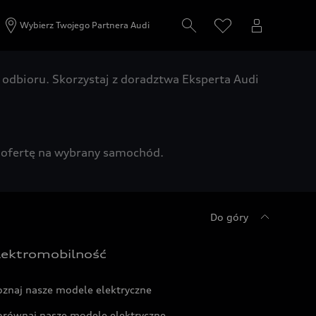
Wybierz Twojego Partnera Audi
odbioru. Skorzystaj z doradztwa Eksperta Audi
zą ofertę na wybrany samochód.
Do góry
lektromobilność
oznaj nasze modele elektryczne
orównaj nasze modele elektryczne