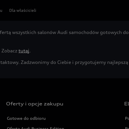
pu
Dla właścicieli
fertą wszystkich salonów Audi samochodów gotowych do 
. Zobacz
tutaj
.
kontaktowy. Zadzwonimy do Ciebie i przygotujemy najleps
Oferty i opcje zakupu
E
Gotowe do odbioru
P
Oferta Audi Business Edition
P