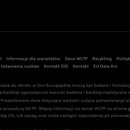
i
Informacje dla warsztatów
Dane WLTP
Recykling
Polity
Ustawienia cookies
Kontakt IOD
Kontakt
EU Data Act
dzane do obrotu w Unii Europejskiej muszą być badane i homol
rdziej rygorystyczne warunki badania i bardziej realistyczne wa
rezentowane dane dotyczące wartości zużycia paliwa/energii ele
 procedurą WLTP. Więcej informacji na temat WLTP na stronie
isję CO
lub zasięg oraz może nastąpić najwcześniej po pierwszej 
2