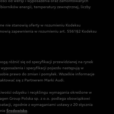
żności od wersji i wyposażenia oraz zamontowanych
dbiorników energii, temperatury zewnętrznej, liczby
czne nie stanowią oferty w rozumieniu Kodeksu
tanowią zapewnienia w rozumieniu art. 5561§2 Kodeksu
 różnić się od specyfikacji przewidzianej na rynek
wyposażenia i specyfikacji pojazdu następują w
sobie prawo do zmian i pomyłek. Wszelkie informacje
taktować się z Partnerem Marki Audi.
wości odzysku i recyklingu wymagania określone w
gen Group Polska sp. z o.o. podlega obowiązkowi
tacji, zgodnie z wymaganiami ustawy z 20 stycznia
onie
Środowisko
.