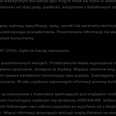
ie elektrycznym dla hybryd typu Plug-In może się różnić w zale
ależności od stylu jazdy, prędkości, korzystania z dodatkowych o
cia, wykresy, specyfikacje, opisy, rysunki lub parametry techni
z wcześniejszego powiadomienia. Prezentowane informacje nie s
prawach konsumenta.
T (23%), chyba że inaczej zaznaczono.
prezentowanych wersjach. Przedstawione detale wyposażenia mogą
żenie opcjonalne, dostępne za dopłatą. Wiążące ustalenie ceny, 
ch zawiera świadectwo homologacji typu pojazdu. Zastrzegamy 
eszczania. W celu uzyskania najnowszych informacji prosimy kon
są wykonywane z materiałów spełniających pod względem możli
twami homologacji wydanymi wg dyrektywy 2005/64/WE. Volkswa
Volkswagen sieci odbioru pojazdów po wycofaniu ich z eksploa
i. Więcej informacji dotyczących ekologii znajdą Państwo na str