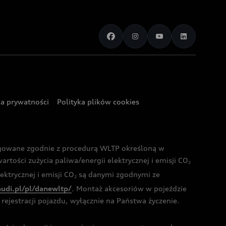
ka prywatności
Polityka plików cookies
ogowane zgodnie z procedurą WLTP określoną w
rtości zużycia paliwa/energii elektrycznej i emisji CO
2
ktrycznej i emisji CO
są danymi zgodnymi ze
2
audi.pl/pl/danewltp/
. Montaż akcesoriów w pojeździe
rejestracji pojazdu, wyłącznie na Państwa życzenie.