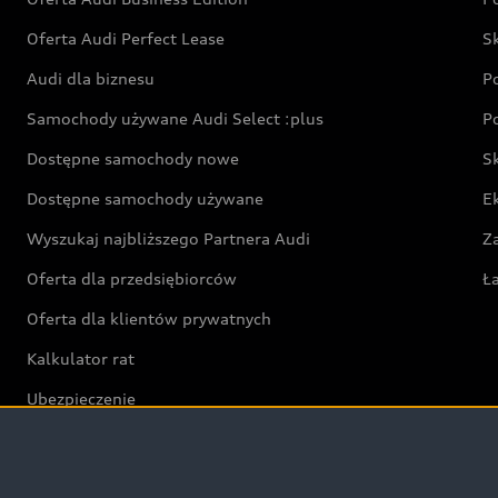
Oferta Audi Perfect Lease
S
Audi dla biznesu
P
Samochody używane Audi Select :plus
P
Dostępne samochody nowe
S
Dostępne samochody używane
E
Wyszukaj najbliższego Partnera Audi
Z
Oferta dla przedsiębiorców
Ł
Oferta dla klientów prywatnych
Kalkulator rat
Ubezpieczenie
Świat Audi RS
Audi driving experience