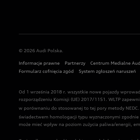
© 2026 Audi Polska.
Informacje prawne
Partnerzy
Centrum Medialne Aud
Formularz cofnięcia zgód
System zgłoszeń naruszeń
Od 1 września 2018 r. wszystkie nowe pojazdy wprowa
rozporządzeniu Komisji (UE) 2017/1151. WLTP zapewnia ba
w porównaniu do stosowanej to tej pory metody NEDC. P
świadectwem homologacji typu wyznaczonymi zgodnie z
może mieć wpływ na poziom zużycia paliwa/energii, em