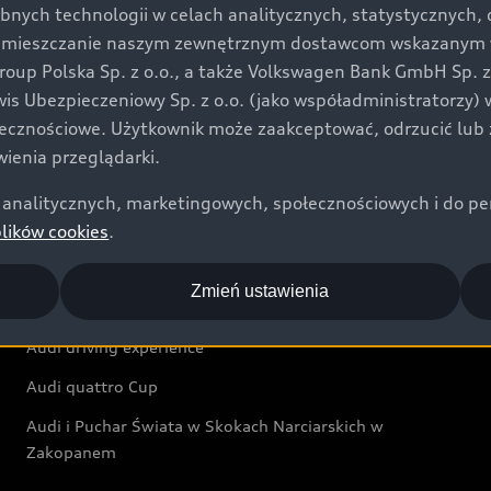
bnych technologii w celach analitycznych, statystycznych,
Audi exclusive
umieszczanie naszym zewnętrznym dostawcom wskazanym w 
up Polska Sp. z o.o., a także Volkswagen Bank GmbH Sp. z o
Świat Audi
rwis Ubezpieczeniowy Sp. z o.o. (jako współadministratorzy
łecznościowe. Użytkownik może zaakceptować, odrzucić lub 
Aktualności i historie postępu
ienia przeglądarki.
Audi Revolut F1® Team
analitycznych, marketingowych, społecznościowych i do perso
Audi Nuvolari
plików cookies
.
Audi Sport Festiwal
Zmień ustawienia
Audi i Muzeum Sztuki Nowoczesnej w Warszawie
Audi driving experience
Audi quattro Cup
Audi i Puchar Świata w Skokach Narciarskich w
Zakopanem