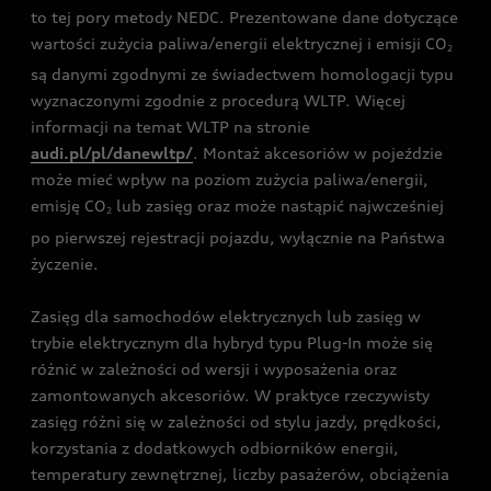
to tej pory metody NEDC. Prezentowane dane dotyczące
wartości zużycia paliwa/energii elektrycznej i emisji CO
2
są danymi zgodnymi ze świadectwem homologacji typu
wyznaczonymi zgodnie z procedurą WLTP. Więcej
informacji na temat WLTP na stronie
audi.pl/pl/danewltp/
. Montaż akcesoriów w pojeździe
może mieć wpływ na poziom zużycia paliwa/energii,
emisję CO
lub zasięg oraz może nastąpić najwcześniej
2
po pierwszej rejestracji pojazdu, wyłącznie na Państwa
życzenie.
Zasięg dla samochodów elektrycznych lub zasięg w
trybie elektrycznym dla hybryd typu Plug-In może się
różnić w zależności od wersji i wyposażenia oraz
zamontowanych akcesoriów. W praktyce rzeczywisty
zasięg różni się w zależności od stylu jazdy, prędkości,
korzystania z dodatkowych odbiorników energii,
temperatury zewnętrznej, liczby pasażerów, obciążenia