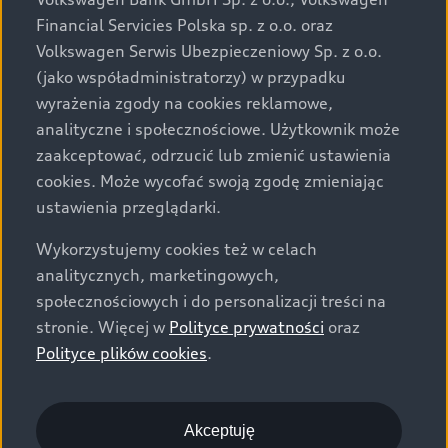
za dopłatą. Wiążące ustalenie ceny, wyposażenia i
Financial Servicies Polska sp. z o.o. oraz
specyfikacji pojazdu następują w umowie sprzedaży, a
Volkswagen Serwis Ubezpieczeniowy Sp. z o.o.
określenie parametrów technicznych zawiera
(jako współadministratorzy) w przypadku
świadectwo homologacji typu pojazdu. Zastrzegamy
wyrażenia zgody na cookies reklamowe,
sobie prawo do zmian i pomyłek. Wszelkie informacje
analityczne i społecznościowe. Użytkownik może
prezentowane na stronie są aktualne na dzień ich
zaakceptować, odrzucić lub zmienić ustawienia
zamieszczania. W celu uzyskania najnowszych
cookies. Może wycofać swoją zgodę zmieniając
informacji prosimy kontaktować się z Partnerem Marki
ustawienia przeglądarki.
Audi.
Wykorzystujemy cookies też w celach
Wszystkie produkowane obecnie samochody marki Audi
analitycznych, marketingowych,
są wykonywane z materiałów spełniających pod
społecznościowych i do personalizacji treści na
względem możliwości odzysku i recyklingu wymagania
stronie. Więcej w
Polityce prywatności
oraz
określone w normie ISO 22628 i są zgodne z
Polityce plików cookies
.
europejskimi świadectwami homologacji wydanymi wg
dyrektywy 2005/64/WE. Volkswagen Group Polska sp. z
o.o. podlega obowiązkowi zapewnienia wszystkim
użytkownikom samochodów marki Volkswagen sieci
Akceptuję