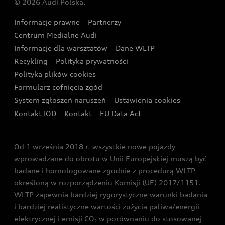
© 2026 Audi Polska.
Gwarancja
Wyszukaj najbliższego Partnera Audi
Audi Sport Festiwal
Eksperci elektromobilności Audi
Informacje prawne
Partnerzy
Akcje serwisowe Audi
Oferta dla przedsiębiorców
Audi i Muzeum Sztuki Nowoczesnej w Warszawie
Centrum Medialne Audi
Zasięg
Katalog online akcesoriów
Oferta dla klientów prywatnych
Informacje dla warsztatów
Dane WLTP
Audi driving experience
Ładowanie
Recykling
Polityka prywatności
Kalkulator rat
Audi quattro Cup
Polityka plików cookies
Formularz cofnięcia zgód
Ubezpieczenie
Audi i Puchar Świata w Skokach Narciarskich w
System zgłoszeń naruszeń
Ustawienia cookies
Zakopanem
Świat Audi RS
Kontakt IOD
Kontakt
EU Data Act
Audi driving experience
Od 1 września 2018 r. wszystkie nowe pojazdy
Audi exclusive
wprowadzane do obrotu w Unii Europejskiej muszą być
badane i homologowane zgodnie z procedurą WLTP
określoną w rozporządzeniu Komisji (UE) 2017/1151.
WLTP zapewnia bardziej rygorystyczne warunki badania
i bardziej realistyczne wartości zużycia paliwa/energii
elektrycznej i emisji CO
w porównaniu do stosowanej
2