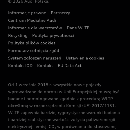
© 2026 Audi Polska.
Gwarancja
Wyszukaj najbliższego Partnera Audi
Audi Sport Festiwal
Eksperci elektromobilności Audi
Informacje prawne
Partnerzy
Akcje serwisowe Audi
Oferta dla przedsiębiorców
Audi i Muzeum Sztuki Nowoczesnej w Warszawie
Centrum Medialne Audi
Zasięg
Katalog online akcesoriów
Oferta dla klientów prywatnych
Informacje dla warsztatów
Dane WLTP
Audi driving experience
Ładowanie
Recykling
Polityka prywatności
Kalkulator rat
Audi quattro Cup
Polityka plików cookies
Formularz cofnięcia zgód
Ubezpieczenie
Audi i Puchar Świata w Skokach Narciarskich w
System zgłoszeń naruszeń
Ustawienia cookies
Zakopanem
Świat Audi RS
Kontakt IOD
Kontakt
EU Data Act
Audi driving experience
Od 1 września 2018 r. wszystkie nowe pojazdy
Audi exclusive
wprowadzane do obrotu w Unii Europejskiej muszą być
badane i homologowane zgodnie z procedurą WLTP
określoną w rozporządzeniu Komisji (UE) 2017/1151.
WLTP zapewnia bardziej rygorystyczne warunki badania
i bardziej realistyczne wartości zużycia paliwa/energii
elektrycznej i emisji CO
w porównaniu do stosowanej
2