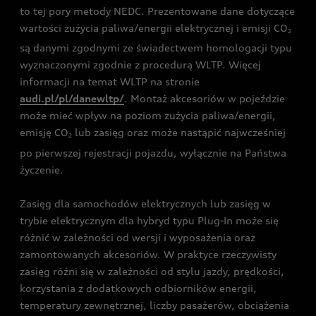
to tej pory metody NEDC. Prezentowane dane dotyczące
wartości zużycia paliwa/energii elektrycznej i emisji CO
2
są danymi zgodnymi ze świadectwem homologacji typu
wyznaczonymi zgodnie z procedurą WLTP. Więcej
informacji na temat WLTP na stronie
audi.pl/pl/danewltp/
. Montaż akcesoriów w pojeździe
może mieć wpływ na poziom zużycia paliwa/energii,
emisję CO
lub zasięg oraz może nastąpić najwcześniej
2
po pierwszej rejestracji pojazdu, wyłącznie na Państwa
życzenie.
Zasięg dla samochodów elektrycznych lub zasięg w
trybie elektrycznym dla hybryd typu Plug-In może się
różnić w zależności od wersji i wyposażenia oraz
zamontowanych akcesoriów. W praktyce rzeczywisty
zasięg różni się w zależności od stylu jazdy, prędkości,
korzystania z dodatkowych odbiorników energii,
temperatury zewnętrznej, liczby pasażerów, obciążenia