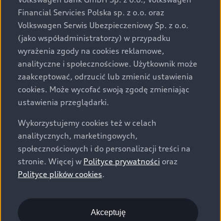
za dopłatą. Wiążące ustalenie ceny, wyposażenia i
Financial Servicies Polska sp. z o.o. oraz
specyfikacji pojazdu następują w umowie sprzedaży, a
Volkswagen Serwis Ubezpieczeniowy Sp. z o.o.
określenie parametrów technicznych zawiera
(jako współadministratorzy) w przypadku
świadectwo homologacji typu pojazdu. Zastrzegamy
wyrażenia zgody na cookies reklamowe,
sobie prawo do zmian i pomyłek. Wszelkie informacje
analityczne i społecznościowe. Użytkownik może
prezentowane na stronie są aktualne na dzień ich
zaakceptować, odrzucić lub zmienić ustawienia
zamieszczania. W celu uzyskania najnowszych
cookies. Może wycofać swoją zgodę zmieniając
informacji prosimy kontaktować się z Partnerem Marki
ustawienia przeglądarki.
Audi.
Wykorzystujemy cookies też w celach
Wszystkie produkowane obecnie samochody marki Audi
analitycznych, marketingowych,
są wykonywane z materiałów spełniających pod
społecznościowych i do personalizacji treści na
względem możliwości odzysku i recyklingu wymagania
stronie. Więcej w
Polityce prywatności
oraz
określone w normie ISO 22628 i są zgodne z
Polityce plików cookies
.
europejskimi świadectwami homologacji wydanymi wg
dyrektywy 2005/64/WE. Volkswagen Group Polska sp. z
o.o. podlega obowiązkowi zapewnienia wszystkim
użytkownikom samochodów marki Volkswagen sieci
Akceptuję