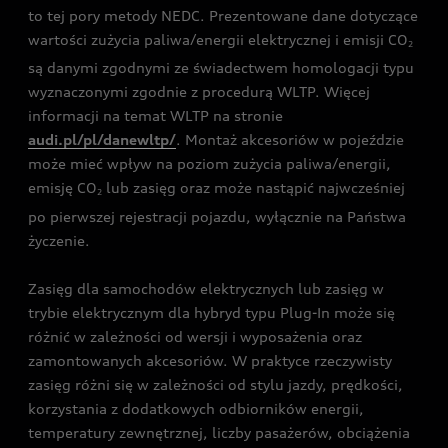
to tej pory metody NEDC. Prezentowane dane dotyczące
wartości zużycia paliwa/energii elektrycznej i emisji CO
2
są danymi zgodnymi ze świadectwem homologacji typu
wyznaczonymi zgodnie z procedurą WLTP. Więcej
informacji na temat WLTP na stronie
audi.pl/pl/danewltp/
. Montaż akcesoriów w pojeździe
może mieć wpływ na poziom zużycia paliwa/energii,
emisję CO
lub zasięg oraz może nastąpić najwcześniej
2
po pierwszej rejestracji pojazdu, wyłącznie na Państwa
życzenie.
Zasięg dla samochodów elektrycznych lub zasięg w
trybie elektrycznym dla hybryd typu Plug-In może się
różnić w zależności od wersji i wyposażenia oraz
zamontowanych akcesoriów. W praktyce rzeczywisty
zasięg różni się w zależności od stylu jazdy, prędkości,
korzystania z dodatkowych odbiorników energii,
temperatury zewnętrznej, liczby pasażerów, obciążenia