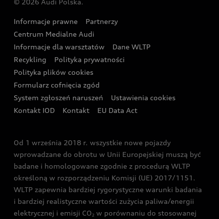
© 2026 Audi Polska.
Gwarancja
Wyszukaj najbliższego Partnera Audi
Audi Sport Festiwal
Eksperci elektromobilności Audi
Informacje prawne
Partnerzy
Akcje serwisowe Audi
Oferta dla przedsiębiorców
Audi i Muzeum Sztuki Nowoczesnej w Warszawie
Centrum Medialne Audi
Zasięg
Katalog online akcesoriów
Oferta dla klientów prywatnych
Informacje dla warsztatów
Dane WLTP
Audi driving experience
Ładowanie
Recykling
Polityka prywatności
Kalkulator rat
Audi quattro Cup
Polityka plików cookies
Formularz cofnięcia zgód
Ubezpieczenie
Audi i Puchar Świata w Skokach Narciarskich w
System zgłoszeń naruszeń
Ustawienia cookies
Zakopanem
Świat Audi RS
Kontakt IOD
Kontakt
EU Data Act
Audi driving experience
Od 1 września 2018 r. wszystkie nowe pojazdy
Audi exclusive
wprowadzane do obrotu w Unii Europejskiej muszą być
badane i homologowane zgodnie z procedurą WLTP
określoną w rozporządzeniu Komisji (UE) 2017/1151.
WLTP zapewnia bardziej rygorystyczne warunki badania
i bardziej realistyczne wartości zużycia paliwa/energii
elektrycznej i emisji CO
w porównaniu do stosowanej
2