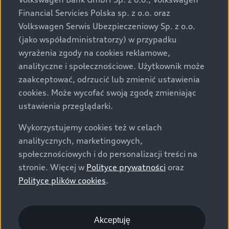
za dopłatą. Wiążące ustalenie ceny, wyposażenia i
Financial Servicies Polska sp. z o.o. oraz
specyfikacji pojazdu następują w umowie sprzedaży, a
Volkswagen Serwis Ubezpieczeniowy Sp. z o.o.
określenie parametrów technicznych zawiera
(jako współadministratorzy) w przypadku
świadectwo homologacji typu pojazdu. Zastrzegamy
wyrażenia zgody na cookies reklamowe,
sobie prawo do zmian i pomyłek. Wszelkie informacje
analityczne i społecznościowe. Użytkownik może
prezentowane na stronie są aktualne na dzień ich
zaakceptować, odrzucić lub zmienić ustawienia
zamieszczania. W celu uzyskania najnowszych
cookies. Może wycofać swoją zgodę zmieniając
informacji prosimy kontaktować się z Partnerem Marki
ustawienia przeglądarki.
Audi.
Wykorzystujemy cookies też w celach
Wszystkie produkowane obecnie samochody marki Audi
analitycznych, marketingowych,
są wykonywane z materiałów spełniających pod
społecznościowych i do personalizacji treści na
względem możliwości odzysku i recyklingu wymagania
stronie. Więcej w
Polityce prywatności
oraz
określone w normie ISO 22628 i są zgodne z
Polityce plików cookies
.
europejskimi świadectwami homologacji wydanymi wg
dyrektywy 2005/64/WE. Volkswagen Group Polska sp. z
o.o. podlega obowiązkowi zapewnienia wszystkim
użytkownikom samochodów marki Volkswagen sieci
Akceptuję