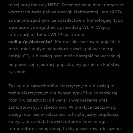
to tej pory metody NEDC. Prezentowane dane dotyczące
wartości zużycia paliwa/energii elektrycznej i emisji CO
2
są danymi zgodnymi ze świadectwem homologacji typu
wyznaczonymi zgodnie z procedurą WLTP. Więcej
informacji na temat WLTP na stronie
audi.pl/pl/danewltp/
. Montaż akcesoriów w pojeździe
może mieć wpływ na poziom zużycia paliwa/energii,
emisję CO
lub zasięg oraz może nastąpić najwcześniej
2
po pierwszej rejestracji pojazdu, wyłącznie na Państwa
życzenie.
Zasięg dla samochodów elektrycznych lub zasięg w
trybie elektrycznym dla hybryd typu Plug-In może się
różnić w zależności od wersji i wyposażenia oraz
zamontowanych akcesoriów. W praktyce rzeczywisty
zasięg różni się w zależności od stylu jazdy, prędkości,
korzystania z dodatkowych odbiorników energii,
temperatury zewnętrznej, liczby pasażerów, obciążenia