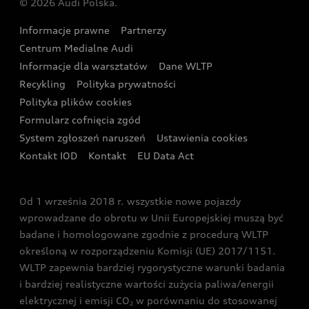
© 2026 Audi Polska.
Gwarancja
Wyszukaj najbliższego Partnera Audi
Audi Sport Festiwal
Eksperci elektromobilności Audi
Informacje prawne
Partnerzy
Akcje serwisowe Audi
Oferta dla przedsiębiorców
Audi i Muzeum Sztuki Nowoczesnej w Warszawie
Centrum Medialne Audi
Zasięg
Katalog online akcesoriów
Oferta dla klientów prywatnych
Informacje dla warsztatów
Dane WLTP
Audi driving experience
Ładowanie
Recykling
Polityka prywatności
Kalkulator rat
Audi quattro Cup
Polityka plików cookies
Formularz cofnięcia zgód
Ubezpieczenie
Audi i Puchar Świata w Skokach Narciarskich w
System zgłoszeń naruszeń
Ustawienia cookies
Zakopanem
Świat Audi RS
Kontakt IOD
Kontakt
EU Data Act
Audi driving experience
Od 1 września 2018 r. wszystkie nowe pojazdy
Audi exclusive
wprowadzane do obrotu w Unii Europejskiej muszą być
badane i homologowane zgodnie z procedurą WLTP
określoną w rozporządzeniu Komisji (UE) 2017/1151.
WLTP zapewnia bardziej rygorystyczne warunki badania
i bardziej realistyczne wartości zużycia paliwa/energii
elektrycznej i emisji CO
w porównaniu do stosowanej
2