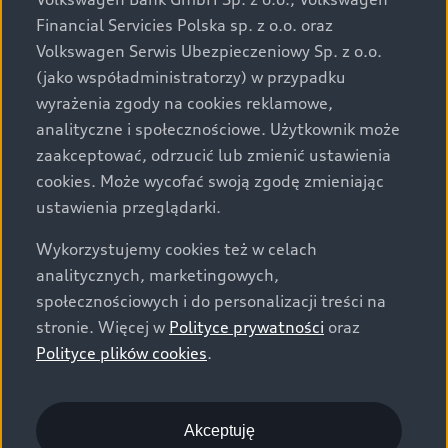
za dopłatą. Wiążące ustalenie ceny, wyposażenia i
Financial Servicies Polska sp. z o.o. oraz
specyfikacji pojazdu następują w umowie sprzedaży, a
Volkswagen Serwis Ubezpieczeniowy Sp. z o.o.
określenie parametrów technicznych zawiera
(jako współadministratorzy) w przypadku
świadectwo homologacji typu pojazdu. Zastrzegamy
wyrażenia zgody na cookies reklamowe,
sobie prawo do zmian i pomyłek. Wszelkie informacje
analityczne i społecznościowe. Użytkownik może
prezentowane na stronie są aktualne na dzień ich
zaakceptować, odrzucić lub zmienić ustawienia
zamieszczania. W celu uzyskania najnowszych
cookies. Może wycofać swoją zgodę zmieniając
informacji prosimy kontaktować się z Partnerem Marki
ustawienia przeglądarki.
Audi.
Wykorzystujemy cookies też w celach
Wszystkie produkowane obecnie samochody marki Audi
analitycznych, marketingowych,
są wykonywane z materiałów spełniających pod
społecznościowych i do personalizacji treści na
względem możliwości odzysku i recyklingu wymagania
stronie. Więcej w
Polityce prywatności
oraz
określone w normie ISO 22628 i są zgodne z
Polityce plików cookies
.
europejskimi świadectwami homologacji wydanymi wg
dyrektywy 2005/64/WE. Volkswagen Group Polska sp. z
o.o. podlega obowiązkowi zapewnienia wszystkim
użytkownikom samochodów marki Volkswagen sieci
Akceptuję