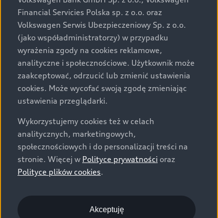
za dopłatą. Wiążące ustalenie ceny, wyposażenia i
Financial Servicies Polska sp. z o.o. oraz
specyfikacji pojazdu następują w umowie sprzedaży, a
Volkswagen Serwis Ubezpieczeniowy Sp. z o.o.
określenie parametrów technicznych zawiera
(jako współadministratorzy) w przypadku
świadectwo homologacji typu pojazdu. Zastrzegamy
wyrażenia zgody na cookies reklamowe,
sobie prawo do zmian i pomyłek. Wszelkie informacje
analityczne i społecznościowe. Użytkownik może
prezentowane na stronie są aktualne na dzień ich
zaakceptować, odrzucić lub zmienić ustawienia
zamieszczania. W celu uzyskania najnowszych
cookies. Może wycofać swoją zgodę zmieniając
informacji prosimy kontaktować się z Partnerem Marki
ustawienia przeglądarki.
Audi.
Wykorzystujemy cookies też w celach
Wszystkie produkowane obecnie samochody marki Audi
analitycznych, marketingowych,
są wykonywane z materiałów spełniających pod
społecznościowych i do personalizacji treści na
względem możliwości odzysku i recyklingu wymagania
stronie. Więcej w
Polityce prywatności
oraz
określone w normie ISO 22628 i są zgodne z
Polityce plików cookies
.
europejskimi świadectwami homologacji wydanymi wg
dyrektywy 2005/64/WE. Volkswagen Group Polska sp. z
o.o. podlega obowiązkowi zapewnienia wszystkim
użytkownikom samochodów marki Volkswagen sieci
Akceptuję