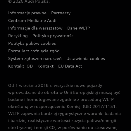
© 2026 Audi Polska.
Gwarancja
Wyszukaj najbliższego Partnera Audi
Audi Sport Festiwal
Eksperci elektromobilności Audi
Informacje prawne
Partnerzy
Akcje serwisowe Audi
Oferta dla przedsiębiorców
Audi i Muzeum Sztuki Nowoczesnej w Warszawie
Centrum Medialne Audi
Zasięg
Katalog online akcesoriów
Oferta dla klientów prywatnych
Informacje dla warsztatów
Dane WLTP
Audi driving experience
Ładowanie
Recykling
Polityka prywatności
Kalkulator rat
Audi quattro Cup
Polityka plików cookies
Formularz cofnięcia zgód
Ubezpieczenie
Audi i Puchar Świata w Skokach Narciarskich w
System zgłoszeń naruszeń
Ustawienia cookies
Zakopanem
Świat Audi RS
Kontakt IOD
Kontakt
EU Data Act
Audi driving experience
Od 1 września 2018 r. wszystkie nowe pojazdy
Audi exclusive
wprowadzane do obrotu w Unii Europejskiej muszą być
badane i homologowane zgodnie z procedurą WLTP
określoną w rozporządzeniu Komisji (UE) 2017/1151.
WLTP zapewnia bardziej rygorystyczne warunki badania
i bardziej realistyczne wartości zużycia paliwa/energii
elektrycznej i emisji CO
w porównaniu do stosowanej
2