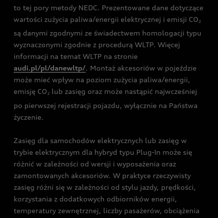
to tej pory metody NEDC. Prezentowane dane dotyczące
wartości zużycia paliwa/energii elektrycznej i emisji CO
2
są danymi zgodnymi ze świadectwem homologacji typu
wyznaczonymi zgodnie z procedurą WLTP. Więcej
informacji na temat WLTP na stronie
audi.pl/pl/danewltp/
. Montaż akcesoriów w pojeździe
może mieć wpływ na poziom zużycia paliwa/energii,
emisję CO
lub zasięg oraz może nastąpić najwcześniej
2
po pierwszej rejestracji pojazdu, wyłącznie na Państwa
życzenie.
Zasięg dla samochodów elektrycznych lub zasięg w
trybie elektrycznym dla hybryd typu Plug-In może się
różnić w zależności od wersji i wyposażenia oraz
zamontowanych akcesoriów. W praktyce rzeczywisty
zasięg różni się w zależności od stylu jazdy, prędkości,
korzystania z dodatkowych odbiorników energii,
temperatury zewnętrznej, liczby pasażerów, obciążenia