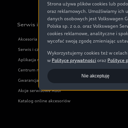
Strona używa plików cookies lub podo
oraz reklamowych. Umożliwiamy ich 
danych osobowych jest Volkswagen Gro
Serwis i akcesoria
Polska sp. z o.o. oraz Volkswagen Se
cookies reklamowe, analityczne i spo
Akcesoria
wycofać swoją zgodę zmieniając ustaw
Serwis i części
Wykorzystujemy cookies też w celach 
Aplikacja myAudi i usługi cyfrowe
w
Polityce prywatności
oraz
Polityce 
Centrum napraw powypadkowych
Nie akceptuję
Gwarancja
Akcje serwisowe Audi
Katalog online akcesoriów