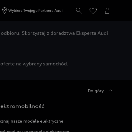
Wybierz Twojego Partnera Audi
odbioru. Skorzystaj z doradztwa Eksperta Audi
zą ofertę na wybrany samochód.
Do góry
lektromobilność
oznaj nasze modele elektryczne
orównaj nasze modele elektryczne