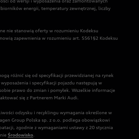
żności od wersji i wyposażenia oraz zamontowanych
dbiorników energii, temperatury zewnętrznej, liczby
czne nie stanowią oferty w rozumieniu Kodeksu
tanowią zapewnienia w rozumieniu art. 5561§2 Kodeksu
 różnić się od specyfikacji przewidzianej na rynek
wyposażenia i specyfikacji pojazdu następują w
sobie prawo do zmian i pomyłek. Wszelkie informacje
taktować się z Partnerem Marki Audi.
wości odzysku i recyklingu wymagania określone w
gen Group Polska sp. z o.o. podlega obowiązkowi
tacji, zgodnie z wymaganiami ustawy z 20 stycznia
onie
Środowisko
.