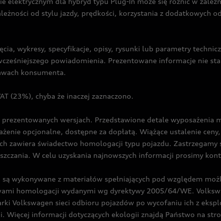
ie elektrycznym dla hybryd typu Plug-In może się różnić w zale
ależności od stylu jazdy, prędkości, korzystania z dodatkowych o
cia, wykresy, specyfikacje, opisy, rysunki lub parametry techni
z wcześniejszego powiadomienia. Prezentowane informacje nie s
prawach konsumenta.
T (23%), chyba że inaczej zaznaczono.
prezentowanych wersjach. Przedstawione detale wyposażenia mogą
żenie opcjonalne, dostępne za dopłatą. Wiążące ustalenie ceny, 
ch zawiera świadectwo homologacji typu pojazdu. Zastrzegamy 
eszczania. W celu uzyskania najnowszych informacji prosimy kon
są wykonywane z materiałów spełniających pod względem możli
twami homologacji wydanymi wg dyrektywy 2005/64/WE. Volkswa
Volkswagen sieci odbioru pojazdów po wycofaniu ich z eksploa
i. Więcej informacji dotyczących ekologii znajdą Państwo na str