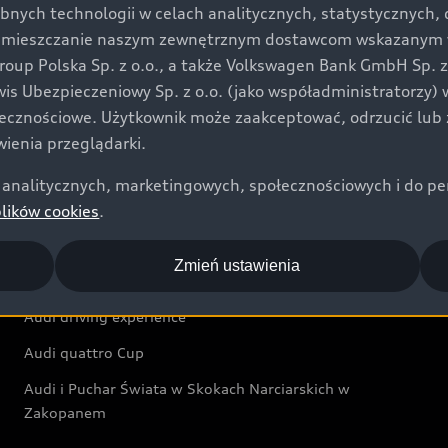
bnych technologii w celach analitycznych, statystycznych,
Audi exclusive
umieszczanie naszym zewnętrznym dostawcom wskazanym w 
up Polska Sp. z o.o., a także Volkswagen Bank GmbH Sp. z o
Świat Audi
rwis Ubezpieczeniowy Sp. z o.o. (jako współadministratorzy
łecznościowe. Użytkownik może zaakceptować, odrzucić lub 
Aktualności i historie postępu
ienia przeglądarki.
Audi Revolut F1® Team
analitycznych, marketingowych, społecznościowych i do perso
Audi Nuvolari
plików cookies
.
Audi Sport Festiwal
Zmień ustawienia
Audi i Muzeum Sztuki Nowoczesnej w Warszawie
Audi driving experience
Audi quattro Cup
Audi i Puchar Świata w Skokach Narciarskich w
Zakopanem