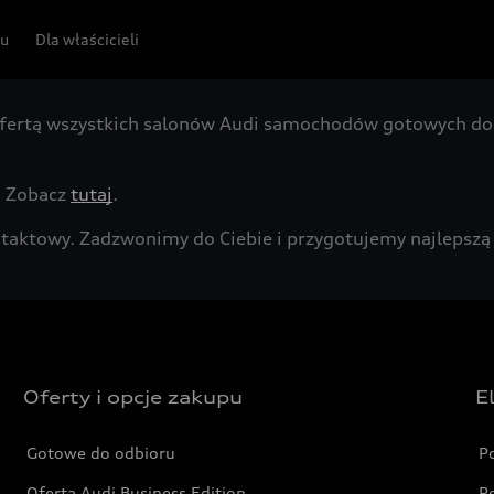
pu
Dla właścicieli
fertą wszystkich salonów Audi samochodów gotowych do 
. Zobacz
tutaj
.
kontaktowy. Zadzwonimy do Ciebie i przygotujemy najleps
Oferty i opcje zakupu
E
Gotowe do odbioru
P
Oferta Audi Business Edition
P