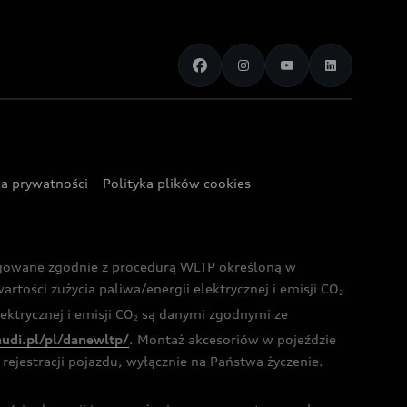
ka prywatności
Polityka plików cookies
ogowane zgodnie z procedurą WLTP określoną w
rtości zużycia paliwa/energii elektrycznej i emisji CO
2
ktrycznej i emisji CO
są danymi zgodnymi ze
2
audi.pl/pl/danewltp/
. Montaż akcesoriów w pojeździe
rejestracji pojazdu, wyłącznie na Państwa życzenie.