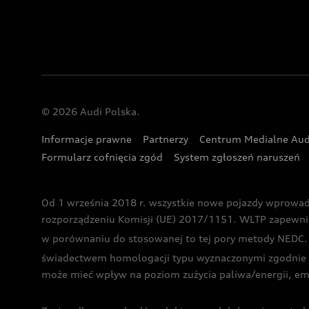
© 2026 Audi Polska.
Informacje prawne
Partnerzy
Centrum Medialne Aud
Formularz cofnięcia zgód
System zgłoszeń naruszeń
Od 1 września 2018 r. wszystkie nowe pojazdy wprowa
rozporządzeniu Komisji (UE) 2017/1151. WLTP zapewnia ba
w porównaniu do stosowanej to tej pory metody NEDC. P
świadectwem homologacji typu wyznaczonymi zgodnie z
może mieć wpływ na poziom zużycia paliwa/energii, em