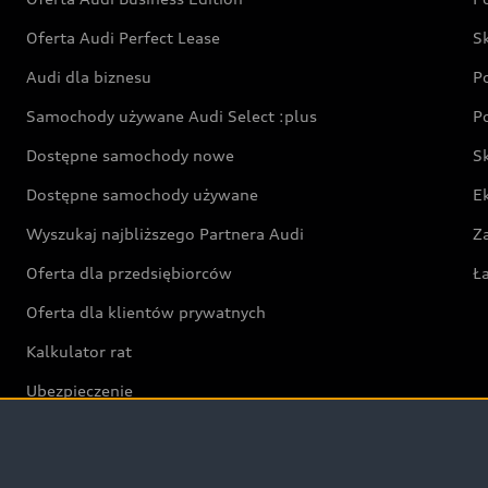
Oferta Audi Perfect Lease
S
Audi dla biznesu
P
Samochody używane Audi Select :plus
P
Dostępne samochody nowe
S
Dostępne samochody używane
E
Wyszukaj najbliższego Partnera Audi
Z
Oferta dla przedsiębiorców
Ł
Oferta dla klientów prywatnych
Kalkulator rat
Ubezpieczenie
Świat Audi RS
Audi driving experience