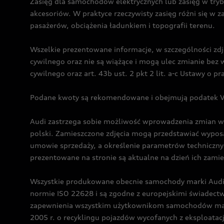
Zasięg dla samochodów elektrycznych lub zasięg w tryb
akcesoriów. W praktyce rzeczywisty zasięg różni się w z
pasażerów, obciążenia ładunkiem i topografii terenu.
Wszelkie prezentowane informacje, w szczególności zdję
cywilnego oraz nie są wiążące i mogą ulec zmianie be
cywilnego oraz art. 43b ust. 2 pkt 2 lit. a-c Ustawy o 
Podane kwoty są rekomendowane i obejmują podatek VA
Audi zastrzega sobie możliwość wprowadzenia zmian w 
polski. Zamieszczone zdjęcia mogą przedstawiać wyposa
umowie sprzedaży, a określenie parametrów techniczny
prezentowane na stronie są aktualne na dzień ich zami
Wszystkie produkowane obecnie samochody marki Audi 
normie ISO 22628 i są zgodne z europejskimi świadec
zapewnienia wszystkim użytkownikom samochodów marki 
2005 r. o recyklingu pojazdów wycofanych z eksploatacj