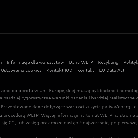
i
Informacje dla warsztatów
Dane WLTP
Recykling
Polity
Ustawienia cookies
Kontakt IOD
Kontakt
EU Data Act
dzane do obrotu w Unii Europejskiej muszą być badane i homol
rdziej rygorystyczne warunki badania i bardziej realistyczne wa
rezentowane dane dotyczące wartości zużycia paliwa/energii ele
 procedurą WLTP. Więcej informacji na temat WLTP na stronie
isję CO
lub zasięg oraz może nastąpić najwcześniej po pierwszej 
2