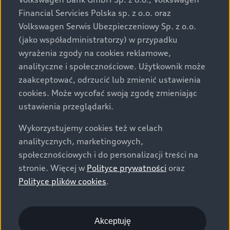
za dopłatą. Wiążące ustalenie ceny, wyposażenia i
Financial Servicies Polska sp. z o.o. oraz
specyfikacji pojazdu następują w umowie sprzedaży, a
Volkswagen Serwis Ubezpieczeniowy Sp. z o.o.
określenie parametrów technicznych zawiera
(jako współadministratorzy) w przypadku
świadectwo homologacji typu pojazdu. Zastrzegamy
wyrażenia zgody na cookies reklamowe,
sobie prawo do zmian i pomyłek. Wszelkie informacje
analityczne i społecznościowe. Użytkownik może
prezentowane na stronie są aktualne na dzień ich
zaakceptować, odrzucić lub zmienić ustawienia
zamieszczania. W celu uzyskania najnowszych
cookies. Może wycofać swoją zgodę zmieniając
informacji prosimy kontaktować się z Partnerem Marki
ustawienia przeglądarki.
Audi.
Wykorzystujemy cookies też w celach
Wszystkie produkowane obecnie samochody marki Audi
analitycznych, marketingowych,
są wykonywane z materiałów spełniających pod
społecznościowych i do personalizacji treści na
względem możliwości odzysku i recyklingu wymagania
stronie. Więcej w
Polityce prywatności
oraz
określone w normie ISO 22628 i są zgodne z
Polityce plików cookies
.
europejskimi świadectwami homologacji wydanymi wg
dyrektywy 2005/64/WE. Volkswagen Group Polska sp. z
o.o. podlega obowiązkowi zapewnienia wszystkim
użytkownikom samochodów marki Volkswagen sieci
Akceptuję