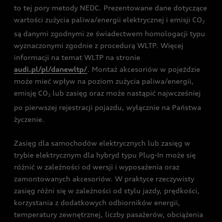
to tej pory metody NEDC. Prezentowane dane dotyczące
wartości zużycia paliwa/energii elektrycznej i emisji CO
2
są danymi zgodnymi ze świadectwem homologacji typu
wyznaczonymi zgodnie z procedurą WLTP. Więcej
informacji na temat WLTP na stronie
audi.pl/pl/danewltp/
. Montaż akcesoriów w pojeździe
może mieć wpływ na poziom zużycia paliwa/energii,
emisję CO
lub zasięg oraz może nastąpić najwcześniej
2
po pierwszej rejestracji pojazdu, wyłącznie na Państwa
życzenie.
Zasięg dla samochodów elektrycznych lub zasięg w
trybie elektrycznym dla hybryd typu Plug-In może się
różnić w zależności od wersji i wyposażenia oraz
zamontowanych akcesoriów. W praktyce rzeczywisty
zasięg różni się w zależności od stylu jazdy, prędkości,
korzystania z dodatkowych odbiorników energii,
temperatury zewnętrznej, liczby pasażerów, obciążenia