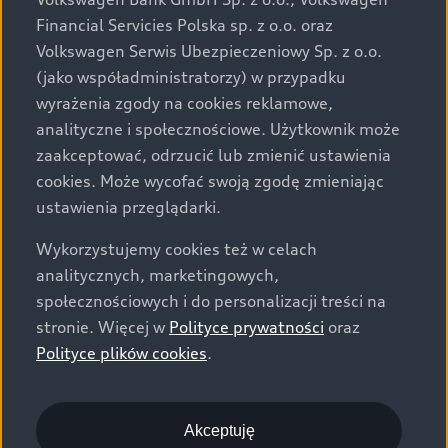
za dopłatą. Wiążące ustalenie ceny, wyposażenia i
Financial Servicies Polska sp. z o.o. oraz
specyfikacji pojazdu następują w umowie sprzedaży, a
Volkswagen Serwis Ubezpieczeniowy Sp. z o.o.
określenie parametrów technicznych zawiera
(jako współadministratorzy) w przypadku
świadectwo homologacji typu pojazdu. Zastrzegamy
wyrażenia zgody na cookies reklamowe,
sobie prawo do zmian i pomyłek. Wszelkie informacje
analityczne i społecznościowe. Użytkownik może
prezentowane na stronie są aktualne na dzień ich
zaakceptować, odrzucić lub zmienić ustawienia
zamieszczania. W celu uzyskania najnowszych
cookies. Może wycofać swoją zgodę zmieniając
informacji prosimy kontaktować się z Partnerem Marki
ustawienia przeglądarki.
Audi.
Wykorzystujemy cookies też w celach
Wszystkie produkowane obecnie samochody marki Audi
analitycznych, marketingowych,
są wykonywane z materiałów spełniających pod
społecznościowych i do personalizacji treści na
względem możliwości odzysku i recyklingu wymagania
stronie. Więcej w
Polityce prywatności
oraz
określone w normie ISO 22628 i są zgodne z
Polityce plików cookies
.
europejskimi świadectwami homologacji wydanymi wg
dyrektywy 2005/64/WE. Volkswagen Group Polska sp. z
o.o. podlega obowiązkowi zapewnienia wszystkim
użytkownikom samochodów marki Volkswagen sieci
Akceptuję