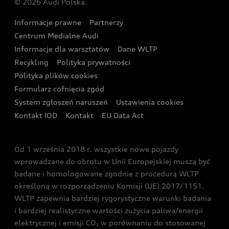
© 2026 Audi Polska.
Gwarancja
Wyszukaj najbliższego Partnera Audi
Audi Sport Festiwal
Eksperci elektromobilności Audi
Informacje prawne
Partnerzy
Akcje serwisowe Audi
Oferta dla przedsiębiorców
Audi i Muzeum Sztuki Nowoczesnej w Warszawie
Centrum Medialne Audi
Zasięg
Katalog online akcesoriów
Oferta dla klientów prywatnych
Informacje dla warsztatów
Dane WLTP
Audi driving experience
Ładowanie
Recykling
Polityka prywatności
Kalkulator rat
Audi quattro Cup
Polityka plików cookies
Formularz cofnięcia zgód
Ubezpieczenie
Audi i Puchar Świata w Skokach Narciarskich w
System zgłoszeń naruszeń
Ustawienia cookies
Zakopanem
Świat Audi RS
Kontakt IOD
Kontakt
EU Data Act
Audi driving experience
Od 1 września 2018 r. wszystkie nowe pojazdy
Audi exclusive
wprowadzane do obrotu w Unii Europejskiej muszą być
badane i homologowane zgodnie z procedurą WLTP
określoną w rozporządzeniu Komisji (UE) 2017/1151.
WLTP zapewnia bardziej rygorystyczne warunki badania
i bardziej realistyczne wartości zużycia paliwa/energii
elektrycznej i emisji CO
w porównaniu do stosowanej
2