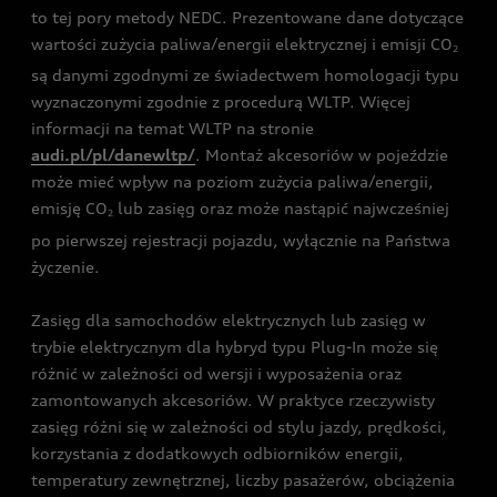
to tej pory metody NEDC. Prezentowane dane dotyczące
wartości zużycia paliwa/energii elektrycznej i emisji CO
2
są danymi zgodnymi ze świadectwem homologacji typu
wyznaczonymi zgodnie z procedurą WLTP. Więcej
informacji na temat WLTP na stronie
audi.pl/pl/danewltp/
. Montaż akcesoriów w pojeździe
może mieć wpływ na poziom zużycia paliwa/energii,
emisję CO
lub zasięg oraz może nastąpić najwcześniej
2
po pierwszej rejestracji pojazdu, wyłącznie na Państwa
życzenie.
Zasięg dla samochodów elektrycznych lub zasięg w
trybie elektrycznym dla hybryd typu Plug-In może się
różnić w zależności od wersji i wyposażenia oraz
zamontowanych akcesoriów. W praktyce rzeczywisty
zasięg różni się w zależności od stylu jazdy, prędkości,
korzystania z dodatkowych odbiorników energii,
temperatury zewnętrznej, liczby pasażerów, obciążenia