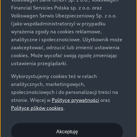
za dopłatą. Wiążące ustalenie ceny, wyposażenia i
Financial Servicies Polska sp. z o.o. oraz
specyfikacji pojazdu następują w umowie sprzedaży, a
Volkswagen Serwis Ubezpieczeniowy Sp. z o.o.
określenie parametrów technicznych zawiera
(jako współadministratorzy) w przypadku
świadectwo homologacji typu pojazdu. Zastrzegamy
wyrażenia zgody na cookies reklamowe,
sobie prawo do zmian i pomyłek. Wszelkie informacje
analityczne i społecznościowe. Użytkownik może
prezentowane na stronie są aktualne na dzień ich
zaakceptować, odrzucić lub zmienić ustawienia
zamieszczania. W celu uzyskania najnowszych
cookies. Może wycofać swoją zgodę zmieniając
informacji prosimy kontaktować się z Partnerem Marki
ustawienia przeglądarki.
Audi.
Wykorzystujemy cookies też w celach
Wszystkie produkowane obecnie samochody marki Audi
analitycznych, marketingowych,
są wykonywane z materiałów spełniających pod
społecznościowych i do personalizacji treści na
względem możliwości odzysku i recyklingu wymagania
stronie. Więcej w
Polityce prywatności
oraz
określone w normie ISO 22628 i są zgodne z
Polityce plików cookies
.
europejskimi świadectwami homologacji wydanymi wg
dyrektywy 2005/64/WE. Volkswagen Group Polska sp. z
o.o. podlega obowiązkowi zapewnienia wszystkim
użytkownikom samochodów marki Volkswagen sieci
Akceptuję