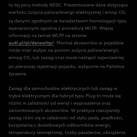
to tej pory metody NEDC. Prezentowane dane dotyczące
wartości zużycia paliwa/energii elektrycznej i emisji CO
2
są danymi zgodnymi ze świadectwem homologacji typu
wyznaczonymi zgodnie z procedurą WLTP. Więcej
informacji na temat WLTP na stronie
audi.pl/pl/danewltp/
. Montaż akcesoriów w pojeździe
może mieć wpływ na poziom zużycia paliwa/energii,
emisję CO
lub zasięg oraz może nastąpić najwcześniej
2
po pierwszej rejestracji pojazdu, wyłącznie na Państwa
życzenie.
Zasięg dla samochodów elektrycznych lub zasięg w
trybie elektrycznym dla hybryd typu Plug-In może się
różnić w zależności od wersji i wyposażenia oraz
zamontowanych akcesoriów. W praktyce rzeczywisty
zasięg różni się w zależności od stylu jazdy, prędkości,
korzystania z dodatkowych odbiorników energii,
temperatury zewnętrznej, liczby pasażerów, obciążenia