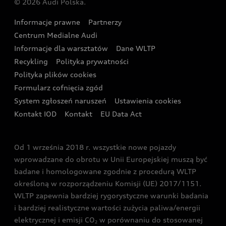
© 2026 Audi Polska.
Gwarancja
Wyszukaj najbliższego Partnera Audi
Audi Sport Festiwal
Eksperci elektromobilności Audi
Informacje prawne
Partnerzy
Akcje serwisowe Audi
Oferta dla przedsiębiorców
Audi i Muzeum Sztuki Nowoczesnej w Warszawie
Centrum Medialne Audi
Zasięg
Katalog online akcesoriów
Oferta dla klientów prywatnych
Informacje dla warsztatów
Dane WLTP
Audi driving experience
Ładowanie
Recykling
Polityka prywatności
Kalkulator rat
Audi quattro Cup
Polityka plików cookies
Formularz cofnięcia zgód
Ubezpieczenie
Audi i Puchar Świata w Skokach Narciarskich w
System zgłoszeń naruszeń
Ustawienia cookies
Zakopanem
Świat Audi RS
Kontakt IOD
Kontakt
EU Data Act
Audi driving experience
Od 1 września 2018 r. wszystkie nowe pojazdy
Audi exclusive
wprowadzane do obrotu w Unii Europejskiej muszą być
badane i homologowane zgodnie z procedurą WLTP
określoną w rozporządzeniu Komisji (UE) 2017/1151.
WLTP zapewnia bardziej rygorystyczne warunki badania
i bardziej realistyczne wartości zużycia paliwa/energii
elektrycznej i emisji CO
w porównaniu do stosowanej
2