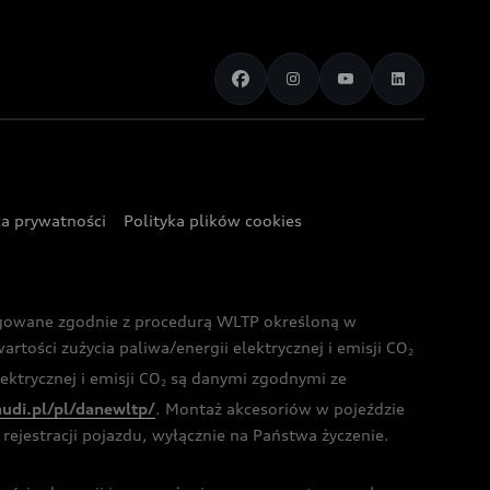
ka prywatności
Polityka plików cookies
ogowane zgodnie z procedurą WLTP określoną w
rtości zużycia paliwa/energii elektrycznej i emisji CO
2
ktrycznej i emisji CO
są danymi zgodnymi ze
2
audi.pl/pl/danewltp/
. Montaż akcesoriów w pojeździe
rejestracji pojazdu, wyłącznie na Państwa życzenie.