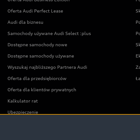
Oferta Audi Perfect Lease
S
Audi dla biznesu
P
Samochody używane Audi Select :plus
P
Dostępne samochody nowe
S
Dostępne samochody używane
E
Wyszukaj najbliższego Partnera Audi
Z
Oferta dla przedsiębiorców
Ł
Oferta dla klientów prywatnych
Kalkulator rat
Ubezpieczenie
Świat Audi RS
Audi driving experience