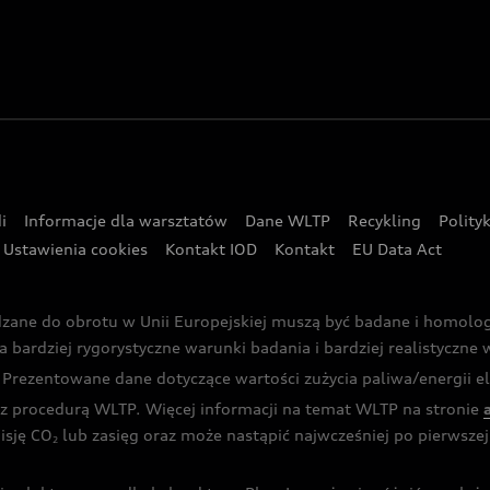
i
Informacje dla warsztatów
Dane WLTP
Recykling
Polity
Ustawienia cookies
Kontakt IOD
Kontakt
EU Data Act
dzane do obrotu w Unii Europejskiej muszą być badane i homol
rdziej rygorystyczne warunki badania i bardziej realistyczne wa
rezentowane dane dotyczące wartości zużycia paliwa/energii ele
 procedurą WLTP. Więcej informacji na temat WLTP na stronie
isję CO
lub zasięg oraz może nastąpić najwcześniej po pierwszej 
2