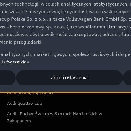
bnych technologii w celach analitycznych, statystycznych,
Audi exclusive
umieszczanie naszym zewnętrznym dostawcom wskazanym w 
up Polska Sp. z o.o., a także Volkswagen Bank GmbH Sp. z o
Świat Audi
rwis Ubezpieczeniowy Sp. z o.o. (jako współadministratorzy
łecznościowe. Użytkownik może zaakceptować, odrzucić lub 
Aktualności i historie postępu
ienia przeglądarki.
Audi Revolut F1® Team
analitycznych, marketingowych, społecznościowych i do perso
Audi Nuvolari
plików cookies
.
Audi Sport Festiwal
Zmień ustawienia
Audi i Muzeum Sztuki Nowoczesnej w Warszawie
Audi driving experience
Audi quattro Cup
Audi i Puchar Świata w Skokach Narciarskich w
Zakopanem