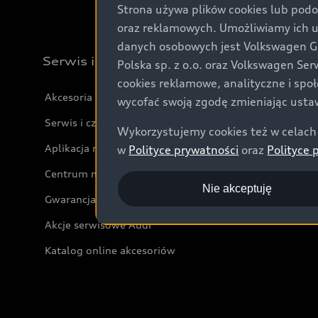
Strona używa plików cookies lub podo
oraz reklamowych. Umożliwiamy ich 
danych osobowych jest Volkswagen Gro
Serwis i akcesoria
Polska sp. z o.o. oraz Volkswagen Se
cookies reklamowe, analityczne i spo
Akcesoria
wycofać swoją zgodę zmieniając ustaw
Serwis i części
Wykorzystujemy cookies też w celach 
Aplikacja myAudi i usługi cyfrowe
w
Polityce prywatności
oraz
Polityce 
Centrum napraw powypadkowych
Nie akceptuję
Gwarancja
Akcje serwisowe Audi
Katalog online akcesoriów