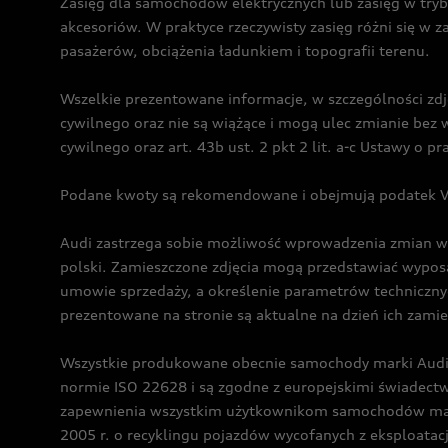
Zasięg dla samochodów elektrycznych lub zasięg w tryb
akcesoriów. W praktyce rzeczywisty zasięg różni się w z
pasażerów, obciążenia ładunkiem i topografii terenu.
Wszelkie prezentowane informacje, w szczególności zdję
cywilnego oraz nie są wiążące i mogą ulec zmianie be
cywilnego oraz art. 43b ust. 2 pkt 2 lit. a-c Ustawy o 
Podane kwoty są rekomendowane i obejmują podatek VA
Audi zastrzega sobie możliwość wprowadzenia zmian w 
polski. Zamieszczone zdjęcia mogą przedstawiać wyposa
umowie sprzedaży, a określenie parametrów techniczny
prezentowane na stronie są aktualne na dzień ich zami
Wszystkie produkowane obecnie samochody marki Audi 
normie ISO 22628 i są zgodne z europejskimi świadec
zapewnienia wszystkim użytkownikom samochodów marki 
2005 r. o recyklingu pojazdów wycofanych z eksploatacj