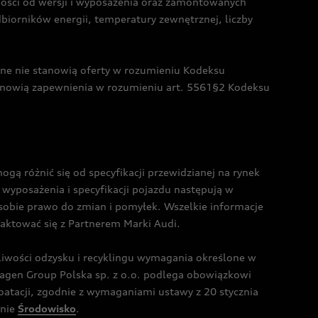
żności od wersji i wyposażenia oraz zamontowanych
dbiorników energii, temperatury zewnętrznej, liczby
czne nie stanowią oferty w rozumieniu Kodeksu
tanowią zapewnienia w rozumieniu art. 5561§2 Kodeksu
 różnić się od specyfikacji przewidzianej na rynek
wyposażenia i specyfikacji pojazdu następują w
sobie prawo do zmian i pomyłek. Wszelkie informacje
taktować się z Partnerem Marki Audi.
wości odzysku i recyklingu wymagania określone w
gen Group Polska sp. z o.o. podlega obowiązkowi
tacji, zgodnie z wymaganiami ustawy z 20 stycznia
onie
Środowisko
.