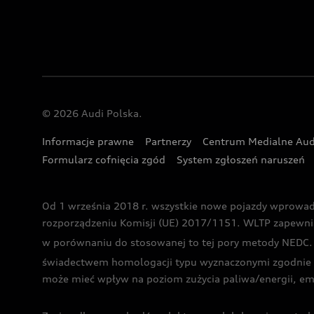
© 2026 Audi Polska.
Informacje prawne
Partnerzy
Centrum Medialne Aud
Formularz cofnięcia zgód
System zgłoszeń naruszeń
Od 1 września 2018 r. wszystkie nowe pojazdy wprowa
rozporządzeniu Komisji (UE) 2017/1151. WLTP zapewnia ba
w porównaniu do stosowanej to tej pory metody NEDC. P
świadectwem homologacji typu wyznaczonymi zgodnie z
może mieć wpływ na poziom zużycia paliwa/energii, em