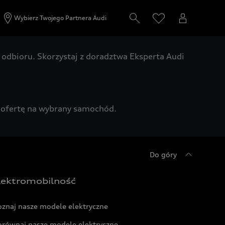
Wybierz Twojego Partnera Audi
odbioru. Skorzystaj z doradztwa Eksperta Audi
zą ofertę na wybrany samochód.
Do góry
lektromobilność
oznaj nasze modele elektryczne
orównaj nasze modele elektryczne