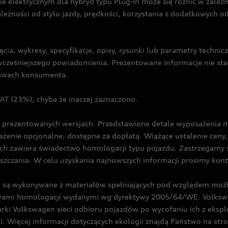
ie elektrycznym dla hybryd typu Plug-In może się różnić w zale
ależności od stylu jazdy, prędkości, korzystania z dodatkowych o
cia, wykresy, specyfikacje, opisy, rysunki lub parametry techni
z wcześniejszego powiadomienia. Prezentowane informacje nie s
prawach konsumenta.
T (23%), chyba że inaczej zaznaczono.
prezentowanych wersjach. Przedstawione detale wyposażenia mogą
żenie opcjonalne, dostępne za dopłatą. Wiążące ustalenie ceny, 
ch zawiera świadectwo homologacji typu pojazdu. Zastrzegamy 
eszczania. W celu uzyskania najnowszych informacji prosimy kon
są wykonywane z materiałów spełniających pod względem możli
twami homologacji wydanymi wg dyrektywy 2005/64/WE. Volkswa
Volkswagen sieci odbioru pojazdów po wycofaniu ich z eksploa
i. Więcej informacji dotyczących ekologii znajdą Państwo na str