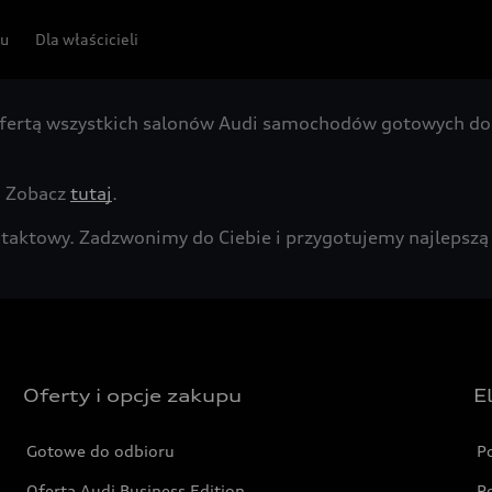
pu
Dla właścicieli
fertą wszystkich salonów Audi samochodów gotowych do 
. Zobacz
tutaj
.
kontaktowy. Zadzwonimy do Ciebie i przygotujemy najleps
Oferty i opcje zakupu
E
Gotowe do odbioru
P
Oferta Audi Business Edition
P