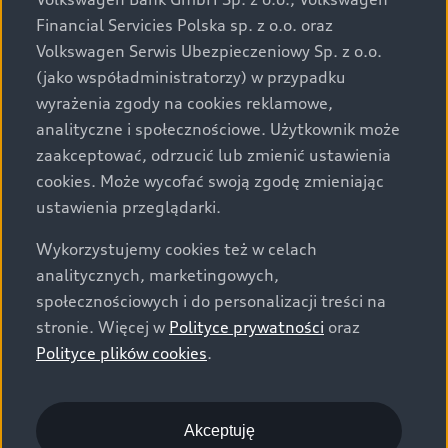
za dopłatą. Wiążące ustalenie ceny, wyposażenia i
Financial Servicies Polska sp. z o.o. oraz
specyfikacji pojazdu następują w umowie sprzedaży, a
Volkswagen Serwis Ubezpieczeniowy Sp. z o.o.
określenie parametrów technicznych zawiera
(jako współadministratorzy) w przypadku
świadectwo homologacji typu pojazdu. Zastrzegamy
wyrażenia zgody na cookies reklamowe,
sobie prawo do zmian i pomyłek. Wszelkie informacje
analityczne i społecznościowe. Użytkownik może
prezentowane na stronie są aktualne na dzień ich
zaakceptować, odrzucić lub zmienić ustawienia
zamieszczania. W celu uzyskania najnowszych
cookies. Może wycofać swoją zgodę zmieniając
informacji prosimy kontaktować się z Partnerem Marki
ustawienia przeglądarki.
Audi.
Wykorzystujemy cookies też w celach
Wszystkie produkowane obecnie samochody marki Audi
analitycznych, marketingowych,
są wykonywane z materiałów spełniających pod
społecznościowych i do personalizacji treści na
względem możliwości odzysku i recyklingu wymagania
stronie. Więcej w
Polityce prywatności
oraz
określone w normie ISO 22628 i są zgodne z
Polityce plików cookies
.
europejskimi świadectwami homologacji wydanymi wg
dyrektywy 2005/64/WE. Volkswagen Group Polska sp. z
o.o. podlega obowiązkowi zapewnienia wszystkim
użytkownikom samochodów marki Volkswagen sieci
Akceptuję