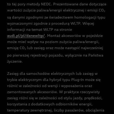
to tej pory metody NEDC. Prezentowane dane dotyczące
wartości zużycia paliwa/energii elektrycznej i emisji CO
2
są danymi zgodnymi ze świadectwem homologacji typu
wyznaczonymi zgodnie z procedurą WLTP. Więcej
informacji na temat WLTP na stronie
audi.pl/pl/danewltp/
. Montaż akcesoriów w pojeździe
może mieć wpływ na poziom zużycia paliwa/energii,
emisję CO
lub zasięg oraz może nastąpić najwcześniej
2
po pierwszej rejestracji pojazdu, wyłącznie na Państwa
życzenie.
Zasięg dla samochodów elektrycznych lub zasięg w
trybie elektrycznym dla hybryd typu Plug-In może się
różnić w zależności od wersji i wyposażenia oraz
zamontowanych akcesoriów. W praktyce rzeczywisty
zasięg różni się w zależności od stylu jazdy, prędkości,
korzystania z dodatkowych odbiorników energii,
temperatury zewnętrznej, liczby pasażerów, obciążenia