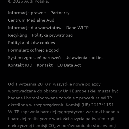
© 2026 Audi Polska.
Gwarancja
Wyszukaj najbliższego Partnera Audi
Audi Sport Festiwal
Eksperci elektromobilności Audi
Informacje prawne
Partnerzy
Akcje serwisowe Audi
Oferta dla przedsiębiorców
Audi i Muzeum Sztuki Nowoczesnej w Warszawie
Centrum Medialne Audi
Zasięg
Katalog online akcesoriów
Oferta dla klientów prywatnych
Informacje dla warsztatów
Dane WLTP
Audi driving experience
Ładowanie
Recykling
Polityka prywatności
Kalkulator rat
Audi quattro Cup
Polityka plików cookies
Formularz cofnięcia zgód
Ubezpieczenie
Audi i Puchar Świata w Skokach Narciarskich w
System zgłoszeń naruszeń
Ustawienia cookies
Zakopanem
Świat Audi RS
Kontakt IOD
Kontakt
EU Data Act
Audi driving experience
Od 1 września 2018 r. wszystkie nowe pojazdy
Audi exclusive
wprowadzane do obrotu w Unii Europejskiej muszą być
badane i homologowane zgodnie z procedurą WLTP
określoną w rozporządzeniu Komisji (UE) 2017/1151.
WLTP zapewnia bardziej rygorystyczne warunki badania
i bardziej realistyczne wartości zużycia paliwa/energii
elektrycznej i emisji CO
w porównaniu do stosowanej
2