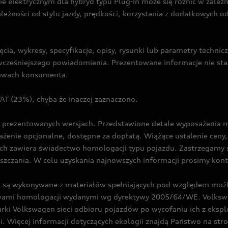
ie elektrycznym dla hybryd typu Plug-In może się różnić w zale
ależności od stylu jazdy, prędkości, korzystania z dodatkowych o
cia, wykresy, specyfikacje, opisy, rysunki lub parametry techni
z wcześniejszego powiadomienia. Prezentowane informacje nie s
prawach konsumenta.
T (23%), chyba że inaczej zaznaczono.
prezentowanych wersjach. Przedstawione detale wyposażenia mogą
żenie opcjonalne, dostępne za dopłatą. Wiążące ustalenie ceny, 
ch zawiera świadectwo homologacji typu pojazdu. Zastrzegamy 
eszczania. W celu uzyskania najnowszych informacji prosimy kon
są wykonywane z materiałów spełniających pod względem możli
twami homologacji wydanymi wg dyrektywy 2005/64/WE. Volkswa
Volkswagen sieci odbioru pojazdów po wycofaniu ich z eksploa
i. Więcej informacji dotyczących ekologii znajdą Państwo na str