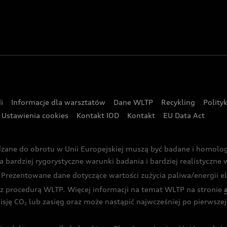
i
Informacje dla warsztatów
Dane WLTP
Recykling
Polity
Ustawienia cookies
Kontakt IOD
Kontakt
EU Data Act
dzane do obrotu w Unii Europejskiej muszą być badane i homol
rdziej rygorystyczne warunki badania i bardziej realistyczne wa
rezentowane dane dotyczące wartości zużycia paliwa/energii ele
 procedurą WLTP. Więcej informacji na temat WLTP na stronie
isję CO
lub zasięg oraz może nastąpić najwcześniej po pierwszej 
2