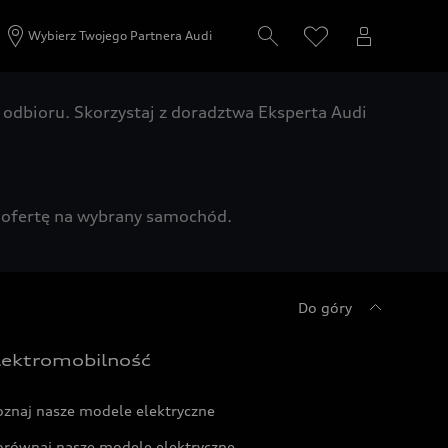
Wybierz Twojego Partnera Audi
odbioru. Skorzystaj z doradztwa Eksperta Audi
zą ofertę na wybrany samochód.
Do góry
lektromobilność
oznaj nasze modele elektryczne
orównaj nasze modele elektryczne