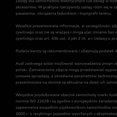
Zasięg dla samochodów elektrycznych lub zasięg w tryb
akcesoriów. W praktyce rzeczywisty zasięg różni się w z
pasażerów, obciążenia ładunkiem i topografii terenu.
Wszelkie prezentowane informacje, w szczególności zdję
cywilnego oraz nie są wiążące i mogą ulec zmianie be
cywilnego oraz art. 43b ust. 2 pkt 2 lit. a-c Ustawy o 
Podane kwoty są rekomendowane i obejmują podatek VA
Audi zastrzega sobie możliwość wprowadzenia zmian w 
polski. Zamieszczone zdjęcia mogą przedstawiać wyposa
umowie sprzedaży, a określenie parametrów techniczny
prezentowane na stronie są aktualne na dzień ich zami
Wszystkie produkowane obecnie samochody marki Audi 
normie ISO 22628 i są zgodne z europejskimi świadec
zapewnienia wszystkim użytkownikom samochodów marki 
2005 r. o recyklingu pojazdów wycofanych z eksploatacj