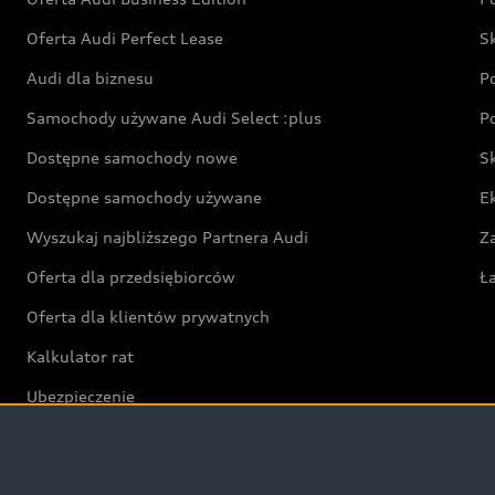
Oferta Audi Perfect Lease
S
Audi dla biznesu
P
Samochody używane Audi Select :plus
P
Dostępne samochody nowe
S
Dostępne samochody używane
E
Wyszukaj najbliższego Partnera Audi
Z
Oferta dla przedsiębiorców
Ł
Oferta dla klientów prywatnych
Kalkulator rat
Ubezpieczenie
Świat Audi RS
Audi driving experience