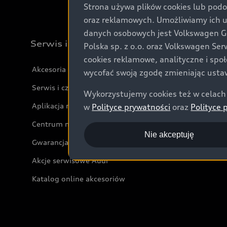
Strona używa plików cookies lub podo
oraz reklamowych. Umożliwiamy ich 
danych osobowych jest Volkswagen Gro
Serwis i akcesoria
Polska sp. z o.o. oraz Volkswagen Se
cookies reklamowe, analityczne i spo
Akcesoria
wycofać swoją zgodę zmieniając ustaw
Serwis i części
Wykorzystujemy cookies też w celach 
Aplikacja myAudi i usługi cyfrowe
w
Polityce prywatności
oraz
Polityce 
Centrum napraw powypadkowych
Nie akceptuję
Gwarancja
Akcje serwisowe Audi
Katalog online akcesoriów