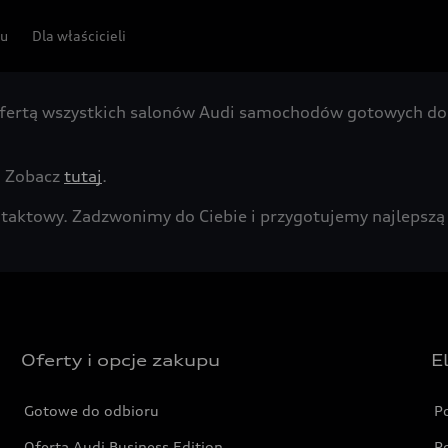
pu
Dla właścicieli
fertą wszystkich salonów Audi samochodów gotowych do 
. Zobacz
tutaj
.
kontaktowy. Zadzwonimy do Ciebie i przygotujemy najleps
Oferty i opcje zakupu
E
Gotowe do odbioru
P
Oferta Audi Business Edition
P