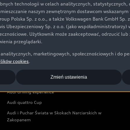
bnych technologii w celach analitycznych, statystycznych,
Audi exclusive
umieszczanie naszym zewnętrznym dostawcom wskazanym w 
up Polska Sp. z o.o., a także Volkswagen Bank GmbH Sp. z o
Świat Audi
rwis Ubezpieczeniowy Sp. z o.o. (jako współadministratorzy
łecznościowe. Użytkownik może zaakceptować, odrzucić lub 
Aktualności i historie postępu
ienia przeglądarki.
Audi Revolut F1® Team
analitycznych, marketingowych, społecznościowych i do perso
Audi Nuvolari
plików cookies
.
Audi Sport Festiwal
Zmień ustawienia
Audi i Muzeum Sztuki Nowoczesnej w Warszawie
Audi driving experience
Audi quattro Cup
Audi i Puchar Świata w Skokach Narciarskich w
Zakopanem