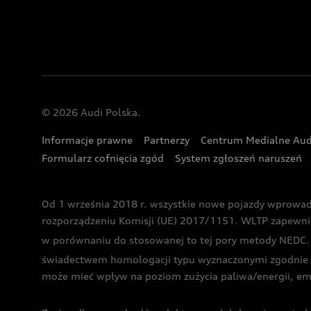
© 2026 Audi Polska.
Informacje prawne
Partnerzy
Centrum Medialne Aud
Formularz cofnięcia zgód
System zgłoszeń naruszeń
Od 1 września 2018 r. wszystkie nowe pojazdy wprowa
rozporządzeniu Komisji (UE) 2017/1151. WLTP zapewnia ba
w porównaniu do stosowanej to tej pory metody NEDC. P
świadectwem homologacji typu wyznaczonymi zgodnie z
może mieć wpływ na poziom zużycia paliwa/energii, em