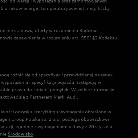
żności od wersji i wyposażenia oraz zamontowanych
dbiorników energii, temperatury zewnętrznej, liczby
czne nie stanowią oferty w rozumieniu Kodeksu
tanowią zapewnienia w rozumieniu art. 5561§2 Kodeksu
 różnić się od specyfikacji przewidzianej na rynek
wyposażenia i specyfikacji pojazdu następują w
sobie prawo do zmian i pomyłek. Wszelkie informacje
taktować się z Partnerem Marki Audi.
wości odzysku i recyklingu wymagania określone w
gen Group Polska sp. z o.o. podlega obowiązkowi
tacji, zgodnie z wymaganiami ustawy z 20 stycznia
onie
Środowisko
.