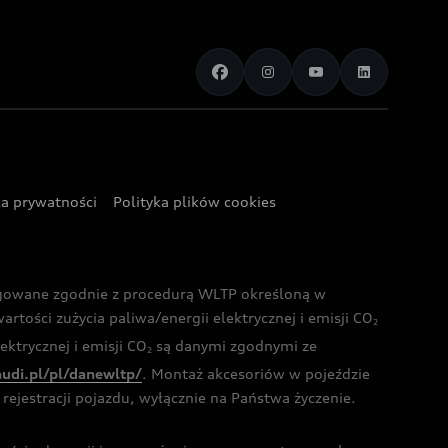
ka prywatności
Polityka plików cookies
ogowane zgodnie z procedurą WLTP określoną w
rtości zużycia paliwa/energii elektrycznej i emisji CO
2
ktrycznej i emisji CO
są danymi zgodnymi ze
2
audi.pl/pl/danewltp/
. Montaż akcesoriów w pojeździe
rejestracji pojazdu, wyłącznie na Państwa życzenie.