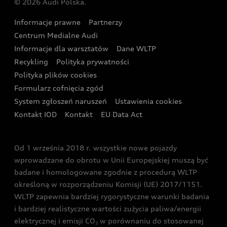
© 2026 Audi Polska.
Gwarancja
Wyszukaj najbliższego Partnera Audi
Audi Sport Festiwal
Eksperci elektromobilności Audi
Informacje prawne
Partnerzy
Akcje serwisowe Audi
Oferta dla przedsiębiorców
Audi i Muzeum Sztuki Nowoczesnej w Warszawie
Centrum Medialne Audi
Zasięg
Katalog online akcesoriów
Oferta dla klientów prywatnych
Informacje dla warsztatów
Dane WLTP
Audi driving experience
Ładowanie
Recykling
Polityka prywatności
Kalkulator rat
Audi quattro Cup
Polityka plików cookies
Formularz cofnięcia zgód
Ubezpieczenie
Audi i Puchar Świata w Skokach Narciarskich w
System zgłoszeń naruszeń
Ustawienia cookies
Zakopanem
Świat Audi RS
Kontakt IOD
Kontakt
EU Data Act
Audi driving experience
Od 1 września 2018 r. wszystkie nowe pojazdy
Audi exclusive
wprowadzane do obrotu w Unii Europejskiej muszą być
badane i homologowane zgodnie z procedurą WLTP
określoną w rozporządzeniu Komisji (UE) 2017/1151.
WLTP zapewnia bardziej rygorystyczne warunki badania
i bardziej realistyczne wartości zużycia paliwa/energii
elektrycznej i emisji CO
w porównaniu do stosowanej
2