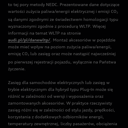
to tej pory metody NEDC. Prezentowane dane dotyczące
wartości zużycia paliwa/energii elektrycznej i emisji CO
2
są danymi zgodnymi ze świadectwem homologacji typu
wyznaczonymi zgodnie z procedurą WLTP. Więcej
informacji na temat WLTP na stronie
audi.pl/pl/danewltp/
. Montaż akcesoriów w pojeździe
może mieć wpływ na poziom zużycia paliwa/energii,
emisję CO
lub zasięg oraz może nastąpić najwcześniej
2
po pierwszej rejestracji pojazdu, wyłącznie na Państwa
życzenie.
Zasięg dla samochodów elektrycznych lub zasięg w
trybie elektrycznym dla hybryd typu Plug-In może się
różnić w zależności od wersji i wyposażenia oraz
zamontowanych akcesoriów. W praktyce rzeczywisty
zasięg różni się w zależności od stylu jazdy, prędkości,
korzystania z dodatkowych odbiorników energii,
temperatury zewnętrznej, liczby pasażerów, obciążenia