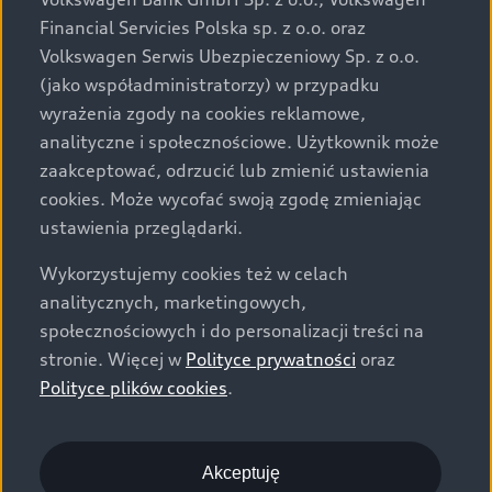
za dopłatą. Wiążące ustalenie ceny, wyposażenia i
Financial Servicies Polska sp. z o.o. oraz
specyfikacji pojazdu następują w umowie sprzedaży, a
Volkswagen Serwis Ubezpieczeniowy Sp. z o.o.
określenie parametrów technicznych zawiera
(jako współadministratorzy) w przypadku
świadectwo homologacji typu pojazdu. Zastrzegamy
wyrażenia zgody na cookies reklamowe,
sobie prawo do zmian i pomyłek. Wszelkie informacje
analityczne i społecznościowe. Użytkownik może
prezentowane na stronie są aktualne na dzień ich
zaakceptować, odrzucić lub zmienić ustawienia
zamieszczania. W celu uzyskania najnowszych
cookies. Może wycofać swoją zgodę zmieniając
informacji prosimy kontaktować się z Partnerem Marki
ustawienia przeglądarki.
Audi.
Wykorzystujemy cookies też w celach
Wszystkie produkowane obecnie samochody marki Audi
analitycznych, marketingowych,
są wykonywane z materiałów spełniających pod
społecznościowych i do personalizacji treści na
względem możliwości odzysku i recyklingu wymagania
stronie. Więcej w
Polityce prywatności
oraz
określone w normie ISO 22628 i są zgodne z
Polityce plików cookies
.
europejskimi świadectwami homologacji wydanymi wg
dyrektywy 2005/64/WE. Volkswagen Group Polska sp. z
o.o. podlega obowiązkowi zapewnienia wszystkim
użytkownikom samochodów marki Volkswagen sieci
Akceptuję