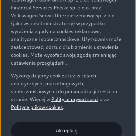
za dopłatą. Wiążące ustalenie ceny, wyposażenia i
Financial Servicies Polska sp. z o.o. oraz
specyfikacji pojazdu następują w umowie sprzedaży, a
Volkswagen Serwis Ubezpieczeniowy Sp. z o.o.
określenie parametrów technicznych zawiera
(jako współadministratorzy) w przypadku
świadectwo homologacji typu pojazdu. Zastrzegamy
wyrażenia zgody na cookies reklamowe,
sobie prawo do zmian i pomyłek. Wszelkie informacje
analityczne i społecznościowe. Użytkownik może
prezentowane na stronie są aktualne na dzień ich
zaakceptować, odrzucić lub zmienić ustawienia
zamieszczania. W celu uzyskania najnowszych
cookies. Może wycofać swoją zgodę zmieniając
informacji prosimy kontaktować się z Partnerem Marki
ustawienia przeglądarki.
Audi.
Wykorzystujemy cookies też w celach
Wszystkie produkowane obecnie samochody marki Audi
analitycznych, marketingowych,
są wykonywane z materiałów spełniających pod
społecznościowych i do personalizacji treści na
względem możliwości odzysku i recyklingu wymagania
stronie. Więcej w
Polityce prywatności
oraz
określone w normie ISO 22628 i są zgodne z
Polityce plików cookies
.
europejskimi świadectwami homologacji wydanymi wg
dyrektywy 2005/64/WE. Volkswagen Group Polska sp. z
o.o. podlega obowiązkowi zapewnienia wszystkim
użytkownikom samochodów marki Volkswagen sieci
Akceptuję