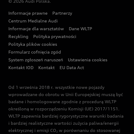
© 2026 Audi Polska.
Gwarancja
Wyszukaj najbliższego Partnera Audi
Audi Sport Festiwal
Eksperci elektromobilności Audi
Informacje prawne
Partnerzy
Akcje serwisowe Audi
Oferta dla przedsiębiorców
Audi i Muzeum Sztuki Nowoczesnej w Warszawie
Centrum Medialne Audi
Zasięg
Katalog online akcesoriów
Oferta dla klientów prywatnych
Informacje dla warsztatów
Dane WLTP
Audi driving experience
Ładowanie
Recykling
Polityka prywatności
Kalkulator rat
Audi quattro Cup
Polityka plików cookies
Formularz cofnięcia zgód
Ubezpieczenie
Audi i Puchar Świata w Skokach Narciarskich w
System zgłoszeń naruszeń
Ustawienia cookies
Zakopanem
Świat Audi RS
Kontakt IOD
Kontakt
EU Data Act
Audi driving experience
Od 1 września 2018 r. wszystkie nowe pojazdy
Audi exclusive
wprowadzane do obrotu w Unii Europejskiej muszą być
badane i homologowane zgodnie z procedurą WLTP
określoną w rozporządzeniu Komisji (UE) 2017/1151.
WLTP zapewnia bardziej rygorystyczne warunki badania
i bardziej realistyczne wartości zużycia paliwa/energii
elektrycznej i emisji CO
w porównaniu do stosowanej
2