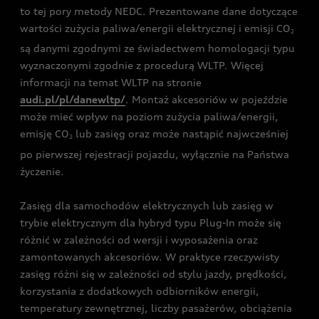
to tej pory metody NEDC. Prezentowane dane dotyczące
wartości zużycia paliwa/energii elektrycznej i emisji CO
2
są danymi zgodnymi ze świadectwem homologacji typu
wyznaczonymi zgodnie z procedurą WLTP. Więcej
informacji na temat WLTP na stronie
audi.pl/pl/danewltp/
. Montaż akcesoriów w pojeździe
może mieć wpływ na poziom zużycia paliwa/energii,
emisję CO
lub zasięg oraz może nastąpić najwcześniej
2
po pierwszej rejestracji pojazdu, wyłącznie na Państwa
życzenie.
Zasięg dla samochodów elektrycznych lub zasięg w
trybie elektrycznym dla hybryd typu Plug-In może się
różnić w zależności od wersji i wyposażenia oraz
zamontowanych akcesoriów. W praktyce rzeczywisty
zasięg różni się w zależności od stylu jazdy, prędkości,
korzystania z dodatkowych odbiorników energii,
temperatury zewnętrznej, liczby pasażerów, obciążenia