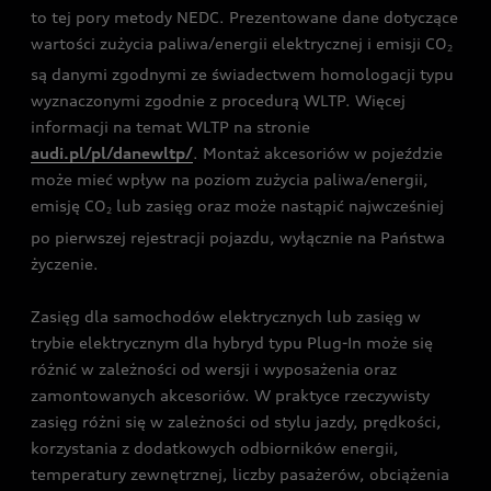
to tej pory metody NEDC. Prezentowane dane dotyczące
wartości zużycia paliwa/energii elektrycznej i emisji CO
2
są danymi zgodnymi ze świadectwem homologacji typu
wyznaczonymi zgodnie z procedurą WLTP. Więcej
informacji na temat WLTP na stronie
audi.pl/pl/danewltp/
. Montaż akcesoriów w pojeździe
może mieć wpływ na poziom zużycia paliwa/energii,
emisję CO
lub zasięg oraz może nastąpić najwcześniej
2
po pierwszej rejestracji pojazdu, wyłącznie na Państwa
życzenie.
Zasięg dla samochodów elektrycznych lub zasięg w
trybie elektrycznym dla hybryd typu Plug-In może się
różnić w zależności od wersji i wyposażenia oraz
zamontowanych akcesoriów. W praktyce rzeczywisty
zasięg różni się w zależności od stylu jazdy, prędkości,
korzystania z dodatkowych odbiorników energii,
temperatury zewnętrznej, liczby pasażerów, obciążenia