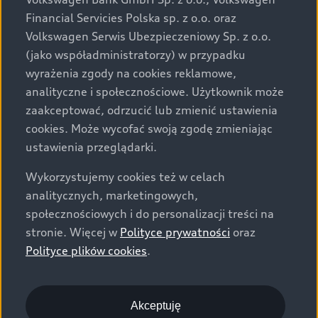
za dopłatą. Wiążące ustalenie ceny, wyposażenia i
Financial Servicies Polska sp. z o.o. oraz
specyfikacji pojazdu następują w umowie sprzedaży, a
Volkswagen Serwis Ubezpieczeniowy Sp. z o.o.
określenie parametrów technicznych zawiera
(jako współadministratorzy) w przypadku
świadectwo homologacji typu pojazdu. Zastrzegamy
wyrażenia zgody na cookies reklamowe,
sobie prawo do zmian i pomyłek. Wszelkie informacje
analityczne i społecznościowe. Użytkownik może
prezentowane na stronie są aktualne na dzień ich
zaakceptować, odrzucić lub zmienić ustawienia
zamieszczania. W celu uzyskania najnowszych
cookies. Może wycofać swoją zgodę zmieniając
informacji prosimy kontaktować się z Partnerem Marki
ustawienia przeglądarki.
Audi.
Wykorzystujemy cookies też w celach
Wszystkie produkowane obecnie samochody marki Audi
analitycznych, marketingowych,
są wykonywane z materiałów spełniających pod
społecznościowych i do personalizacji treści na
względem możliwości odzysku i recyklingu wymagania
stronie. Więcej w
Polityce prywatności
oraz
określone w normie ISO 22628 i są zgodne z
Polityce plików cookies
.
europejskimi świadectwami homologacji wydanymi wg
dyrektywy 2005/64/WE. Volkswagen Group Polska sp. z
o.o. podlega obowiązkowi zapewnienia wszystkim
użytkownikom samochodów marki Volkswagen sieci
Akceptuję