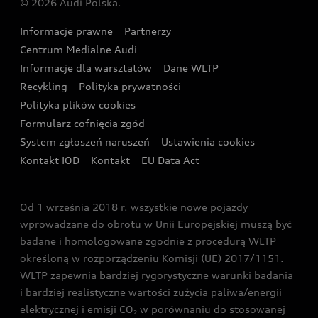
© 2026 Audi Polska.
Gwarancja
Wyszukaj najbliższego Partnera Audi
Audi Sport Festiwal
Eksperci elektromobilności Audi
Informacje prawne
Partnerzy
Akcje serwisowe Audi
Oferta dla przedsiębiorców
Audi i Muzeum Sztuki Nowoczesnej w Warszawie
Centrum Medialne Audi
Zasięg
Katalog online akcesoriów
Oferta dla klientów prywatnych
Informacje dla warsztatów
Dane WLTP
Audi driving experience
Ładowanie
Recykling
Polityka prywatności
Kalkulator rat
Audi quattro Cup
Polityka plików cookies
Formularz cofnięcia zgód
Ubezpieczenie
Audi i Puchar Świata w Skokach Narciarskich w
System zgłoszeń naruszeń
Ustawienia cookies
Zakopanem
Świat Audi RS
Kontakt IOD
Kontakt
EU Data Act
Audi driving experience
Od 1 września 2018 r. wszystkie nowe pojazdy
Audi exclusive
wprowadzane do obrotu w Unii Europejskiej muszą być
badane i homologowane zgodnie z procedurą WLTP
określoną w rozporządzeniu Komisji (UE) 2017/1151.
WLTP zapewnia bardziej rygorystyczne warunki badania
i bardziej realistyczne wartości zużycia paliwa/energii
elektrycznej i emisji CO
w porównaniu do stosowanej
2