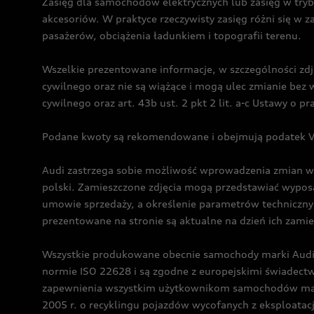
Zasięg dla samochodów elektrycznych lub zasięg w tryb
akcesoriów. W praktyce rzeczywisty zasięg różni się w z
pasażerów, obciążenia ładunkiem i topografii terenu.
Wszelkie prezentowane informacje, w szczególności zdję
cywilnego oraz nie są wiążące i mogą ulec zmianie be
cywilnego oraz art. 43b ust. 2 pkt 2 lit. a-c Ustawy o 
Podane kwoty są rekomendowane i obejmują podatek VA
Audi zastrzega sobie możliwość wprowadzenia zmian w 
polski. Zamieszczone zdjęcia mogą przedstawiać wyposa
umowie sprzedaży, a określenie parametrów techniczny
prezentowane na stronie są aktualne na dzień ich zami
Wszystkie produkowane obecnie samochody marki Audi 
normie ISO 22628 i są zgodne z europejskimi świadec
zapewnienia wszystkim użytkownikom samochodów marki 
2005 r. o recyklingu pojazdów wycofanych z eksploatacj