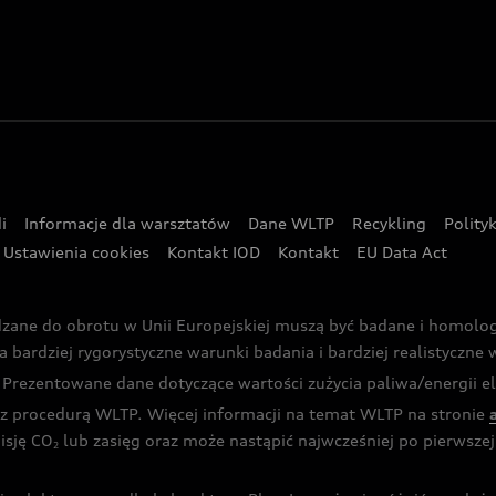
i
Informacje dla warsztatów
Dane WLTP
Recykling
Polity
Ustawienia cookies
Kontakt IOD
Kontakt
EU Data Act
dzane do obrotu w Unii Europejskiej muszą być badane i homol
rdziej rygorystyczne warunki badania i bardziej realistyczne wa
rezentowane dane dotyczące wartości zużycia paliwa/energii ele
 procedurą WLTP. Więcej informacji na temat WLTP na stronie
isję CO
lub zasięg oraz może nastąpić najwcześniej po pierwszej 
2