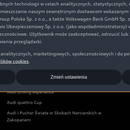
bnych technologii w celach analitycznych, statystycznych,
Audi exclusive
umieszczanie naszym zewnętrznym dostawcom wskazanym w 
up Polska Sp. z o.o., a także Volkswagen Bank GmbH Sp. z o
Świat Audi
rwis Ubezpieczeniowy Sp. z o.o. (jako współadministratorzy
łecznościowe. Użytkownik może zaakceptować, odrzucić lub 
Aktualności i historie postępu
ienia przeglądarki.
Audi Revolut F1® Team
analitycznych, marketingowych, społecznościowych i do perso
Audi Nuvolari
plików cookies
.
Audi Sport Festiwal
Zmień ustawienia
Audi i Muzeum Sztuki Nowoczesnej w Warszawie
Audi driving experience
Audi quattro Cup
Audi i Puchar Świata w Skokach Narciarskich w
Zakopanem