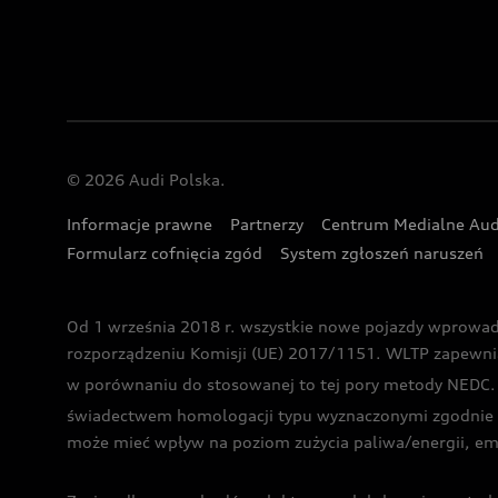
© 2026 Audi Polska.
Informacje prawne
Partnerzy
Centrum Medialne Aud
Formularz cofnięcia zgód
System zgłoszeń naruszeń
Od 1 września 2018 r. wszystkie nowe pojazdy wprowa
rozporządzeniu Komisji (UE) 2017/1151. WLTP zapewnia ba
w porównaniu do stosowanej to tej pory metody NEDC. P
świadectwem homologacji typu wyznaczonymi zgodnie z
może mieć wpływ na poziom zużycia paliwa/energii, em