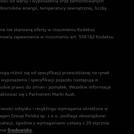
żności od wersji i wyposażenia oraz zamontowanych
dbiorników energii, temperatury zewnętrznej, liczby
czne nie stanowią oferty w rozumieniu Kodeksu
tanowią zapewnienia w rozumieniu art. 5561§2 Kodeksu
 różnić się od specyfikacji przewidzianej na rynek
wyposażenia i specyfikacji pojazdu następują w
sobie prawo do zmian i pomyłek. Wszelkie informacje
taktować się z Partnerem Marki Audi.
wości odzysku i recyklingu wymagania określone w
gen Group Polska sp. z o.o. podlega obowiązkowi
tacji, zgodnie z wymaganiami ustawy z 20 stycznia
onie
Środowisko
.