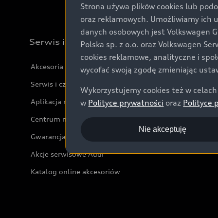
Strona używa plików cookies lub podo
oraz reklamowych. Umożliwiamy ich 
danych osobowych jest Volkswagen Gro
Serwis i akcesoria
Polska sp. z o.o. oraz Volkswagen Se
cookies reklamowe, analityczne i spo
Akcesoria
wycofać swoją zgodę zmieniając ustaw
Serwis i części
Wykorzystujemy cookies też w celach 
Aplikacja myAudi i usługi cyfrowe
w
Polityce prywatności
oraz
Polityce 
Centrum napraw powypadkowych
Nie akceptuję
Gwarancja
Akcje serwisowe Audi
Katalog online akcesoriów