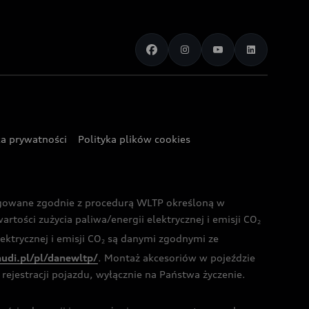
ka prywatności
Polityka plików cookies
ogowane zgodnie z procedurą WLTP określoną w
rtości zużycia paliwa/energii elektrycznej i emisji CO
2
ktrycznej i emisji CO
są danymi zgodnymi ze
2
audi.pl/pl/danewltp/
. Montaż akcesoriów w pojeździe
rejestracji pojazdu, wyłącznie na Państwa życzenie.