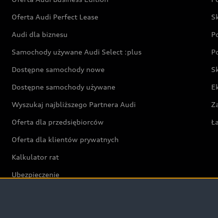
Oferta Audi Perfect Lease
S
Audi dla biznesu
P
Samochody używane Audi Select :plus
P
Dostępne samochody nowe
S
Dostępne samochody używane
E
Wyszukaj najbliższego Partnera Audi
Z
Oferta dla przedsiębiorców
Ł
Oferta dla klientów prywatnych
Kalkulator rat
Ubezpieczenie
Świat Audi RS
Audi driving experience