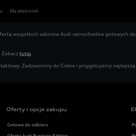
pu
Dla właścicieli
fertą wszystkich salonów Audi samochodów gotowych do 
. Zobacz
tutaj
.
kontaktowy. Zadzwonimy do Ciebie i przygotujemy najleps
Oferty i opcje zakupu
E
Gotowe do odbioru
P
Oferta Audi Business Edition
P