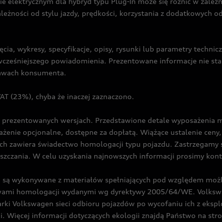
ie elektrycznym dla hybryd typu Plug-In może się różnić w zale
ależności od stylu jazdy, prędkości, korzystania z dodatkowych o
cia, wykresy, specyfikacje, opisy, rysunki lub parametry techni
z wcześniejszego powiadomienia. Prezentowane informacje nie s
prawach konsumenta.
T (23%), chyba że inaczej zaznaczono.
prezentowanych wersjach. Przedstawione detale wyposażenia mogą
żenie opcjonalne, dostępne za dopłatą. Wiążące ustalenie ceny, 
ch zawiera świadectwo homologacji typu pojazdu. Zastrzegamy 
eszczania. W celu uzyskania najnowszych informacji prosimy kon
są wykonywane z materiałów spełniających pod względem możli
twami homologacji wydanymi wg dyrektywy 2005/64/WE. Volkswa
Volkswagen sieci odbioru pojazdów po wycofaniu ich z eksploa
i. Więcej informacji dotyczących ekologii znajdą Państwo na str