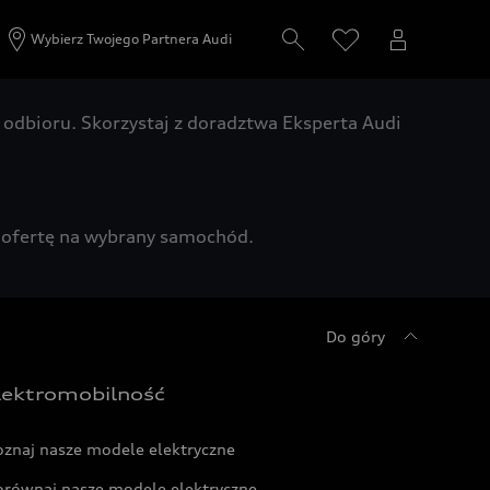
Wybierz Twojego Partnera Audi
odbioru. Skorzystaj z doradztwa Eksperta Audi
zą ofertę na wybrany samochód.
Do góry
lektromobilność
oznaj nasze modele elektryczne
orównaj nasze modele elektryczne