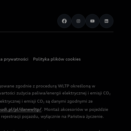
ka prywatności
Polityka plików cookies
ogowane zgodnie z procedurą WLTP określoną w
rtości zużycia paliwa/energii elektrycznej i emisji CO
2
ktrycznej i emisji CO
są danymi zgodnymi ze
2
audi.pl/pl/danewltp/
. Montaż akcesoriów w pojeździe
rejestracji pojazdu, wyłącznie na Państwa życzenie.