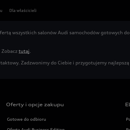
pu
Dla właścicieli
fertą wszystkich salonów Audi samochodów gotowych do 
. Zobacz
tutaj
.
kontaktowy. Zadzwonimy do Ciebie i przygotujemy najleps
Oferty i opcje zakupu
E
Gotowe do odbioru
P
Oferta Audi Business Edition
P