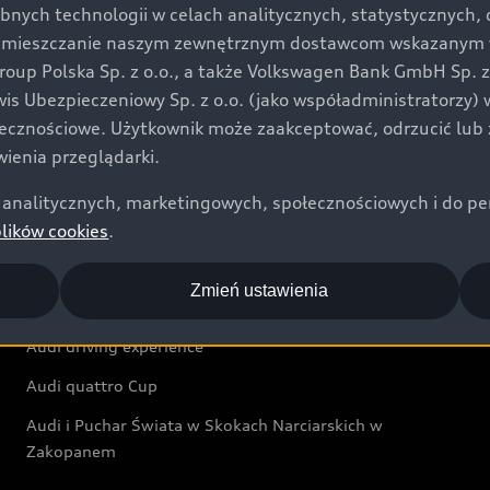
bnych technologii w celach analitycznych, statystycznych,
Audi exclusive
umieszczanie naszym zewnętrznym dostawcom wskazanym w 
up Polska Sp. z o.o., a także Volkswagen Bank GmbH Sp. z o
Świat Audi
rwis Ubezpieczeniowy Sp. z o.o. (jako współadministratorzy
łecznościowe. Użytkownik może zaakceptować, odrzucić lub 
Aktualności i historie postępu
ienia przeglądarki.
Audi Revolut F1® Team
analitycznych, marketingowych, społecznościowych i do perso
Audi Nuvolari
plików cookies
.
Audi Sport Festiwal
Zmień ustawienia
Audi i Muzeum Sztuki Nowoczesnej w Warszawie
Audi driving experience
Audi quattro Cup
Audi i Puchar Świata w Skokach Narciarskich w
Zakopanem