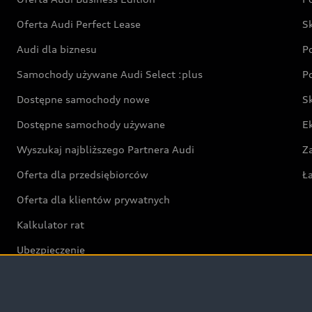
Oferta Audi Perfect Lease
S
Audi dla biznesu
P
Samochody używane Audi Select :plus
P
Dostępne samochody nowe
S
Dostępne samochody używane
E
Wyszukaj najbliższego Partnera Audi
Z
Oferta dla przedsiębiorców
Ł
Oferta dla klientów prywatnych
Kalkulator rat
Ubezpieczenie
Świat Audi RS
Audi driving experience