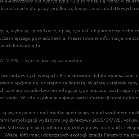
ie elektrycznym dla hybryd typu Plug-In może się różnić w zale
ależności od stylu jazdy, prędkości, korzystania z dodatkowych o
cia, wykresy, specyfikacje, opisy, rysunki lub parametry techni
z wcześniejszego powiadomienia. Prezentowane informacje nie s
prawach konsumenta.
T (23%), chyba że inaczej zaznaczono.
prezentowanych wersjach. Przedstawione detale wyposażenia mogą
żenie opcjonalne, dostępne za dopłatą. Wiążące ustalenie ceny, 
ch zawiera świadectwo homologacji typu pojazdu. Zastrzegamy 
eszczania. W celu uzyskania najnowszych informacji prosimy kon
są wykonywane z materiałów spełniających pod względem możli
twami homologacji wydanymi wg dyrektywy 2005/64/WE. Volkswa
Volkswagen sieci odbioru pojazdów po wycofaniu ich z eksploa
i. Więcej informacji dotyczących ekologii znajdą Państwo na str