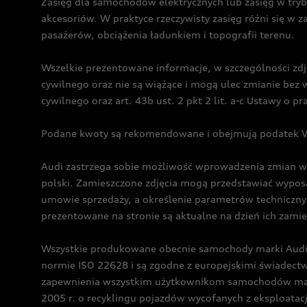
Zasięg dla samochodów elektrycznych lub zasięg w tryb
akcesoriów. W praktyce rzeczywisty zasięg różni się w z
pasażerów, obciążenia ładunkiem i topografii terenu.
Wszelkie prezentowane informacje, w szczególności zdję
cywilnego oraz nie są wiążące i mogą ulec zmianie be
cywilnego oraz art. 43b ust. 2 pkt 2 lit. a-c Ustawy o 
Podane kwoty są rekomendowane i obejmują podatek VA
Audi zastrzega sobie możliwość wprowadzenia zmian w 
polski. Zamieszczone zdjęcia mogą przedstawiać wyposa
umowie sprzedaży, a określenie parametrów techniczny
prezentowane na stronie są aktualne na dzień ich zami
Wszystkie produkowane obecnie samochody marki Audi 
normie ISO 22628 i są zgodne z europejskimi świadec
zapewnienia wszystkim użytkownikom samochodów marki 
2005 r. o recyklingu pojazdów wycofanych z eksploatacj