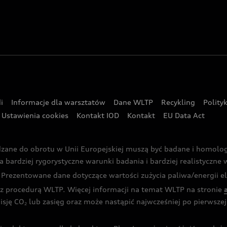
i
Informacje dla warsztatów
Dane WLTP
Recykling
Polity
Ustawienia cookies
Kontakt IOD
Kontakt
EU Data Act
dzane do obrotu w Unii Europejskiej muszą być badane i homol
rdziej rygorystyczne warunki badania i bardziej realistyczne wa
rezentowane dane dotyczące wartości zużycia paliwa/energii ele
 procedurą WLTP. Więcej informacji na temat WLTP na stronie
isję CO
lub zasięg oraz może nastąpić najwcześniej po pierwszej 
2