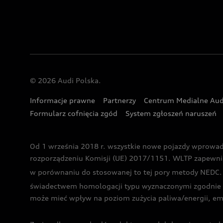
© 2026 Audi Polska.
Informacje prawne
Partnerzy
Centrum Medialne Aud
Formularz cofnięcia zgód
System zgłoszeń naruszeń
Od 1 września 2018 r. wszystkie nowe pojazdy wprowa
rozporządzeniu Komisji (UE) 2017/1151. WLTP zapewnia ba
w porównaniu do stosowanej to tej pory metody NEDC. P
świadectwem homologacji typu wyznaczonymi zgodnie z
może mieć wpływ na poziom zużycia paliwa/energii, em