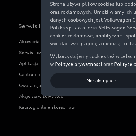
Strona używa plików cookies lub podo
oraz reklamowych. Umożliwiamy ich 
danych osobowych jest Volkswagen Gro
Serwis i akcesoria
Polska sp. z o.o. oraz Volkswagen Se
cookies reklamowe, analityczne i spo
Akcesoria
wycofać swoją zgodę zmieniając ustaw
Serwis i części
Wykorzystujemy cookies też w celach 
Aplikacja myAudi i usługi cyfrowe
w
Polityce prywatności
oraz
Polityce 
Centrum napraw powypadkowych
Nie akceptuję
Gwarancja
Akcje serwisowe Audi
Katalog online akcesoriów