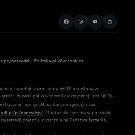
ka prywatności
Polityka plików cookies
ogowane zgodnie z procedurą WLTP określoną w
rtości zużycia paliwa/energii elektrycznej i emisji CO
2
ktrycznej i emisji CO
są danymi zgodnymi ze
2
audi.pl/pl/danewltp/
. Montaż akcesoriów w pojeździe
rejestracji pojazdu, wyłącznie na Państwa życzenie.