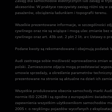
Zasięg dla samochodów elektrycznych lub zasięg w tryb
akcesoriów. W praktyce rzeczywisty zasięg różni się w z
pasażerów, obciążenia ładunkiem i topografii terenu.
Wszelkie prezentowane informacje, w szczególności zdję
cywilnego oraz nie są wiążące i mogą ulec zmianie be
cywilnego oraz art. 43b ust. 2 pkt 2 lit. a-c Ustawy o 
Podane kwoty są rekomendowane i obejmują podatek VA
Audi zastrzega sobie możliwość wprowadzenia zmian w 
polski. Zamieszczone zdjęcia mogą przedstawiać wyposa
umowie sprzedaży, a określenie parametrów techniczny
prezentowane na stronie są aktualne na dzień ich zami
Wszystkie produkowane obecnie samochody marki Audi 
normie ISO 22628 i są zgodne z europejskimi świadec
zapewnienia wszystkim użytkownikom samochodów marki 
2005 r. o recyklingu pojazdów wycofanych z eksploatacj