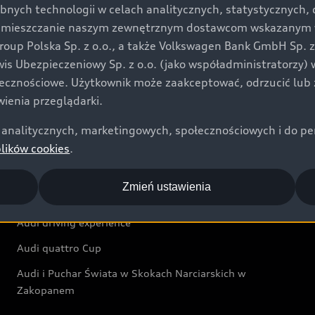
bnych technologii w celach analitycznych, statystycznych,
Audi exclusive
umieszczanie naszym zewnętrznym dostawcom wskazanym w 
up Polska Sp. z o.o., a także Volkswagen Bank GmbH Sp. z o
Świat Audi
rwis Ubezpieczeniowy Sp. z o.o. (jako współadministratorzy
łecznościowe. Użytkownik może zaakceptować, odrzucić lub 
Aktualności i historie postępu
ienia przeglądarki.
Audi Revolut F1® Team
analitycznych, marketingowych, społecznościowych i do perso
Audi Nuvolari
plików cookies
.
Audi Sport Festiwal
Zmień ustawienia
Audi i Muzeum Sztuki Nowoczesnej w Warszawie
Audi driving experience
Audi quattro Cup
Audi i Puchar Świata w Skokach Narciarskich w
Zakopanem