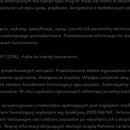
ie elektrycznym dla hybryd typu Plug-In może się różnić w zale
ależności od stylu jazdy, prędkości, korzystania z dodatkowych o
cia, wykresy, specyfikacje, opisy, rysunki lub parametry techni
z wcześniejszego powiadomienia. Prezentowane informacje nie s
prawach konsumenta.
T (23%), chyba że inaczej zaznaczono.
prezentowanych wersjach. Przedstawione detale wyposażenia mogą
żenie opcjonalne, dostępne za dopłatą. Wiążące ustalenie ceny, 
ch zawiera świadectwo homologacji typu pojazdu. Zastrzegamy 
eszczania. W celu uzyskania najnowszych informacji prosimy kon
są wykonywane z materiałów spełniających pod względem możli
twami homologacji wydanymi wg dyrektywy 2005/64/WE. Volkswa
Volkswagen sieci odbioru pojazdów po wycofaniu ich z eksploa
i. Więcej informacji dotyczących ekologii znajdą Państwo na str