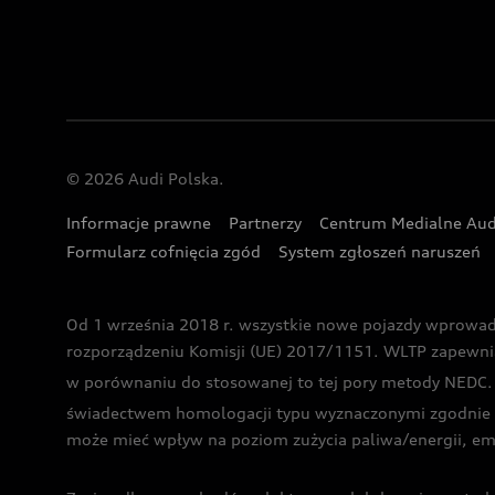
© 2026 Audi Polska.
Informacje prawne
Partnerzy
Centrum Medialne Aud
Formularz cofnięcia zgód
System zgłoszeń naruszeń
Od 1 września 2018 r. wszystkie nowe pojazdy wprowa
rozporządzeniu Komisji (UE) 2017/1151. WLTP zapewnia ba
w porównaniu do stosowanej to tej pory metody NEDC. P
świadectwem homologacji typu wyznaczonymi zgodnie z
może mieć wpływ na poziom zużycia paliwa/energii, em