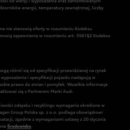
żności od wersji i wyposażenia oraz zamontowanych
dbiorników energii, temperatury zewnętrznej, liczby
czne nie stanowią oferty w rozumieniu Kodeksu
tanowią zapewnienia w rozumieniu art. 5561§2 Kodeksu
 różnić się od specyfikacji przewidzianej na rynek
wyposażenia i specyfikacji pojazdu następują w
sobie prawo do zmian i pomyłek. Wszelkie informacje
taktować się z Partnerem Marki Audi.
wości odzysku i recyklingu wymagania określone w
gen Group Polska sp. z o.o. podlega obowiązkowi
tacji, zgodnie z wymaganiami ustawy z 20 stycznia
onie
Środowisko
.