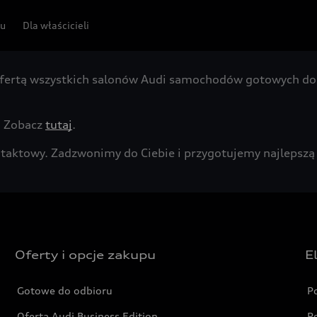
pu
Dla właścicieli
fertą wszystkich salonów Audi samochodów gotowych do 
. Zobacz
tutaj
.
kontaktowy. Zadzwonimy do Ciebie i przygotujemy najleps
Oferty i opcje zakupu
E
Gotowe do odbioru
P
Oferta Audi Business Edition
P