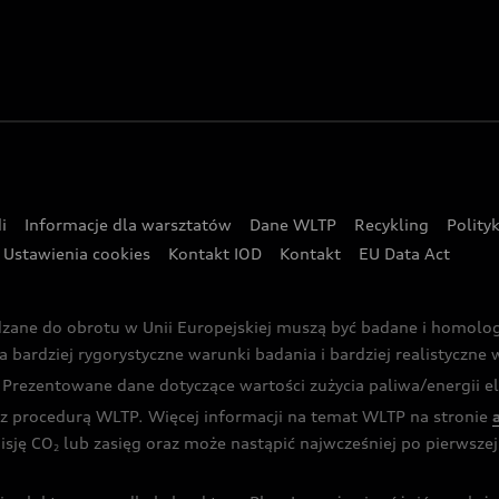
i
Informacje dla warsztatów
Dane WLTP
Recykling
Polity
Ustawienia cookies
Kontakt IOD
Kontakt
EU Data Act
dzane do obrotu w Unii Europejskiej muszą być badane i homol
rdziej rygorystyczne warunki badania i bardziej realistyczne wa
rezentowane dane dotyczące wartości zużycia paliwa/energii ele
 procedurą WLTP. Więcej informacji na temat WLTP na stronie
isję CO
lub zasięg oraz może nastąpić najwcześniej po pierwszej 
2