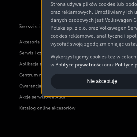
Strona używa plików cookies lub podo
oraz reklamowych. Umożliwiamy ich 
danych osobowych jest Volkswagen Gro
Serwis i akcesoria
Polska sp. z o.o. oraz Volkswagen Se
cookies reklamowe, analityczne i spo
Akcesoria
wycofać swoją zgodę zmieniając ustaw
Serwis i części
Wykorzystujemy cookies też w celach 
Aplikacja myAudi i usługi cyfrowe
w
Polityce prywatności
oraz
Polityce 
Centrum napraw powypadkowych
Nie akceptuję
Gwarancja
Akcje serwisowe Audi
Katalog online akcesoriów