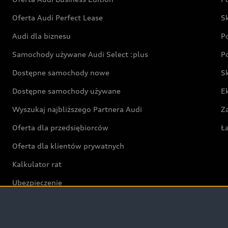
Oferta Audi Perfect Lease
S
Audi dla biznesu
P
Samochody używane Audi Select :plus
P
Dostępne samochody nowe
S
Dostępne samochody używane
E
Wyszukaj najbliższego Partnera Audi
Z
Oferta dla przedsiębiorców
Ł
Oferta dla klientów prywatnych
Kalkulator rat
Ubezpieczenie
Świat Audi RS
Audi driving experience