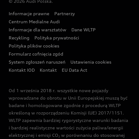
© 2026 Audi Polska.
Gwarancja
Wyszukaj najbliższego Partnera Audi
Audi Sport Festiwal
Eksperci elektromobilności Audi
Informacje prawne
Partnerzy
Akcje serwisowe Audi
Oferta dla przedsiębiorców
Audi i Muzeum Sztuki Nowoczesnej w Warszawie
Centrum Medialne Audi
Zasięg
Katalog online akcesoriów
Oferta dla klientów prywatnych
Informacje dla warsztatów
Dane WLTP
Audi driving experience
Ładowanie
Recykling
Polityka prywatności
Kalkulator rat
Audi quattro Cup
Polityka plików cookies
Formularz cofnięcia zgód
Ubezpieczenie
Audi i Puchar Świata w Skokach Narciarskich w
System zgłoszeń naruszeń
Ustawienia cookies
Zakopanem
Świat Audi RS
Kontakt IOD
Kontakt
EU Data Act
Audi driving experience
Od 1 września 2018 r. wszystkie nowe pojazdy
Audi exclusive
wprowadzane do obrotu w Unii Europejskiej muszą być
badane i homologowane zgodnie z procedurą WLTP
określoną w rozporządzeniu Komisji (UE) 2017/1151.
WLTP zapewnia bardziej rygorystyczne warunki badania
i bardziej realistyczne wartości zużycia paliwa/energii
elektrycznej i emisji CO
w porównaniu do stosowanej
2