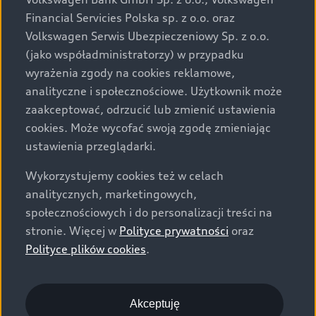
za dopłatą. Wiążące ustalenie ceny, wyposażenia i
Financial Servicies Polska sp. z o.o. oraz
specyfikacji pojazdu następują w umowie sprzedaży, a
Volkswagen Serwis Ubezpieczeniowy Sp. z o.o.
określenie parametrów technicznych zawiera
(jako współadministratorzy) w przypadku
świadectwo homologacji typu pojazdu. Zastrzegamy
wyrażenia zgody na cookies reklamowe,
sobie prawo do zmian i pomyłek. Wszelkie informacje
analityczne i społecznościowe. Użytkownik może
prezentowane na stronie są aktualne na dzień ich
zaakceptować, odrzucić lub zmienić ustawienia
zamieszczania. W celu uzyskania najnowszych
cookies. Może wycofać swoją zgodę zmieniając
informacji prosimy kontaktować się z Partnerem Marki
ustawienia przeglądarki.
Audi.
Wykorzystujemy cookies też w celach
Wszystkie produkowane obecnie samochody marki Audi
analitycznych, marketingowych,
są wykonywane z materiałów spełniających pod
społecznościowych i do personalizacji treści na
względem możliwości odzysku i recyklingu wymagania
stronie. Więcej w
Polityce prywatności
oraz
określone w normie ISO 22628 i są zgodne z
Polityce plików cookies
.
europejskimi świadectwami homologacji wydanymi wg
dyrektywy 2005/64/WE. Volkswagen Group Polska sp. z
o.o. podlega obowiązkowi zapewnienia wszystkim
użytkownikom samochodów marki Volkswagen sieci
Akceptuję