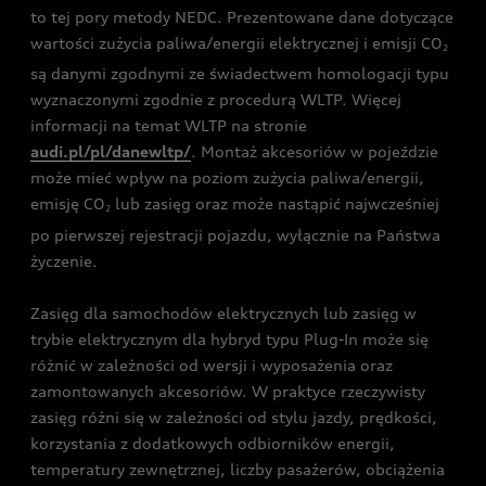
to tej pory metody NEDC. Prezentowane dane dotyczące
wartości zużycia paliwa/energii elektrycznej i emisji CO
2
są danymi zgodnymi ze świadectwem homologacji typu
wyznaczonymi zgodnie z procedurą WLTP. Więcej
informacji na temat WLTP na stronie
audi.pl/pl/danewltp/
. Montaż akcesoriów w pojeździe
może mieć wpływ na poziom zużycia paliwa/energii,
emisję CO
lub zasięg oraz może nastąpić najwcześniej
2
po pierwszej rejestracji pojazdu, wyłącznie na Państwa
życzenie.
Zasięg dla samochodów elektrycznych lub zasięg w
trybie elektrycznym dla hybryd typu Plug-In może się
różnić w zależności od wersji i wyposażenia oraz
zamontowanych akcesoriów. W praktyce rzeczywisty
zasięg różni się w zależności od stylu jazdy, prędkości,
korzystania z dodatkowych odbiorników energii,
temperatury zewnętrznej, liczby pasażerów, obciążenia