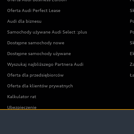
Oferta Audi Perfect Lease
S
Audi dla biznesu
P
Samochody używane Audi Select :plus
P
Dostępne samochody nowe
S
Dostępne samochody używane
E
Wyszukaj najbliższego Partnera Audi
Z
Oferta dla przedsiębiorców
Ł
Oferta dla klientów prywatnych
Kalkulator rat
Ubezpieczenie
Świat Audi RS
Audi driving experience