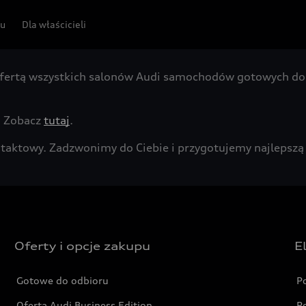
pu
Dla właścicieli
fertą wszystkich salonów Audi samochodów gotowych do 
. Zobacz
tutaj
.
kontaktowy. Zadzwonimy do Ciebie i przygotujemy najleps
Oferty i opcje zakupu
E
Gotowe do odbioru
P
Oferta Audi Business Edition
P