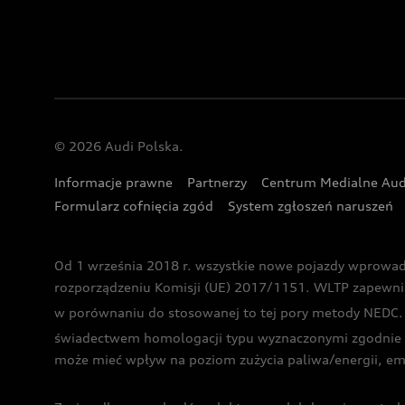
© 2026 Audi Polska.
Informacje prawne
Partnerzy
Centrum Medialne Aud
Formularz cofnięcia zgód
System zgłoszeń naruszeń
Od 1 września 2018 r. wszystkie nowe pojazdy wprowa
rozporządzeniu Komisji (UE) 2017/1151. WLTP zapewnia ba
w porównaniu do stosowanej to tej pory metody NEDC. P
świadectwem homologacji typu wyznaczonymi zgodnie z
może mieć wpływ na poziom zużycia paliwa/energii, em