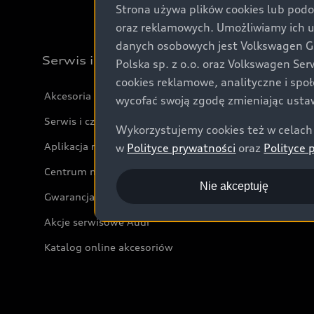
Strona używa plików cookies lub podo
oraz reklamowych. Umożliwiamy ich 
danych osobowych jest Volkswagen Gro
Serwis i akcesoria
Polska sp. z o.o. oraz Volkswagen Se
cookies reklamowe, analityczne i spo
Akcesoria
wycofać swoją zgodę zmieniając ustaw
Serwis i części
Wykorzystujemy cookies też w celach 
Aplikacja myAudi i usługi cyfrowe
w
Polityce prywatności
oraz
Polityce 
Centrum napraw powypadkowych
Nie akceptuję
Gwarancja
Akcje serwisowe Audi
Katalog online akcesoriów