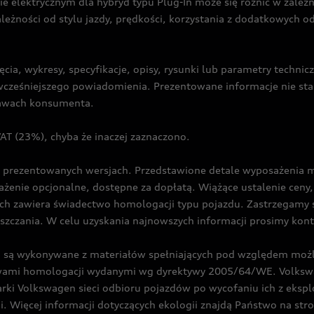
ie elektrycznym dla hybryd typu Plug-In może się różnić w zale
ależności od stylu jazdy, prędkości, korzystania z dodatkowych o
cia, wykresy, specyfikacje, opisy, rysunki lub parametry techni
z wcześniejszego powiadomienia. Prezentowane informacje nie s
prawach konsumenta.
T (23%), chyba że inaczej zaznaczono.
prezentowanych wersjach. Przedstawione detale wyposażenia mogą
żenie opcjonalne, dostępne za dopłatą. Wiążące ustalenie ceny, 
ch zawiera świadectwo homologacji typu pojazdu. Zastrzegamy 
eszczania. W celu uzyskania najnowszych informacji prosimy kon
są wykonywane z materiałów spełniających pod względem możli
twami homologacji wydanymi wg dyrektywy 2005/64/WE. Volkswa
Volkswagen sieci odbioru pojazdów po wycofaniu ich z eksploa
i. Więcej informacji dotyczących ekologii znajdą Państwo na str