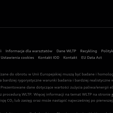
i
Informacje dla warsztatów
Dane WLTP
Recykling
Polity
Ustawienia cookies
Kontakt IOD
Kontakt
EU Data Act
dzane do obrotu w Unii Europejskiej muszą być badane i homol
rdziej rygorystyczne warunki badania i bardziej realistyczne wa
rezentowane dane dotyczące wartości zużycia paliwa/energii ele
 procedurą WLTP. Więcej informacji na temat WLTP na stronie
isję CO
lub zasięg oraz może nastąpić najwcześniej po pierwszej 
2