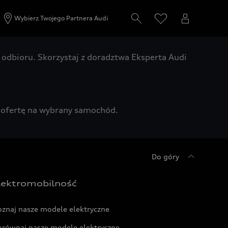
Wybierz Twojego Partnera Audi
odbioru. Skorzystaj z doradztwa Eksperta Audi
zą ofertę na wybrany samochód.
Do góry
lektromobilność
oznaj nasze modele elektryczne
orównaj nasze modele elektryczne