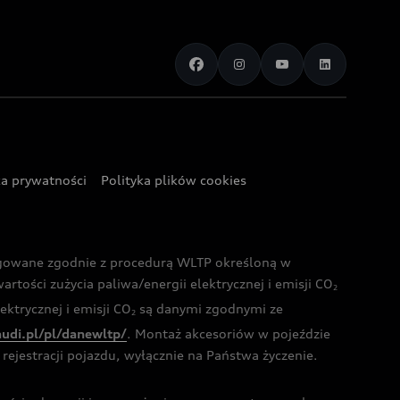
ka prywatności
Polityka plików cookies
ogowane zgodnie z procedurą WLTP określoną w
rtości zużycia paliwa/energii elektrycznej i emisji CO
2
ktrycznej i emisji CO
są danymi zgodnymi ze
2
audi.pl/pl/danewltp/
. Montaż akcesoriów w pojeździe
rejestracji pojazdu, wyłącznie na Państwa życzenie.