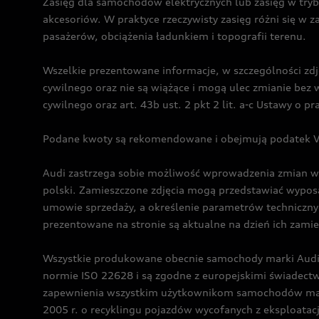
Zasięg dla samochodów elektrycznych lub zasięg w tryb
akcesoriów. W praktyce rzeczywisty zasięg różni się w z
pasażerów, obciążenia ładunkiem i topografii terenu.
Wszelkie prezentowane informacje, w szczególności zdję
cywilnego oraz nie są wiążące i mogą ulec zmianie be
cywilnego oraz art. 43b ust. 2 pkt 2 lit. a-c Ustawy o 
Podane kwoty są rekomendowane i obejmują podatek VA
Audi zastrzega sobie możliwość wprowadzenia zmian w 
polski. Zamieszczone zdjęcia mogą przedstawiać wyposa
umowie sprzedaży, a określenie parametrów techniczny
prezentowane na stronie są aktualne na dzień ich zami
Wszystkie produkowane obecnie samochody marki Audi 
normie ISO 22628 i są zgodne z europejskimi świadec
zapewnienia wszystkim użytkownikom samochodów marki 
2005 r. o recyklingu pojazdów wycofanych z eksploatacj