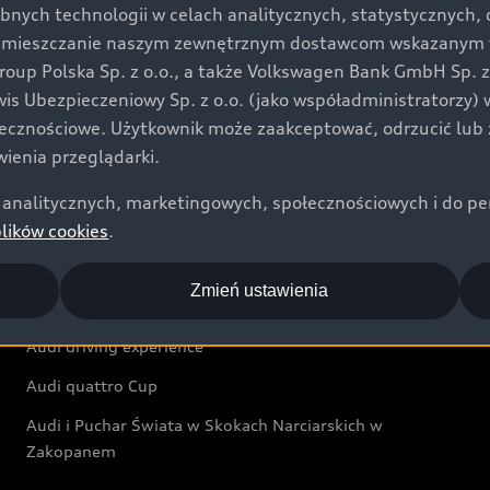
bnych technologii w celach analitycznych, statystycznych,
Audi exclusive
umieszczanie naszym zewnętrznym dostawcom wskazanym w 
up Polska Sp. z o.o., a także Volkswagen Bank GmbH Sp. z o
Świat Audi
rwis Ubezpieczeniowy Sp. z o.o. (jako współadministratorzy
łecznościowe. Użytkownik może zaakceptować, odrzucić lub 
Aktualności i historie postępu
ienia przeglądarki.
Audi Revolut F1® Team
analitycznych, marketingowych, społecznościowych i do perso
Audi Nuvolari
plików cookies
.
Audi Sport Festiwal
Zmień ustawienia
Audi i Muzeum Sztuki Nowoczesnej w Warszawie
Audi driving experience
Audi quattro Cup
Audi i Puchar Świata w Skokach Narciarskich w
Zakopanem