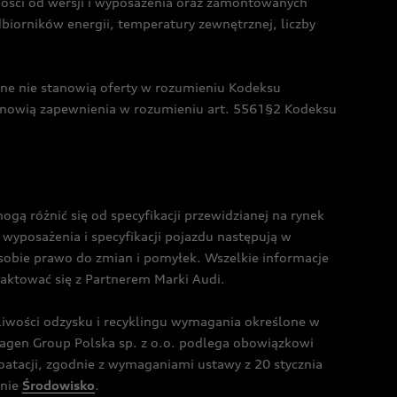
żności od wersji i wyposażenia oraz zamontowanych
dbiorników energii, temperatury zewnętrznej, liczby
czne nie stanowią oferty w rozumieniu Kodeksu
tanowią zapewnienia w rozumieniu art. 5561§2 Kodeksu
 różnić się od specyfikacji przewidzianej na rynek
wyposażenia i specyfikacji pojazdu następują w
sobie prawo do zmian i pomyłek. Wszelkie informacje
taktować się z Partnerem Marki Audi.
wości odzysku i recyklingu wymagania określone w
gen Group Polska sp. z o.o. podlega obowiązkowi
tacji, zgodnie z wymaganiami ustawy z 20 stycznia
onie
Środowisko
.