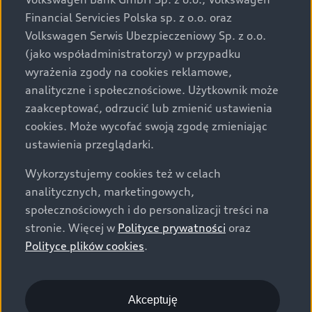
za dopłatą. Wiążące ustalenie ceny, wyposażenia i
Financial Servicies Polska sp. z o.o. oraz
specyfikacji pojazdu następują w umowie sprzedaży, a
Volkswagen Serwis Ubezpieczeniowy Sp. z o.o.
określenie parametrów technicznych zawiera
(jako współadministratorzy) w przypadku
świadectwo homologacji typu pojazdu. Zastrzegamy
wyrażenia zgody na cookies reklamowe,
sobie prawo do zmian i pomyłek. Wszelkie informacje
analityczne i społecznościowe. Użytkownik może
prezentowane na stronie są aktualne na dzień ich
zaakceptować, odrzucić lub zmienić ustawienia
zamieszczania. W celu uzyskania najnowszych
cookies. Może wycofać swoją zgodę zmieniając
informacji prosimy kontaktować się z Partnerem Marki
ustawienia przeglądarki.
Audi.
Wykorzystujemy cookies też w celach
Wszystkie produkowane obecnie samochody marki Audi
analitycznych, marketingowych,
są wykonywane z materiałów spełniających pod
społecznościowych i do personalizacji treści na
względem możliwości odzysku i recyklingu wymagania
stronie. Więcej w
Polityce prywatności
oraz
określone w normie ISO 22628 i są zgodne z
Polityce plików cookies
.
europejskimi świadectwami homologacji wydanymi wg
dyrektywy 2005/64/WE. Volkswagen Group Polska sp. z
o.o. podlega obowiązkowi zapewnienia wszystkim
użytkownikom samochodów marki Volkswagen sieci
Akceptuję