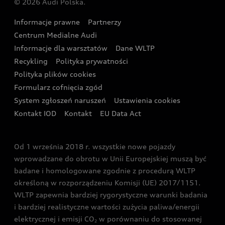
© 2026 Audi Polska.
Gwarancja
Wyszukaj najbliższego Partnera Audi
Audi Sport Festiwal
Eksperci elektromobilności Audi
Informacje prawne
Partnerzy
Akcje serwisowe Audi
Oferta dla przedsiębiorców
Audi i Muzeum Sztuki Nowoczesnej w Warszawie
Centrum Medialne Audi
Zasięg
Katalog online akcesoriów
Oferta dla klientów prywatnych
Informacje dla warsztatów
Dane WLTP
Audi driving experience
Ładowanie
Recykling
Polityka prywatności
Kalkulator rat
Audi quattro Cup
Polityka plików cookies
Formularz cofnięcia zgód
Ubezpieczenie
Audi i Puchar Świata w Skokach Narciarskich w
System zgłoszeń naruszeń
Ustawienia cookies
Zakopanem
Świat Audi RS
Kontakt IOD
Kontakt
EU Data Act
Audi driving experience
Od 1 września 2018 r. wszystkie nowe pojazdy
Audi exclusive
wprowadzane do obrotu w Unii Europejskiej muszą być
badane i homologowane zgodnie z procedurą WLTP
określoną w rozporządzeniu Komisji (UE) 2017/1151.
WLTP zapewnia bardziej rygorystyczne warunki badania
i bardziej realistyczne wartości zużycia paliwa/energii
elektrycznej i emisji CO
w porównaniu do stosowanej
2