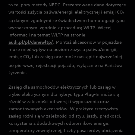
to tej pory metody NEDC. Prezentowane dane dotyczące
wartości zużycia paliwa/energii elektrycznej i emisji CO
2
są danymi zgodnymi ze świadectwem homologacji typu
wyznaczonymi zgodnie z procedurą WLTP. Więcej
informacji na temat WLTP na stronie
audi.pl/pl/danewltp/
. Montaż akcesoriów w pojeździe
może mieć wpływ na poziom zużycia paliwa/energii,
emisję CO
lub zasięg oraz może nastąpić najwcześniej
2
po pierwszej rejestracji pojazdu, wyłącznie na Państwa
życzenie.
Zasięg dla samochodów elektrycznych lub zasięg w
trybie elektrycznym dla hybryd typu Plug-In może się
różnić w zależności od wersji i wyposażenia oraz
zamontowanych akcesoriów. W praktyce rzeczywisty
zasięg różni się w zależności od stylu jazdy, prędkości,
korzystania z dodatkowych odbiorników energii,
temperatury zewnętrznej, liczby pasażerów, obciążenia