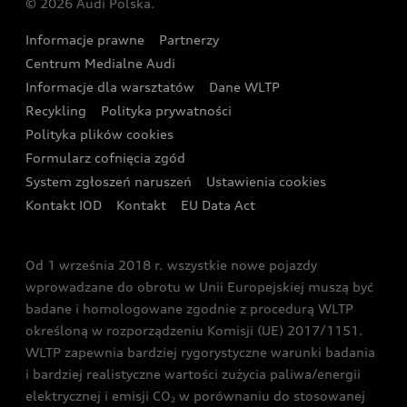
© 2026 Audi Polska.
Gwarancja
Wyszukaj najbliższego Partnera Audi
Audi Sport Festiwal
Eksperci elektromobilności Audi
Informacje prawne
Partnerzy
Akcje serwisowe Audi
Oferta dla przedsiębiorców
Audi i Muzeum Sztuki Nowoczesnej w Warszawie
Centrum Medialne Audi
Zasięg
Katalog online akcesoriów
Oferta dla klientów prywatnych
Informacje dla warsztatów
Dane WLTP
Audi driving experience
Ładowanie
Recykling
Polityka prywatności
Kalkulator rat
Audi quattro Cup
Polityka plików cookies
Formularz cofnięcia zgód
Ubezpieczenie
Audi i Puchar Świata w Skokach Narciarskich w
System zgłoszeń naruszeń
Ustawienia cookies
Zakopanem
Świat Audi RS
Kontakt IOD
Kontakt
EU Data Act
Audi driving experience
Od 1 września 2018 r. wszystkie nowe pojazdy
Audi exclusive
wprowadzane do obrotu w Unii Europejskiej muszą być
badane i homologowane zgodnie z procedurą WLTP
określoną w rozporządzeniu Komisji (UE) 2017/1151.
WLTP zapewnia bardziej rygorystyczne warunki badania
i bardziej realistyczne wartości zużycia paliwa/energii
elektrycznej i emisji CO
w porównaniu do stosowanej
2