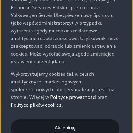
za dopłatą. Wiążące ustalenie ceny, wyposażenia i
Financial Servicies Polska sp. z o.o. oraz
specyfikacji pojazdu następują w umowie sprzedaży, a
Volkswagen Serwis Ubezpieczeniowy Sp. z o.o.
określenie parametrów technicznych zawiera
(jako współadministratorzy) w przypadku
świadectwo homologacji typu pojazdu. Zastrzegamy
wyrażenia zgody na cookies reklamowe,
sobie prawo do zmian i pomyłek. Wszelkie informacje
analityczne i społecznościowe. Użytkownik może
prezentowane na stronie są aktualne na dzień ich
zaakceptować, odrzucić lub zmienić ustawienia
zamieszczania. W celu uzyskania najnowszych
cookies. Może wycofać swoją zgodę zmieniając
informacji prosimy kontaktować się z Partnerem Marki
ustawienia przeglądarki.
Audi.
Wykorzystujemy cookies też w celach
Wszystkie produkowane obecnie samochody marki Audi
analitycznych, marketingowych,
są wykonywane z materiałów spełniających pod
społecznościowych i do personalizacji treści na
względem możliwości odzysku i recyklingu wymagania
stronie. Więcej w
Polityce prywatności
oraz
określone w normie ISO 22628 i są zgodne z
Polityce plików cookies
.
europejskimi świadectwami homologacji wydanymi wg
dyrektywy 2005/64/WE. Volkswagen Group Polska sp. z
o.o. podlega obowiązkowi zapewnienia wszystkim
użytkownikom samochodów marki Volkswagen sieci
Akceptuję