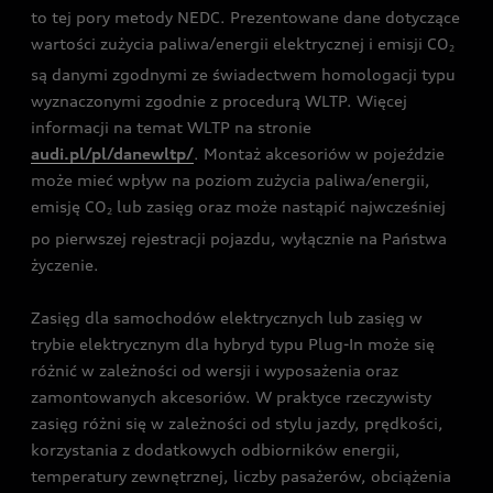
to tej pory metody NEDC. Prezentowane dane dotyczące
wartości zużycia paliwa/energii elektrycznej i emisji CO
2
są danymi zgodnymi ze świadectwem homologacji typu
wyznaczonymi zgodnie z procedurą WLTP. Więcej
informacji na temat WLTP na stronie
audi.pl/pl/danewltp/
. Montaż akcesoriów w pojeździe
może mieć wpływ na poziom zużycia paliwa/energii,
emisję CO
lub zasięg oraz może nastąpić najwcześniej
2
po pierwszej rejestracji pojazdu, wyłącznie na Państwa
życzenie.
Zasięg dla samochodów elektrycznych lub zasięg w
trybie elektrycznym dla hybryd typu Plug-In może się
różnić w zależności od wersji i wyposażenia oraz
zamontowanych akcesoriów. W praktyce rzeczywisty
zasięg różni się w zależności od stylu jazdy, prędkości,
korzystania z dodatkowych odbiorników energii,
temperatury zewnętrznej, liczby pasażerów, obciążenia